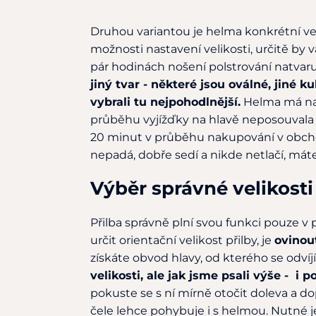
Druhou variantou je helma konkrétní ve
možnosti nastavení velikosti, určitě by
pár hodinách nošení polstrování natvaru
jiný tvar - některé jsou oválné, jiné k
vybrali tu nejpohodlnější.
Helma má na 
průběhu vyjížďky na hlavě neposouvala 
20 minut v průběhu nakupování v obchod
nepadá, dobře sedí a nikde netlačí, má
Výběr správné velikosti
Přilba správně plní svou funkci pouze v 
určit orientační velikost přilby, je
ovinout
získáte obvod hlavy, od kterého se odví
velikosti, ale jak jsme psali výše - i p
pokuste se s ní mírně otočit doleva a do
čele lehce pohybuje i s helmou. Nutné j