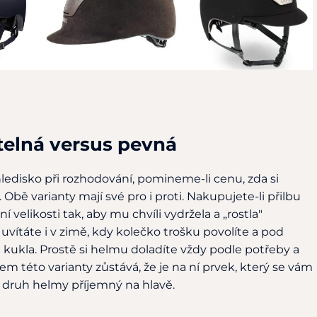
telná versus pevná
hledisko při rozhodování, pomineme-li cenu, zda si
. Obě varianty mají své pro i proti. Nakupujete-li přilbu
 velikosti tak, aby mu chvíli vydržela a „rostla"
uvítáte i v zimě, kdy kolečko trošku povolíte a pod
 kukla. Prostě si helmu doladíte vždy podle potřeby a
 této varianty zůstává, že je na ní prvek, který se vám
druh helmy příjemný na hlavě.