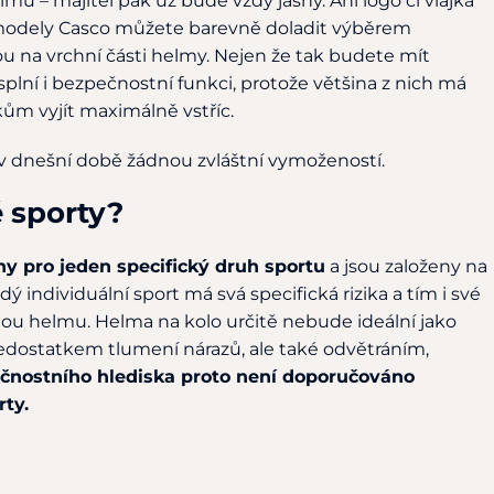
u – majitel pak už bude vždy jasný. Ani logo či vlajka
 modely Casco můžete barevně doladit výběrem
ou na vrchní části helmy. Nejen že tak budete mít
splní i bezpečnostní funkci, protože většina z nich má
íkům vyjít maximálně vstříc.
 v dnešní době žádnou zvláštní vymožeností.
é sporty?
ány pro jeden specifický druh sportu
a jsou založeny na
 individuální sport má svá specifická rizika a tím i své
nou helmu. Helma na kolo určitě nebude ideální jako
 nedostatkem tlumení nárazů, ale také odvětráním,
čnostního hlediska proto není doporučováno
rty.
u