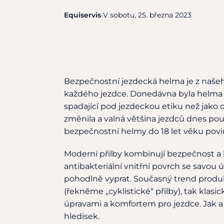
Equiservis
·
V sobotu, 25. března 2023
Bezpečnostní jezdecká helma je z našeh
každého jezdce. Donedávna byla helma 
spadající pod jezdeckou etiku než jako 
změnila a valná většina jezdců dnes pou
bezpečnostní helmy do 18 let věku povi
Moderní přilby kombinují bezpečnost a 
antibakteriální vnitřní povrch se savou ú
pohodlně vyprat. Současný trend produk
(řekněme „cyklistické“ přilby), tak kla
úpravami a komfortem pro jezdce. Jak a 
hledisek.