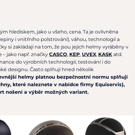
tým hlediskem, jako u všeho, cena. Ta je ovlivněna
epiny i vnitřního polstrování), váhou, technologií a
y si zakládají na tom, že jsou jejich helmy vyráběny v
e – jako např. značky
CASCO
,
KEP
,
UVEX
,
KASK
atd.
 finance do výrobních technologií, testování i do
aké designu. Často splňují hned několik
evnější helmy platnou bezpečnostní normu splňují
ny, které naleznete v nabídce firmy Equiservis),
rt nošení a výběr možných variant.