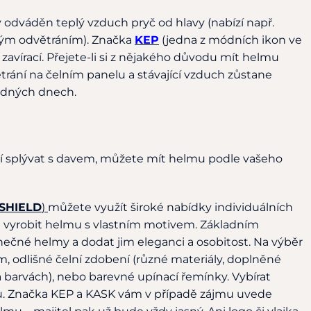
y odváděn teplý vzduch pryč od hlavy (nabízí např.
ým odvětráním). Značka
KEP
(jedna z módních ikon ve
vírací. Přejete-li si z nějakého důvodu mít helmu
trání na čelním panelu a stávající vzduch zůstane
ladných dnech.
ějí splývat s davem, můžete mít helmu podle vašeho
SHIELD
)
můžete využít široké nabídky individuálních
t vyrobit helmu s vlastním motivem. Základním
inečné helmy a dodat jim eleganci a osobitost. Na výběr
m, odlišné čelní zdobení (různé materiály, doplněné
barvách), nebo barevné upínací řemínky. Vybírat
ů. Značka KEP a KASK vám v případě zájmu uvede