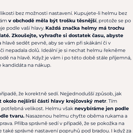
likosti bez možnosti nastavení. Kupujete-li helmu bez
 vám
v obchodě měla být trošku těsnější
, protože se po
je podle vaší hlavy.
Každá značka helmy má trochu
ulaté. Zkoušejte, vyhraďte si dostatek času, abyste
hlavě sedět pevně, aby se vám při skákání či v
či nepadala dolů. Ideální je si nechat helmu řekněme
ě na hlavě. Když je vám i po této době stále příjemná,
te kandidáta na nákup.
případě, že korektně sedí. Nejjednodušší způsob, jak
 okolo nejširší části hlavy krejčovský metr
. Tím
jí potřebná velikost. Helmu však
nevybíráme jen podle
odle tvaru.
Nasazenou helmu chyťte oběma rukama a
prava. Přilba správně sedí v případě, že se pokožka na
e také správné nastavení popruhů pod bradou. I když za