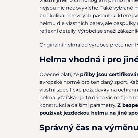
vlastní jméno či monogram přímo na helm
nejsou nic neobvyklého. Také vybrané
z několika barevných paspulek, které js
helmu dle vlastních barev, ale paspulky 
reflexní detaily. Výrobci se snaží zákazn
Originální helma od výrobce proto není
Helma vhodná i pro jin
Obecně platí, že
přilby jsou certifikov
evropské normě pro ten daný sport. Každý
vlastní specifické požadavky na ochran
helma lyžařská - je to dáno víc než jen
konstrukcí a dalšími parametry.
Z bezpe
používat jezdeckou helmu na jiné spo
Správný čas na výměn