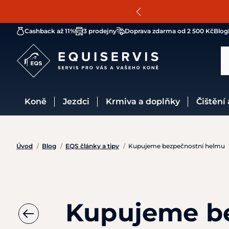
Cashback až 11%
3 prodejny
Doprava zdarma od 2 500 Kč
Blog
Koně
Jezdci
Krmiva a doplňky
Čištění
Úvod
/
Blog
/
EQS články a tipy
/
Kupujeme bezpečnostní helmu
Kupujeme b