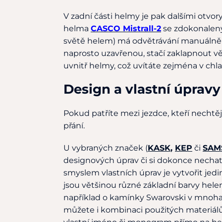
V zadní části helmy je pak dalšími otvor
helma
CASCO Mistrall-2
se zdokonalen
světě helem) má odvětrávání manuálně za
naprosto uzavřenou, stačí zaklapnout vě
uvnitř helmy, což uvítáte zejména v ch
Design a vlastní úpravy
Pokud patříte mezi jezdce, kteří necht
přání.
U vybraných značek (
KASK
,
KEP
či
SAM
designových úprav či si dokonce necha
smyslem vlastních úprav je vytvořit jed
jsou většinou různé základní barvy hele
například o kamínky Swarovski v mnoha 
můžete i kombinaci použitých materiál