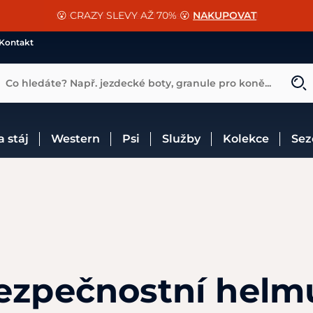
📐Pasování a doplňky k vybraným sedlům ZDARMA 🐴
SLEVA 13% na vše od Cassini!
😮 CRAZY SLEVY AŽ 70% 😮
NAKUPOVAT
CHCI SLEVU
VÍCE INF
Kontakt
Co hledáte? Např. jezdecké boty, granule pro koně...
 a stáj
Western
Psi
Služby
Kolekce
Se
ezpečnostní helm