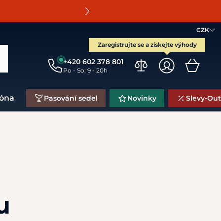
O
CZK
Zaregistrujte se a získejte výhody
+420 602 378 801
Po - So: 9 - 20h
zóna
Pasování sedel
Novinky
Slevy-Out
u