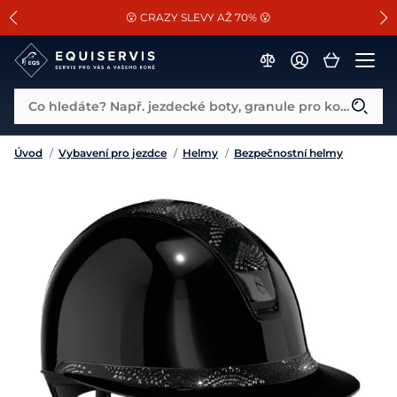
📐Pasování a doplňky k vybraným sedlům ZDARMA 🐴
SLEVA 13% na vše od Cassini!
😮 CRAZY SLEVY AŽ 70% 😮
Co hledáte? Např. jezdecké boty, granule pro koně...
Úvod
/
Vybavení pro jezdce
/
Helmy
/
Bezpečnostní helmy