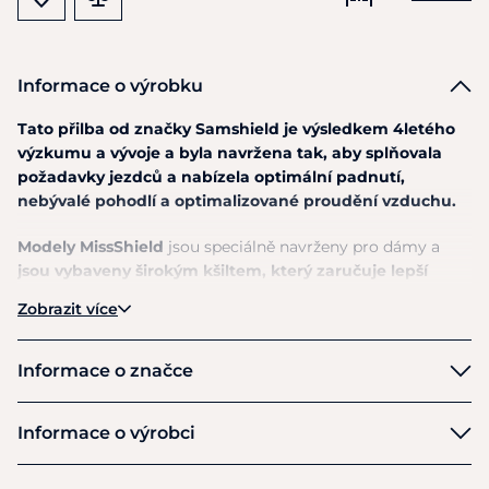
Informace o výrobku
Tato přilba od značky Samshield je výsledkem 4letého
výzkumu a vývoje a byla navržena tak, aby splňovala
požadavky jezdců a nabízela optimální padnutí,
nebývalé pohodlí a optimalizované proudění vzduchu.
Modely MissShield
jsou speciálně navrženy pro dámy a
jsou vybaveny širokým kšiltem, který zaručuje lepší
zastínění před nepříjemným slunečním zářením.
Byly
Zobrazit více
inspirovány klasickými dámskými klobouky, které jsou
základem ženské elegance.
Informace o značce
Je
vyrobena z nejmodernějších materiálů jako
polykarbonát, který se používá pro špičkové
Samshield
Informace o výrobci
motocyklové helmy.
Vnitřní skořepina je z polystyrenu s
proměnlivou hustotou pro lepší rozptyl energie vzniklé
Výrobce
při nárazu.