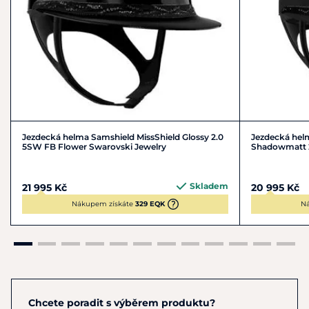
Jezdecká helma Samshield MissShield Glossy 2.0
Jezdecká hel
5SW FB Flower Swarovski Jewelry
Shadowmatt 2
Samozřejmostí je
splnění bezpečnostních norem.
Skladem
Při objednávání helmy přes e-shop prosíme o uvedení do
21 995 Kč
20 995 Kč
poznámky, jakou velikost vnitřního polstrování potřebujete.
Nákupem získáte
329 EQK
N
Děkujeme.
Chcete poradit s výběrem produktu?