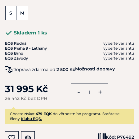
S
M
Skladem 1 ks
EQS Rudná
vyberte variantu
EQS Praha 9 - Letňany
vyberte variantu
EQS Brno
vyberte variantu
EQS Závody
vyberte variantu
Možnosti dopravy
Doprava zdarma od
2 500 Kč
31 995 Kč
-
+
26 442 Kč bez DPH
Chcete získat
479 EQK
do věrnostního programu Staňte se
členy
Klubu EQS.
Kód:
P76492