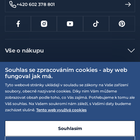
+420 602 378 801
Vše o nákupu
Jak nakupovat
Souhlas se zpracováním cookies - aby web
Více informací
Nejčastější dotazy
fungoval jak má.
Doprava a platba
Tyto webové stránky ukládají v souladu se zákony na Vaše zařízení
Obchodní podmínky
soubory, obecně nazývané cookies. Díky nim Vám můžeme
Vrácení a výměna zboží
Naše prodejny
Podmínky EQS věrnostního klubu
zobrazovat obsah podle toho, co Vás zajímá. Potřebujeme k tomu ale
Váš souhlas. Na Vašem soukromí nám záleží, s Vašimi daty budeme
Reklamace
On-line katalogy
zacházet slušně.
Tento web využívá cookies
EQS Rudná
Velikostní tabulky
Nyní zavřeno ‧ otevřeno od 09:00, Pá
Kariéra
© 2026 EQUISERVIS spol. s r.o. - založeno 1993
E-shop vytvořila a technicky zajišťuje
SIMPLIA.cz
Nabízené značky
Kontakt
Souhlasím
Dotace
EQS Praha 9 - Letňany