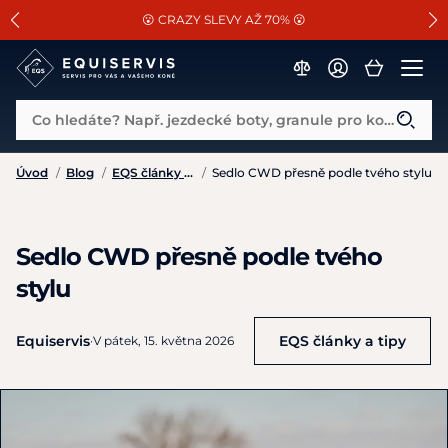
📐Pasování a doplňky k vybraným sedlům ZDARMA 🐴
SLEVA 13% na vše od Cassini!
😮 CRAZY SLEVY AŽ 70% 😮
Co hledáte? Např. jezdecké boty, granule pro koně...
Úvod
/
Blog
/
EQS články a tipy
/
Sedlo CWD přesně podle tvého stylu
Sedlo CWD přesně podle tvého
stylu
Equiservis
EQS články a tipy
·
V pátek, 15. května 2026