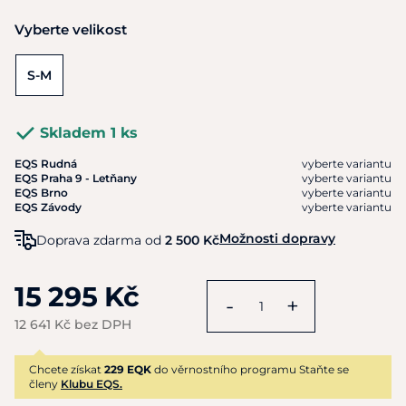
Vyberte velikost
S-M
Skladem 1 ks
EQS Rudná
vyberte variantu
EQS Praha 9 - Letňany
vyberte variantu
EQS Brno
vyberte variantu
EQS Závody
vyberte variantu
Možnosti dopravy
Doprava zdarma od
2 500 Kč
15 295 Kč
-
+
12 641 Kč bez DPH
Chcete získat
229 EQK
do věrnostního programu Staňte se
členy
Klubu EQS.