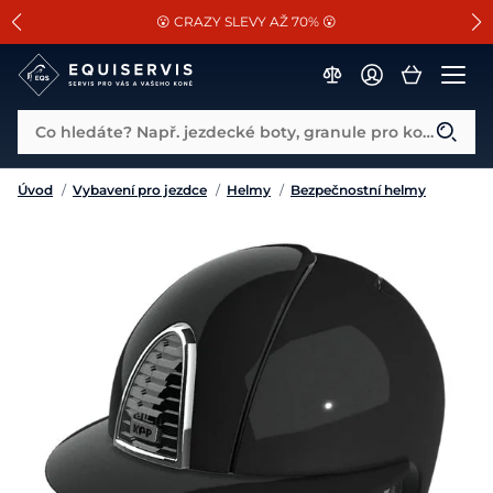
📐Pasování a doplňky k vybraným sedlům ZDARMA 🐴
SLEVA 13% na vše od Cassini!
😮 CRAZY SLEVY AŽ 70% 😮
Co hledáte? Např. jezdecké boty, granule pro koně...
Úvod
/
Vybavení pro jezdce
/
Helmy
/
Bezpečnostní helmy