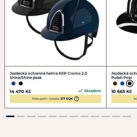
Certifikace ISO 9001:2015.
Jezdecká ochranná helma KEP Cromo 2.0
Jezdecká och
Shine/Shine peak
Polish Polo
Skladem
14 470 Kč
10 665 Kč
Nákupem získáte
217 EQK
N