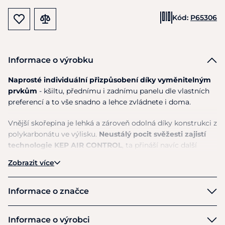
Kód:
P65306
Informace o výrobku
Naprosté individuální přizpůsobení díky vyměnitelným
prvkům
- kšiltu, přednímu i zadnímu panelu dle vlastních
preferencí a to vše snadno a lehce zvládnete i doma.
Vnější skořepina je lehká a zároveň odolná díky konstrukci z
polykarbonátu ve výlisku.
Neustálý pocit svěžesti zajistí
technologie KEP AIR CONTROL
, ta přináší navíc další
větrací otvory na zadní straně, které zajišťují větší
Zobrazit více
prodyšnost a ještě lepší regulaci vnitřní teploty.
Ručně šitý
pětibodový podbradní řemínek z pravé kůže
pro
stabilnější uchycení.
Nové polstrování s ještě vyšším
Informace o značce
komfortem a prodyšností
je z měkké tkaniny vyrobené z
ekologických surovin. Lze jej snadno vyjmout a vyprat v
KEP
Informace o výrobci
ruce či v pračce na 30 stupňů Celsia.