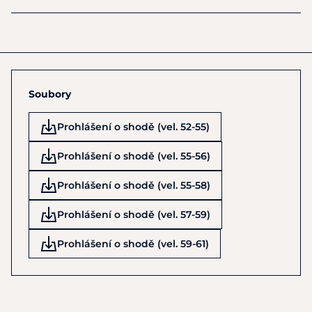
přizpůsobení
.
Výrobce
UVEX SPORTS GmbH&Co.KG
S novým perfexxion III i snadno zapomenete, že nosíte
Fichtenstrasse 43
jezdeckou přilbu. Splňuje normu EN 1384:2023-06.
Fuerth
Vyrobeno v Německu. V provozovnách ve Fürthu,
D90763
Soubory
Lederdornu a Obernzellu kombinují tradiční řemeslo s
Německo
nejmodernějšími technologiemi. Produkty, které jsou 100%
+49 911 97740
Prohlášení o shodě (vel. 52-55)
vyrobeny v Německu, hrdě nesou označení „Made in
sports@uvex.com
Germany“ a představují tak nepřekonatelné standardy a
Prohlášení o shodě (vel. 55-56)
prvotřídní kvalitu.
Prohlášení o shodě (vel. 55-58)
Prohlášení o shodě (vel. 57-59)
Prohlášení o shodě (vel. 59-61)