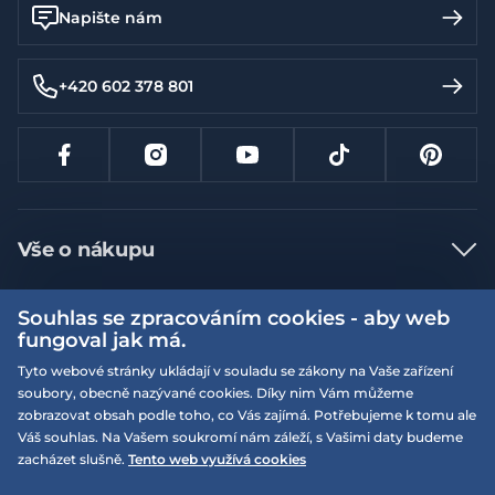
Napište nám
+420 602 378 801
Vše o nákupu
Jak nakupovat
Souhlas se zpracováním cookies - aby web
Více informací
Nejčastější dotazy
fungoval jak má.
Doprava a platba
Tyto webové stránky ukládají v souladu se zákony na Vaše zařízení
Obchodní podmínky
soubory, obecně nazývané cookies. Díky nim Vám můžeme
Vrácení a výměna zboží
Naše prodejny
Podmínky EQS věrnostního klubu
zobrazovat obsah podle toho, co Vás zajímá. Potřebujeme k tomu ale
Váš souhlas. Na Vašem soukromí nám záleží, s Vašimi daty budeme
Reklamace
On-line katalogy
zacházet slušně.
Tento web využívá cookies
EQS Rudná
Velikostní tabulky
Nyní zavřeno ‧ otevřeno od 09:00, So
Kariéra
© 2026 EQUISERVIS spol. s r.o. - založeno 1993