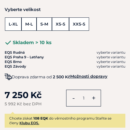
Vyberte velikost
L-XL
M-L
S-M
XS-S
XXS-S
Skladem > 10 ks
EQS Rudná
vyberte variantu
EQS Praha 9 - Letňany
vyberte variantu
EQS Brno
vyberte variantu
EQS Závody
vyberte variantu
Možnosti dopravy
Doprava zdarma od
2 500 Kč
7 250 Kč
-
+
5 992 Kč bez DPH
Chcete získat
108 EQK
do věrnostního programu Staňte se
členy
Klubu EQS.