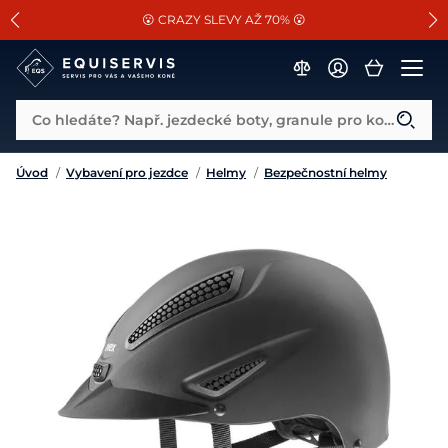
📐Pasování a doplňky k vybraným sedlům ZDARMA 🐴
SLEVA 13% na vše od Cassini!
😮 CRAZY SLEVY AŽ 70% 😮
Co hledáte? Např. jezdecké boty, granule pro koně...
Úvod
/
Vybavení pro jezdce
/
Helmy
/
Bezpečnostní helmy