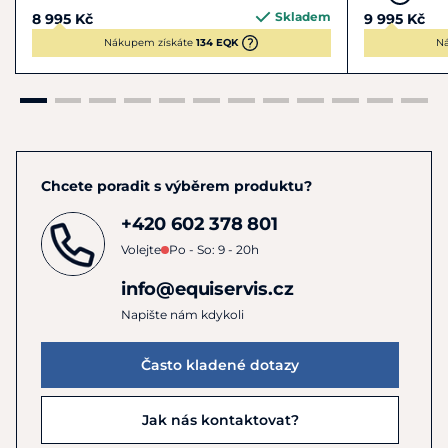
Skladem
8 995 Kč
9 995 Kč
Nákupem získáte
134 EQK
N
Chcete poradit s výběrem produktu?
+420 602 378 801
Volejte
Po - So: 9 - 20h
info@equiservis.cz
Napište nám kdykoli
Často kladené dotazy
Jak nás kontaktovat?