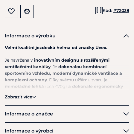
Kód:
P72038
Informace o výrobku
Velmi kvalitní jezdecká helma od značky Uvex.
Je navržena v
inovativním designu s rozšířenými
ventilačními kanálky
. Je
dokonalou kombinací
sportovního vzhledu, moderní dynamické ventilace a
komplexní ochrany
. Díky svému užšímu tvaru je
mimořádně lehká
(cca 470g)
a dokonale ergonomicky
přizpůsobená požadavkům pro aktivní ježdění.
Pro větší
Zobrazit více
bezpečnost byla vnější
skořepina prodloužena na zadní
straně
. Podšívka je
vyrobena z velmi měkkého materiálu
a paměťové pěny
.
3D nastavení velikosti IAS
zaručuje
Informace o značce
perfektní padnutí. Nové
intuitivní zapínání pod bradou,
které
lze velmi snadno ovládat i jednou rukou. Umožňuje
Uvex
Informace o výrobci
také velmi
přesné nastavení délky pro optimální