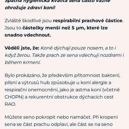
Špatná hygienická kvalita sena často vážně
ohrožuje zdraví koní!
Zvláště škodlivé jsou
respirabilní prachové částice
.
Jsou to
částečky menší než 5 µm, které lze
snadno vdechnout.
Věděli jste, že:
Koně dýchají pouze nosem, a to i
když žerou. Takže prach ze sena vdechují nozdrami i
během krmení.
Bylo prokázáno, že především přítomnost bakterií,
plísní a výtrusů hub způsobuje u koní alergie a
respirační onemocnění, jako je astma koní (včetně
CHOPN) a rekurentní obstrukce dýchacích cest
RAO.
Můžete seno pokropit nebo namáčet. Při kropení
sena se část prachu odplaví, ale část se na seno