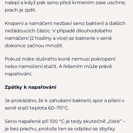
nalepí a když pak seno před krmením zase uschne,
prach je zpět.
Kropení a namáčení nezbaví seno bakterií a dalších
nežádoucích částic. V případě dlouhodobého
namáčení (2 hodiny a více) se bakterie v seně
dokonce začnou množit.
Pokud máte dušného koně nemusí pokropení
nebo namočení stačit. A řešením může právě
napařování.
Zpátky k napařování
Je prokázáno, že k zahubení bakterií, spor a plísní v
seně stačí teplota 60–70°C.
Seno napařené při 100 °C je tedy skutečně „čisté“ –
je bez prachu, protože ten se odplaví se zbytky