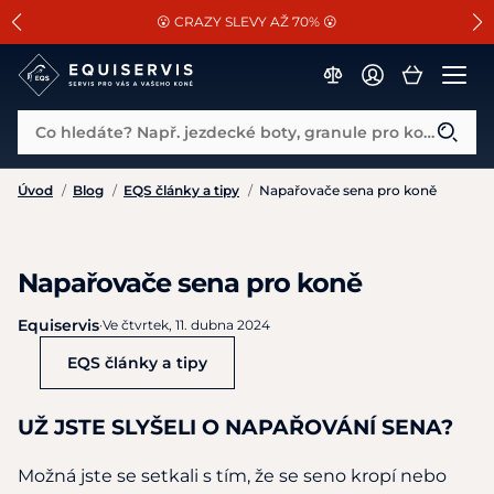
📐Pasování a doplňky k vybraným sedlům ZDARMA 🐴
SLEVA 13% na vše od Cassini!
😮 CRAZY SLEVY AŽ 70% 😮
Co hledáte? Např. jezdecké boty, granule pro koně...
Úvod
/
Blog
/
EQS články a tipy
/
Napařovače sena pro koně
Napařovače sena pro koně
Equiservis
·
Ve čtvrtek, 11. dubna 2024
EQS články a tipy
UŽ JSTE SLYŠELI O NAPAŘOVÁNÍ SENA?
Možná jste se setkali s tím, že se seno kropí nebo