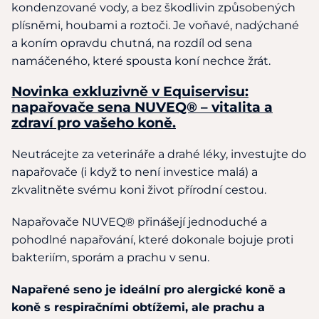
kondenzované vody, a bez škodlivin způsobených
plísněmi, houbami a roztoči. Je voňavé, nadýchané
a koním opravdu chutná, na rozdíl od sena
namáčeného, které spousta koní nechce žrát.
Novinka exkluzivně v Equiservisu:
napařovače sena NUVEQ® – vitalita a
zdraví pro vašeho koně.
Neutrácejte za veterináře a drahé léky, investujte do
napařovače (i když to není investice malá) a
zkvalitněte svému koni život přírodní cestou.
Napařovače NUVEQ® přinášejí jednoduché a
pohodlné napařování, které dokonale bojuje proti
bakteriím, sporám a prachu v senu.
Napařené seno je ideální pro alergické koně a
koně s respiračními obtížemi, ale prachu a