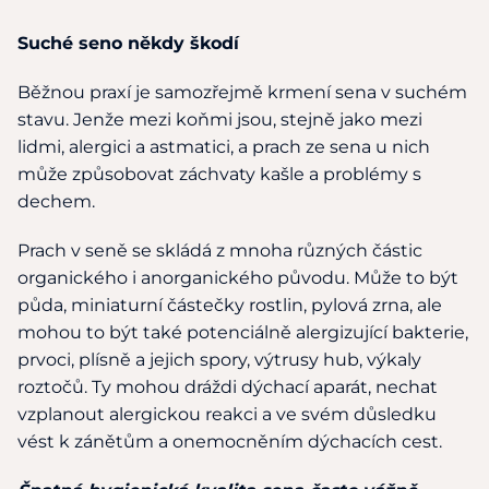
Suché seno někdy škodí
Běžnou praxí je samozřejmě krmení sena v suchém
stavu. Jenže mezi koňmi jsou, stejně jako mezi
lidmi, alergici a astmatici, a prach ze sena u nich
může způsobovat záchvaty kašle a problémy s
dechem.
Prach v seně se skládá z mnoha různých částic
organického i anorganického původu. Může to být
půda, miniaturní částečky rostlin, pylová zrna, ale
mohou to být také potenciálně alergizující bakterie,
prvoci, plísně a jejich spory, výtrusy hub, výkaly
roztočů. Ty mohou dráždi dýchací aparát, nechat
vzplanout alergickou reakci a ve svém důsledku
vést k zánětům a onemocněním dýchacích cest.