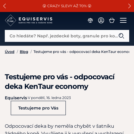
📐Pasování a doplňky k vybraným sedlům ZDARMA 🐴
SLEVA 13% na vše od Cassini!
😮 CRAZY SLEVY AŽ 70% 😮
Co hledáte? Např. jezdecké boty, granule pro koně...
Úvod
/
Blog
/
/
Testujeme pro Vás
Testujeme pro vás - odpocovací deka KenTaur econom
Testujeme pro vás - odpocovací
deka KenTaur economy
Equiservis
·
V pondělí, 16. ledna 2023
Testujeme pro Vás
Odpocovací deka by neměla chybět v šatníku
žádného koně. Využijete ji k vysušení a vychlazení