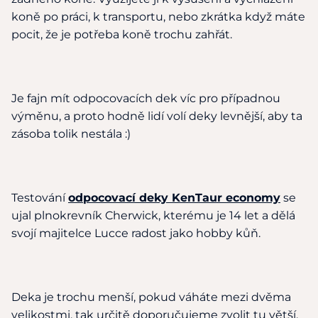
koně po práci, k transportu, nebo zkrátka když máte
pocit, že je potřeba koně trochu zahřát.
Je fajn mít odpocovacích dek víc pro případnou
výměnu, a proto hodně lidí volí deky levnější, aby ta
zásoba tolik nestála :)
Testování
odpocovací deky KenTaur economy
se
ujal plnokrevník Cherwick, kterému je 14 let a dělá
svojí majitelce Lucce radost jako hobby kůň.
Deka je trochu menší, pokud váháte mezi dvěma
velikostmi, tak určitě doporučujeme zvolit tu větší.