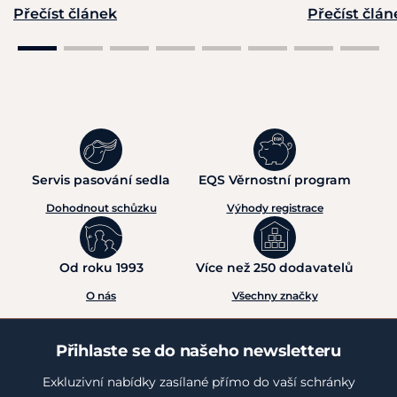
Přečíst článek
Přečíst člán
Servis pasování sedla
EQS Věrnostní program
Dohodnout schůzku
Výhody registrace
Od roku 1993
Více než 250 dodavatelů
O nás
Všechny značky
Přihlaste se do našeho newsletteru
Exkluzivní nabídky zasílané přímo do vaší schránky