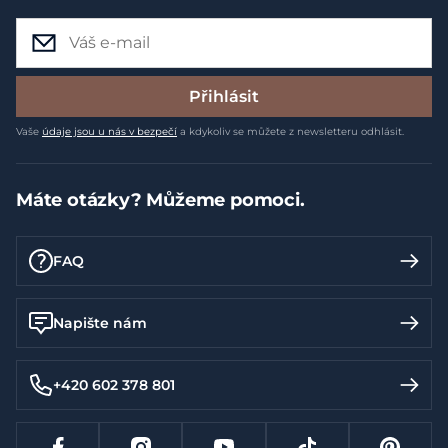
Přihlásit
Vaše
údaje jsou u nás v bezpečí
a kdykoliv se můžete z newsletteru odhlásit.
Máte otázky? Můžeme pomoci.
FAQ
Napište nám
+420 602 378 801