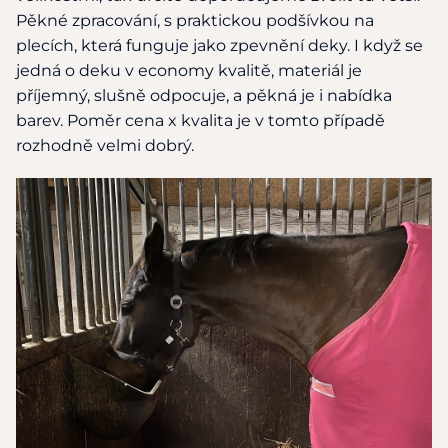
Pěkné zpracování, s praktickou podšívkou na
plecích, která funguje jako zpevnění deky. I když se
jedná o deku v economy kvalitě, materiál je
příjemný, slušně odpocuje, a pěkná je i nabídka
barev. Poměr cena x kvalita je v tomto případě
rozhodně velmi dobrý.