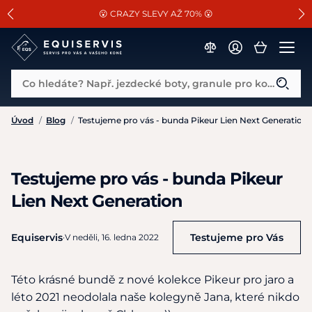
📐Pasování a doplňky k vybraným sedlům ZDARMA 🐴
SLEVA 13% na vše od Cassini!
😮 CRAZY SLEVY AŽ 70% 😮
Co hledáte? Např. jezdecké boty, granule pro koně...
Úvod
/
Blog
/
/
Testujeme pro Vás
Testujeme pro vás - bunda Pikeur Lien Next Generation
Testujeme pro vás - bunda Pikeur
Lien Next Generation
Equiservis
Testujeme pro Vás
·
V neděli, 16. ledna 2022
Této krásné bundě z nové kolekce Pikeur pro jaro a
léto 2021 neodolala naše kolegyně Jana, které nikdo