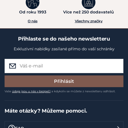
Od roku 1993
Více než 250 dodavatelů
O nás
Všechny značky
Přihlaste se do našeho newsletteru
Exkluzivní nabídky zasílané přímo do vaší schránky
Přihlásit
Vaše
údaje jsou u nás v bezpečí
a kdykoliv se můžete z newsletteru odhlásit.
Máte otázky? Můžeme pomoci.