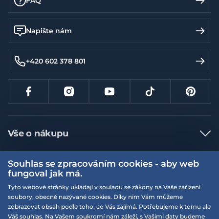
FAQ
Napište nám
+420 602 378 801
Vše o nákupu
Jak nakupovat
Souhlas se zpracováním cookies - aby web
Více informací
Nejčastější dotazy
fungoval jak má.
Doprava a platba
Tyto webové stránky ukládají v souladu se zákony na Vaše zařízení
Obchodní podmínky
soubory, obecně nazývané cookies. Díky nim Vám můžeme
Vrácení a výměna zboží
Naše prodejny
Podmínky EQS věrnostního klubu
zobrazovat obsah podle toho, co Vás zajímá. Potřebujeme k tomu ale
Váš souhlas. Na Vašem soukromí nám záleží, s Vašimi daty budeme
Reklamace