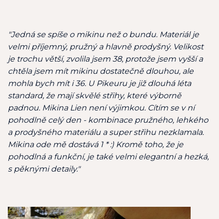
"Jedná se spíše o mikinu než o bundu. Materiál je
velmi příjemný, pružný a hlavně prodyšný. Velikost
je trochu větší, zvolila jsem 38, protože jsem vyšší a
chtěla jsem mít mikinu dostatečně dlouhou, ale
mohla bych mít i 36. U Pikeuru je již dlouhá léta
standard, že mají skvělé střihy, které výborně
padnou. Mikina Lien není výjimkou. Cítím se v ní
pohodlně celý den - kombinace pružného, lehkého
a prodyšného materiálu a super střihu nezklamala.
Mikina ode mě dostává 1 * :) Kromě toho, že je
pohodlná a funkční, je také velmi elegantní a hezká,
s pěknými detaily."