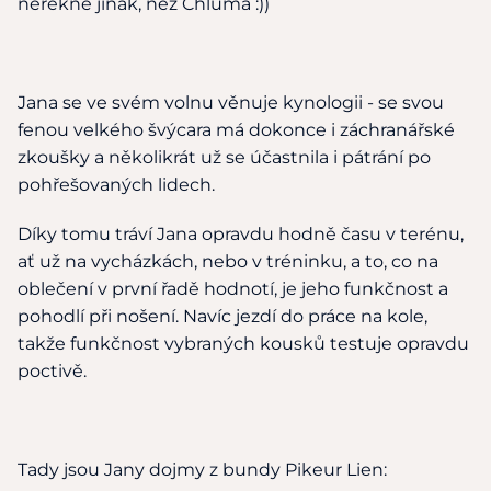
neřekne jinak, než Chluma :))
Jana se ve svém volnu věnuje kynologii - se svou
fenou velkého švýcara má dokonce i záchranářské
zkoušky a několikrát už se účastnila i pátrání po
pohřešovaných lidech.
Díky tomu tráví Jana opravdu hodně času v terénu,
ať už na vycházkách, nebo v tréninku, a to, co na
oblečení v první řadě hodnotí, je jeho funkčnost a
pohodlí při nošení. Navíc jezdí do práce na kole,
takže funkčnost vybraných kousků testuje opravdu
poctivě.
Tady jsou Jany dojmy z bundy Pikeur Lien: