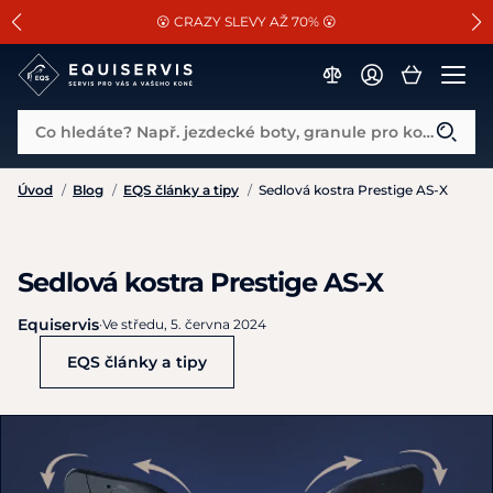
📐Pasování a doplňky k vybraným sedlům ZDARMA 🐴
SLEVA 13% na vše od Cassini!
😮 CRAZY SLEVY AŽ 70% 😮
Co hledáte? Např. jezdecké boty, granule pro koně...
Úvod
/
Blog
/
EQS články a tipy
/
Sedlová kostra Prestige AS-X
Sedlová kostra Prestige AS-X
Equiservis
·
Ve středu, 5. června 2024
EQS články a tipy