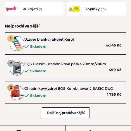
Rukojeti
Doplňky
(6)
(18)
Nejprodávanější
Uzávěr branky rukojeť Kerbl
od 45 Kč
Skladem
EQS Classic - ohradníková páska 20mm/200m
499 Kč
Skladem
Ohradníkový zdroj EQS Kombinovaný BASIC DUO
1 795 Kč
Skladem
Další nejprodávanější