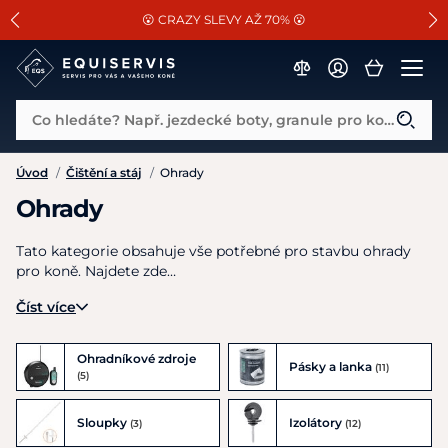
📐Pasování a doplňky k vybraným sedlům ZDARMA 🐴
SLEVA 13% na vše od Cassini!
😮 CRAZY SLEVY AŽ 70% 😮
Co hledáte? Např. jezdecké boty, granule pro koně...
Úvod
/
Čištění a stáj
/
Ohrady
Ohrady
Tato kategorie obsahuje vše potřebné pro stavbu ohrady
pro koně. Najdete zde…
Číst více
Ohradníkové zdroje
Pásky a lanka
(11)
(5)
Sloupky
Izolátory
(3)
(12)