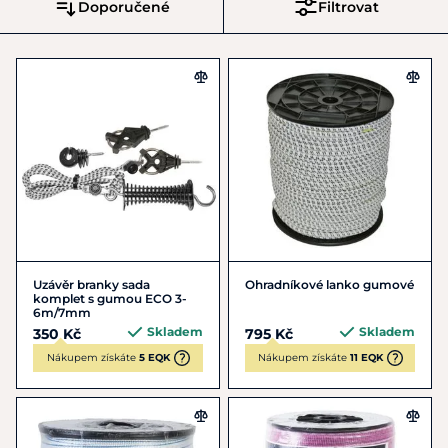
Doporučené
Filtrovat
Uzávěr branky sada
Ohradníkové lanko gumové
komplet s gumou ECO 3-
6m/7mm
Skladem
Skladem
350 Kč
795 Kč
Nákupem získáte
5 EQK
Nákupem získáte
11 EQK