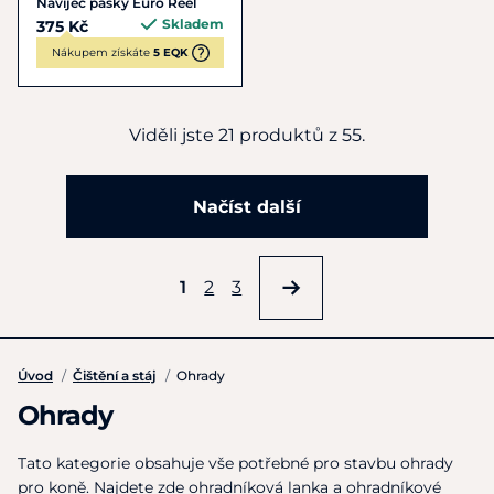
Navíječ pásky Euro Reel
Skladem
375 Kč
Nákupem získáte
5 EQK
Viděli jste 21 produktů z 55.
Načíst další
1
2
3
Úvod
/
Čištění a stáj
/
Ohrady
Ohrady
Tato kategorie obsahuje vše potřebné pro stavbu ohrady
pro koně. Najdete zde ohradníková lanka a ohradníkové