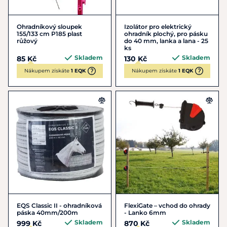
Ohradníkový sloupek
Izolátor pro elektrický
155/133 cm P185 plast
ohradník plochý, pro pásku
růžový
do 40 mm, lanka a lana - 25
ks
Skladem
Skladem
85 Kč
130 Kč
Nákupem získáte
1 EQK
Nákupem získáte
1 EQK
EQS Classic II - ohradníková
FlexiGate – vchod do ohrady
páska 40mm/200m
- Lanko 6mm
Skladem
Skladem
999 Kč
870 Kč