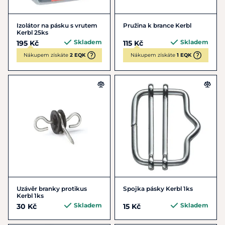
Izolátor na pásku s vrutem
Pružina k brance Kerbl
Kerbl 25ks
Skladem
Skladem
195 Kč
115 Kč
Nákupem získáte
2 EQK
Nákupem získáte
1 EQK
Uzávěr branky protikus
Spojka pásky Kerbl 1ks
Kerbl 1ks
Skladem
Skladem
30 Kč
15 Kč