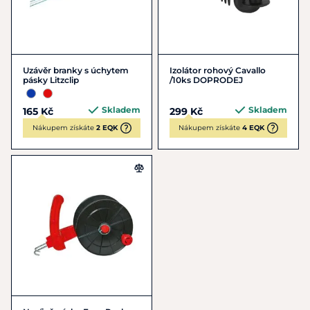
Uzávěr branky s úchytem
Izolátor rohový Cavallo
pásky Litzclip
/10ks DOPRODEJ
Skladem
Skladem
165 Kč
299 Kč
Nákupem získáte
2 EQK
Nákupem získáte
4 EQK