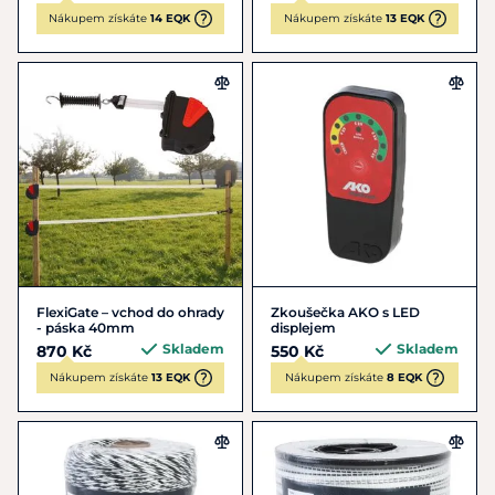
Nákupem získáte
14 EQK
Nákupem získáte
13 EQK
FlexiGate – vchod do ohrady
Zkoušečka AKO s LED
- páska 40mm
displejem
Skladem
Skladem
870 Kč
550 Kč
Nákupem získáte
13 EQK
Nákupem získáte
8 EQK