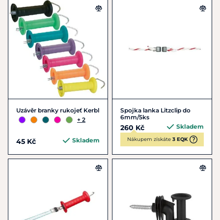
Uzávěr branky rukojeť Kerbl
Spojka lanka Litzclip do
6mm/5ks
+ 2
Skladem
260 Kč
Nákupem získáte
3 EQK
Skladem
45 Kč