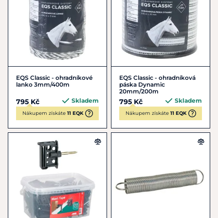
EQS Classic - ohradníkové
EQS Classic - ohradníková
lanko 3mm/400m
páska Dynamic
20mm/200m
Skladem
Skladem
795 Kč
795 Kč
Nákupem získáte
11 EQK
Nákupem získáte
11 EQK