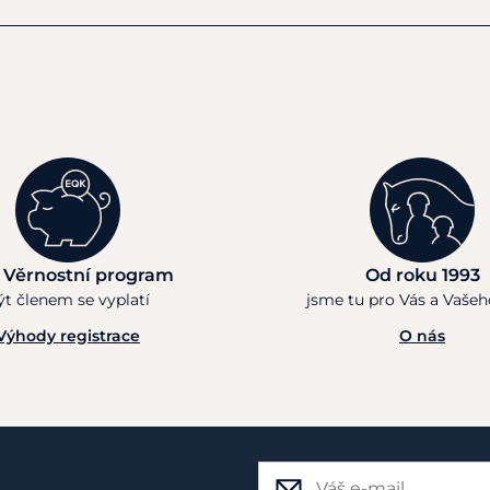
 Věrnostní program
Od roku 1993
ýt členem se vyplatí
jsme tu pro Vás a Vaše
Výhody registrace
O nás