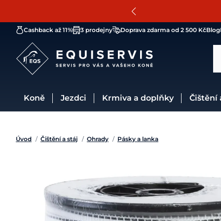
Cashback až 11%
3 prodejny
Doprava zdarma od 2 500 Kč
Blog
Koně
Jezdci
Krmiva a doplňky
Čištění
Úvod
/
Čištění a stáj
/
Ohrady
/
Pásky a lanka