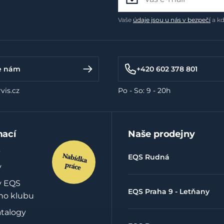
Vaše
údaje jsou u nás v bezpečí
a kd
e nám
+420 602 378 801
vis.cz
Po - So: 9 - 20h
mací
Naše prodejny
EQS Rudná
y
y EQS
EQS Praha 9 - Letňany
ho klubu
atalogy