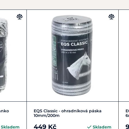
Do košíku
lanko
EQS Classic - ohradníková páska
E
10mm/200m
6
449 Kč
Skladem
Skladem