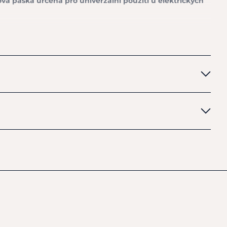
ová páska určená pro univerzální použití u elektrických
uhé max. 12000 metrů.
Vysoká pevnost zesílených okrajů
išťují pásce dlouhou životnost.
Uvnitř se nachází 6
,22 mm z nerezu a 3x 0,25mm CuSn (bronz cínový).
Je
ta. Předností je rychlá a jednoduchá montáž. Šířka 20 mm a
 ČR.
alitní páska za dostupnou cenu!
, 3x 0,25 mm CuSn