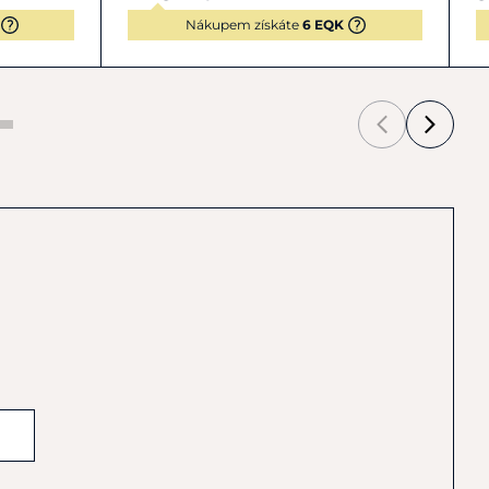
Nákupem získáte
6 EQK