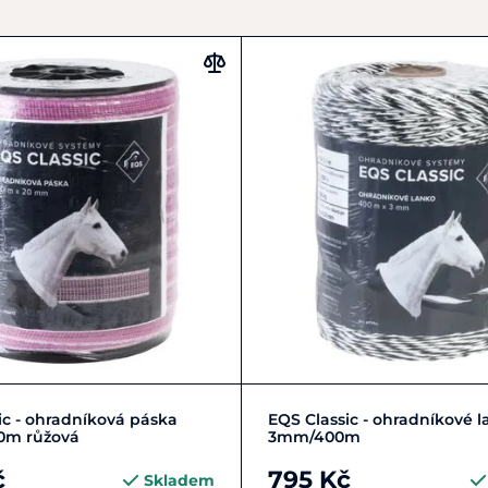
Do košíku
Do košíku
ic - ohradníková páska
EQS Classic - ohradníkové 
m růžová
3mm/400m
č
795 Kč
Skladem