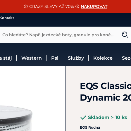
📐Pasování a doplňky k vybraným sedlům ZDARMA 🐴
SLEVA 13% na vše od Cassini!
😮 CRAZY SLEVY AŽ 70% 😮
NAKUPOVAT
CHCI SLEVU
VÍCE INF
Kontakt
Co hledáte? Např. jezdecké boty, granule pro koně...
 a stáj
Western
Psi
Služby
Kolekce
Se
EQS Classi
Dynamic 
Skladem > 10 ks
EQS Rudná