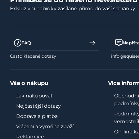
Exkluzivní nabídky zasílané přímo do vaší schránky
FAQ
Napišt
Často kladené dotazy
info@equiser
Vše o nákupu
Více infor
Jak nakupovat
Obchodní
podmínk
Nejčastější dotazy
Podmínk
Doprava a platba
věrnostní
Vrácení a výměna zboží
On-line k
Reklamace