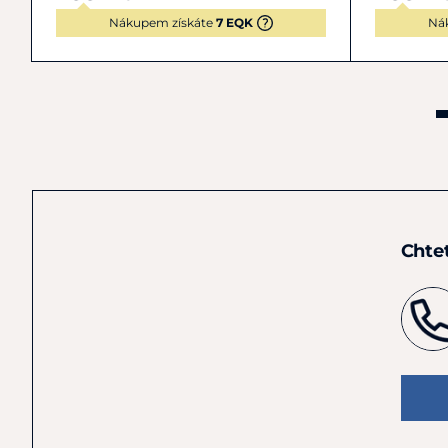
Nákupem získáte
7 EQK
Ná
Chte