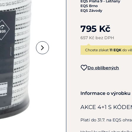
EQS Praha 9 - Letňany
EQS Brno
EQS Závody
795 Kč
657 Kč bez DPH
Chcete získat
11 EQK
do vě
Do oblíbených
Informace o výrobku
AKCE 4+1 S KÓD
Platí do 31.7. na EQS ohra