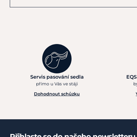
Servis pasování sedla
EQS
přímo u Vás ve stáji
b
Dohodnout schůzku
Přihlaste se do našeho newsletteru