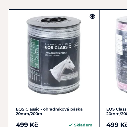
Do košíku
EQS Classic - ohradníková páska
EQS Class
20mm/200m
20mm/200
499 Kč
499 K
Skladem