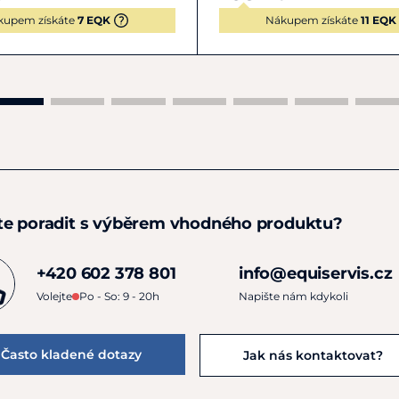
kupem získáte
7 EQK
Nákupem získáte
11 EQK
te poradit s výběrem vhodného produktu?
+420 602 378 801
info@equiservis.cz
Volejte
Po - So: 9 - 20h
Napište nám kdykoli
Často kladené dotazy
Jak nás kontaktovat?