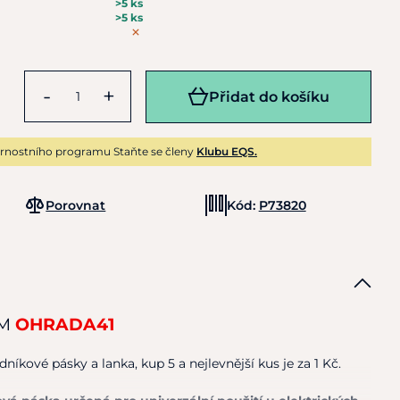
>5 ks
>5 ks
-
+
Přidat do košíku
rnostního programu Staňte se členy
Klubu EQS.
Porovnat
Kód:
P73820
EM
OHRADA41
dníkové pásky a lanka, kup 5 a nejlevnější kus je za 1 Kč.