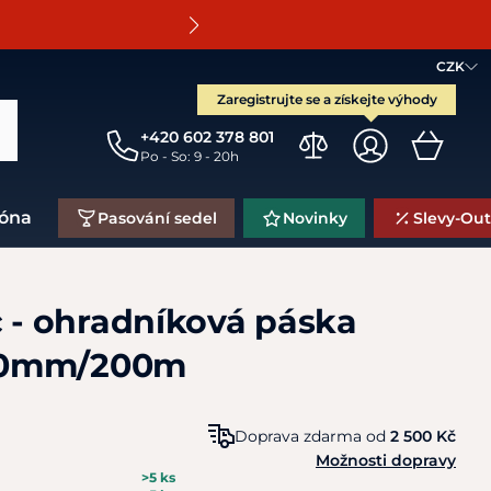
O
CZK
Zaregistrujte se a získejte výhody
+420 602 378 801
Po - So: 9 - 20h
zóna
Pasování sedel
Novinky
Slevy-Out
c - ohradníková páska
20mm/200m
Doprava zdarma od
2 500 Kč
Možnosti dopravy
>5 ks