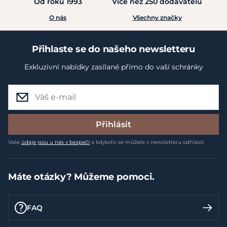
Od roku 1993
Více než 250 dodavatelů
O nás
Všechny značky
Přihlaste se do našeho newsletteru
Exkluzivní nabídky zasílané přímo do vaší schránky
Přihlásit
Vaše
údaje jsou u nás v bezpečí
a kdykoliv se můžete z newsletteru odhlásit.
Máte otázky? Můžeme pomoci.
FAQ