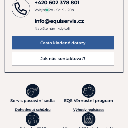
+420 602 378 801
Volejte
Po - So: 9 - 20h
info@equiservis.cz
Napište nám kdykoli
Často kladené dotazy
Jak nás kontaktovat?
Servis pasování sedla
EQS Věrnostní program
Dohodnout schůzku
Výhody registrace