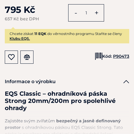
795 Kč
-
+
657 Kč bez DPH
Chcete získat
11 EQK
do věrnostního programu Staňte se členy
Klubu EQS.
Kód:
P90473
Informace o výrobku
EQS Classic – ohradníková páska
Strong 20mm/200m pro spolehlivé
ohrady
Zajistěte svým zvířatům
bezpečný a jasně definovaný
prostor
s ohradníkovou páskou EQS Classic Strong. Tato