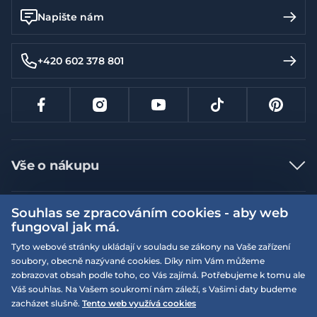
Napište nám
+420 602 378 801
Vše o nákupu
Jak nakupovat
Souhlas se zpracováním cookies - aby web
Více informací
Nejčastější dotazy
fungoval jak má.
Doprava a platba
Obchodní podmínky
Tyto webové stránky ukládají v souladu se zákony na Vaše zařízení
soubory, obecně nazývané cookies. Díky nim Vám můžeme
Vrácení a výměna zboží
Naše prodejny
Podmínky EQS věrnostního klubu
zobrazovat obsah podle toho, co Vás zajímá. Potřebujeme k tomu ale
Reklamace
Váš souhlas. Na Vašem soukromí nám záleží, s Vašimi daty budeme
On-line katalogy
EQS Rudná
zacházet slušně.
Tento web využívá cookies
Velikostní tabulky
09:00 - 20:00
Kariéra
Nyní otevřeno