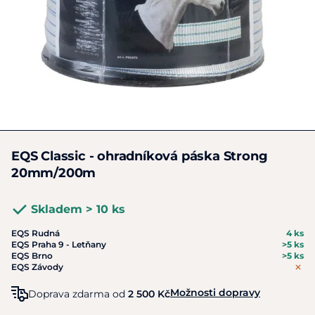
EQS Classic - ohradníková páska Strong
20mm/200m
Skladem > 10 ks
EQS Rudná
4 ks
EQS Praha 9 - Letňany
>5 ks
EQS Brno
>5 ks
EQS Závody
Možnosti dopravy
Doprava zdarma od
2 500 Kč