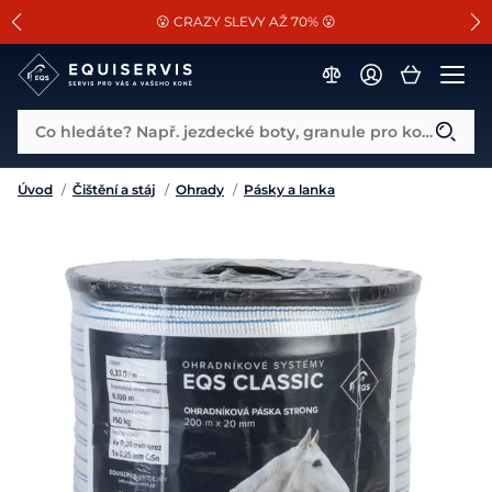
📐Pasování a doplňky k vybraným sedlům ZDARMA 🐴
SLEVA 13% na vše od Cassini!
😮 CRAZY SLEVY AŽ 70% 😮
Co hledáte? Např. jezdecké boty, granule pro koně...
Úvod
/
Čištění a stáj
/
Ohrady
/
Pásky a lanka