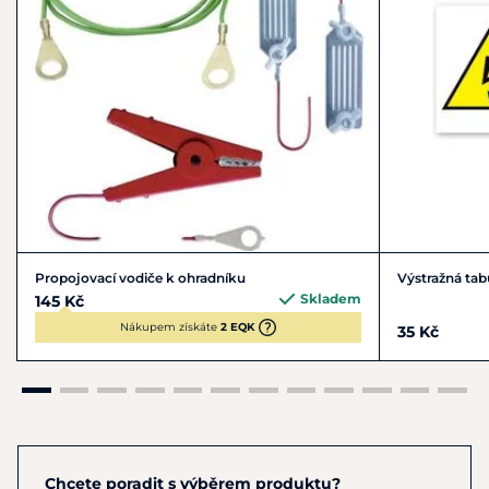
Propojovací vodiče k ohradníku
Výstražná tab
Skladem
145 Kč
Nákupem získáte
2 EQK
35 Kč
Chcete poradit s výběrem produktu?