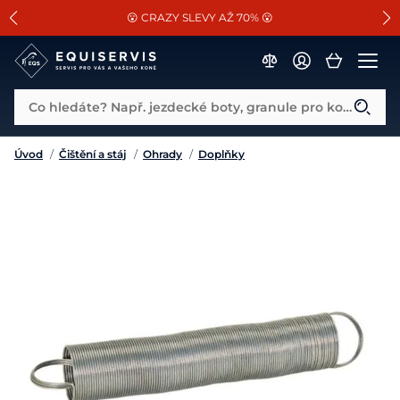
📐Pasování a doplňky k vybraným sedlům ZDARMA 🐴
SLEVA 13% na vše od Cassini!
😮 CRAZY SLEVY AŽ 70% 😮
Co hledáte? Např. jezdecké boty, granule pro koně...
Úvod
/
Čištění a stáj
/
Ohrady
/
Doplňky