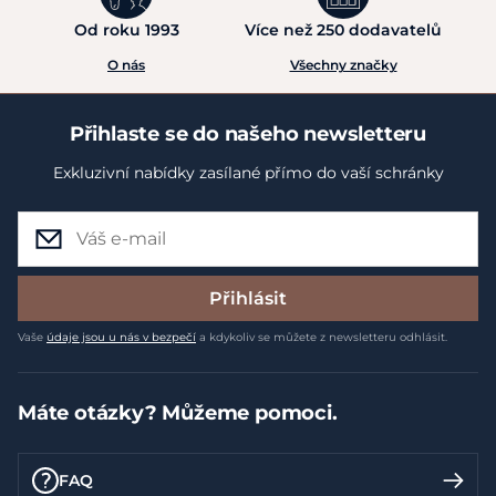
Od roku 1993
Více než 250 dodavatelů
O nás
Všechny značky
Přihlaste se do našeho newsletteru
Exkluzivní nabídky zasílané přímo do vaší schránky
Přihlásit
Vaše
údaje jsou u nás v bezpečí
a kdykoliv se můžete z newsletteru odhlásit.
Máte otázky? Můžeme pomoci.
FAQ