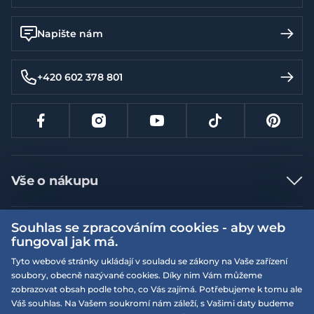
Napište nám
+420 602 378 801
Vše o nákupu
Jak nakupovat
Souhlas se zpracováním cookies - aby web
Více informací
Nejčastější dotazy
fungoval jak má.
Doprava a platba
Obchodní podmínky
Tyto webové stránky ukládají v souladu se zákony na Vaše zařízení
soubory, obecně nazývané cookies. Díky nim Vám můžeme
Vrácení a výměna zboží
Naše prodejny
Podmínky EQS věrnostního klubu
zobrazovat obsah podle toho, co Vás zajímá. Potřebujeme k tomu ale
Reklamace
Váš souhlas. Na Vašem soukromí nám záleží, s Vašimi daty budeme
On-line katalogy