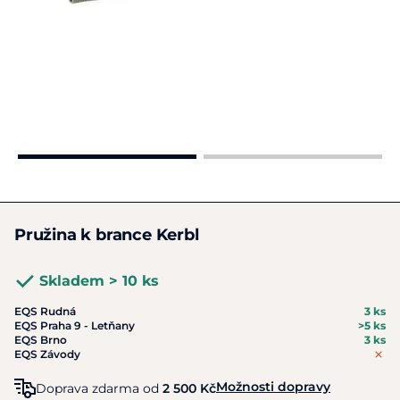
Pružina k brance Kerbl
Skladem > 10 ks
EQS Rudná
3 ks
EQS Praha 9 - Letňany
>5 ks
EQS Brno
3 ks
EQS Závody
Možnosti dopravy
Doprava zdarma od
2 500 Kč