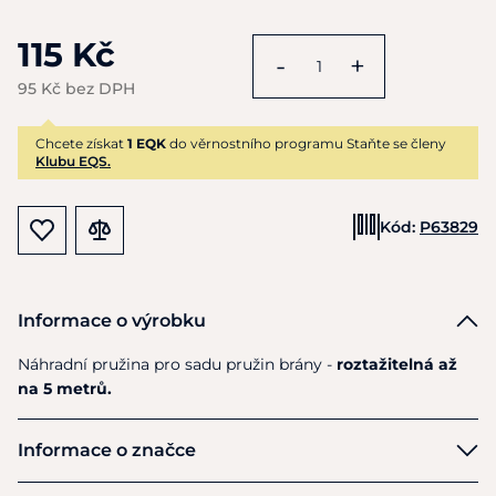
115 Kč
-
+
95 Kč bez DPH
Chcete získat
1 EQK
do věrnostního programu Staňte se členy
Klubu EQS.
Kód:
P63829
Informace o výrobku
Náhradní pružina pro sadu pružin brány -
roztažitelná až
na 5 metrů.
Informace o značce