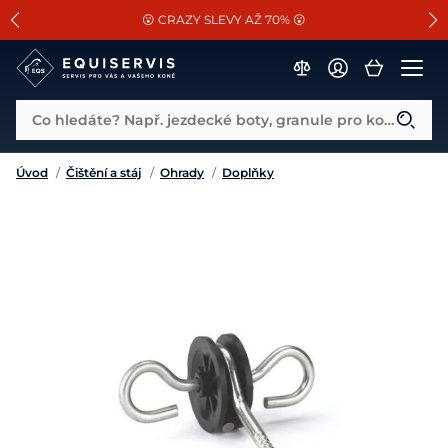
📐Pasování a doplňky k vybraným sedlům ZDARMA 🐴
SLEVA 13% na vše od Cassini!
😮 CRAZY SLEVY AŽ 70% 😮
Co hledáte? Např. jezdecké boty, granule pro koně...
Úvod
/
Čištění a stáj
/
Ohrady
/
Doplňky