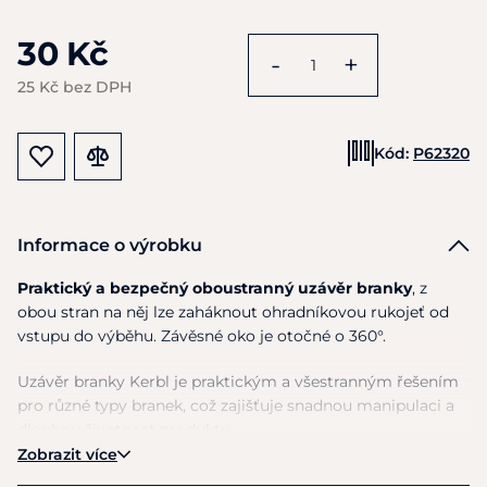
30 Kč
-
+
25 Kč bez DPH
Kód:
P62320
Informace o výrobku
Praktický a bezpečný oboustranný uzávěr branky
, z
obou stran na něj lze zaháknout ohradníkovou rukojeť od
vstupu do výběhu. Závěsné oko je otočné o 360°.
Uzávěr branky Kerbl je praktickým a všestranným řešením
pro různé typy branek, což zajišťuje snadnou manipulaci a
dlouhou životnost produktu.
Zobrazit více