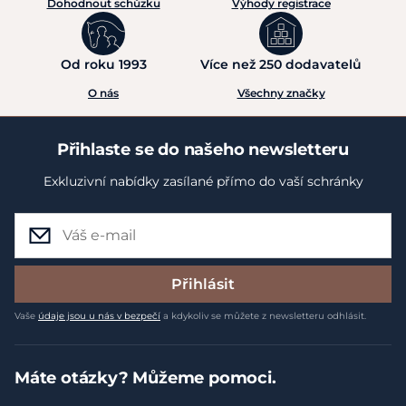
Dohodnout schůzku
Výhody registrace
Od roku 1993
Více než 250 dodavatelů
O nás
Všechny značky
Přihlaste se do našeho newsletteru
Exkluzivní nabídky zasílané přímo do vaší schránky
Přihlásit
Vaše
údaje jsou u nás v bezpečí
a kdykoliv se můžete z newsletteru odhlásit.
Máte otázky? Můžeme pomoci.