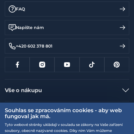
FAQ
Napište nám
+420 602 378 801
Vše o nákupu
Jak nakupovat
Souhlas se zpracováním cookies - aby web
Více informací
Nejčastější dotazy
fungoval jak má.
Doprava a platba
Obchodní podmínky
Tyto webové stránky ukládají v souladu se zákony na Vaše zařízení
soubory, obecně nazývané cookies. Díky nim Vám můžeme
Vrácení a výměna zboží
Naše prodejny