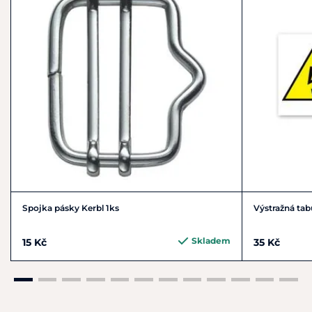
Spojka pásky Kerbl 1ks
Výstražná tab
Skladem
15 Kč
35 Kč