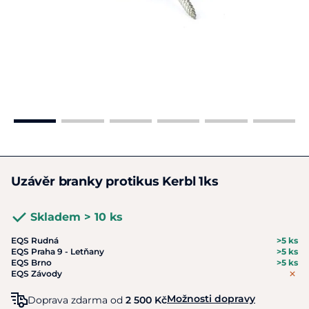
Uzávěr branky protikus Kerbl 1ks
Skladem > 10 ks
EQS Rudná
>5 ks
EQS Praha 9 - Letňany
>5 ks
EQS Brno
>5 ks
EQS Závody
Možnosti dopravy
Doprava zdarma od
2 500 Kč