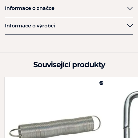
Informace o značce
Kerbl
Informace o výrobci
Výrobce
Kerbl Albert
Felizenzell 9 Postfach 54
Buchbach
Související produkty
08001
Německo
+49 8086 933-100
info@kerbl.com