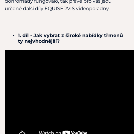
dohromady
fungovalo, tak právě pro vás jsou
určené další díly EQUISERVIS videoporadny.
1. díl - Jak vybrat z široké nabídky třmenů
ty nejvhodnější?