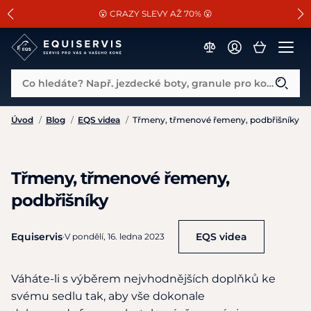
📐Pasování a doplňky k vybraným sedlům ZDARMA 🐴
SLEVA 13% na vše od Cassini!
😮 CRAZY SLEVY AŽ 70% 😮
Co hledáte? Např. jezdecké boty, granule pro koně...
Úvod
/
Blog
/
EQS videa
/
Třmeny, třmenové řemeny, podbřišníky
Třmeny, třmenové řemeny,
podbřišníky
Equiservis
EQS videa
·
V pondělí, 16. ledna 2023
Váháte-li s výběrem nejvhodnějších doplňků ke
svému sedlu tak, aby vše dokonale