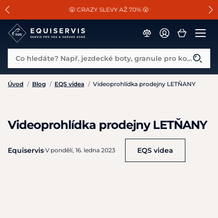
📐Pasování a doplňky k vybraným sedlům ZDARMA 🐴
SLEVA 13% na vše od Cassini!
😮 CRAZY SLEVY AŽ 70% 😮
Co hledáte? Např. jezdecké boty, granule pro koně...
Úvod
/
Blog
/
EQS videa
/
Videoprohlídka prodejny LETŇANY
Videoprohlídka prodejny LETŇANY
Equiservis
EQS videa
·
V pondělí, 16. ledna 2023