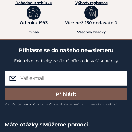
Dohodnout schůzku
Výhody registrace
Od roku 1993
Více než 250 dodavatelů
O nás
Všechny značky
Přihlaste se do našeho newsletteru
Exkluzivní nabídky zasílané přímo do vaší schránky
Přihlásit
Vaše
údaje jsou u nás v bezpečí
a kdykoliv se můžete z newsletteru odhlásit.
Máte otázky? Můžeme pomoci.