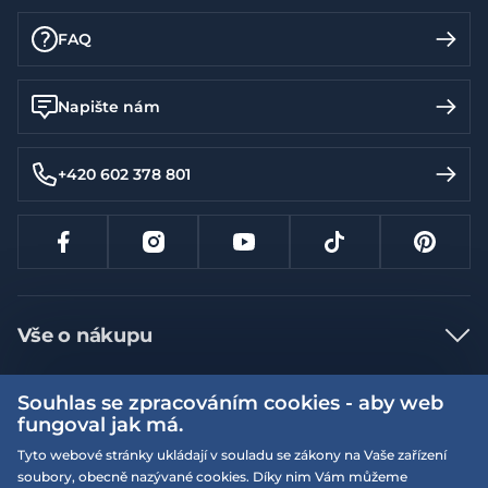
FAQ
Napište nám
+420 602 378 801
Vše o nákupu
Jak nakupovat
Souhlas se zpracováním cookies - aby web
Více informací
Nejčastější dotazy
fungoval jak má.
Doprava a platba
Tyto webové stránky ukládají v souladu se zákony na Vaše zařízení
Obchodní podmínky
soubory, obecně nazývané cookies. Díky nim Vám můžeme
Vrácení a výměna zboží