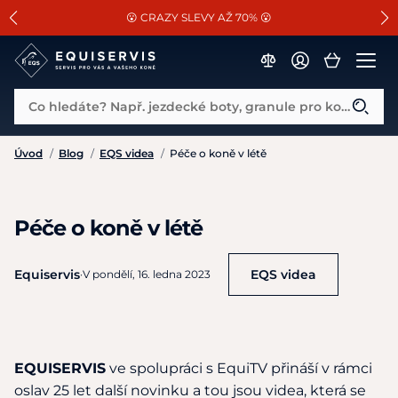
📐Pasování a doplňky k vybraným sedlům ZDARMA 🐴
SLEVA 13% na vše od Cassini!
😮 CRAZY SLEVY AŽ 70% 😮
Co hledáte? Např. jezdecké boty, granule pro koně...
Úvod
/
Blog
/
EQS videa
/
Péče o koně v létě
Péče o koně v létě
Equiservis
EQS videa
·
V pondělí, 16. ledna 2023
EQUISERVIS
ve spolupráci s EquiTV přináší v rámci
oslav 25 let další novinku a tou jsou videa, která se