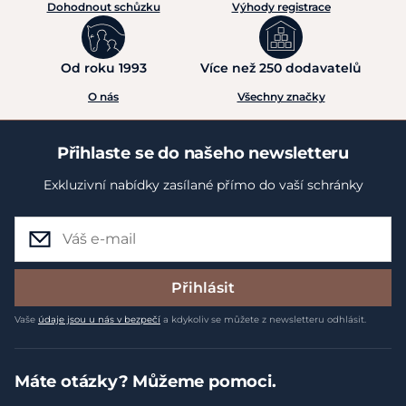
Dohodnout schůzku
Výhody registrace
Od roku 1993
Více než 250 dodavatelů
O nás
Všechny značky
Přihlaste se do našeho newsletteru
Exkluzivní nabídky zasílané přímo do vaší schránky
Přihlásit
Vaše
údaje jsou u nás v bezpečí
a kdykoliv se můžete z newsletteru odhlásit.
Máte otázky? Můžeme pomoci.