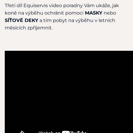
Třetí díl Equiservis video poradny Vám ukáže, jak
koně na výběhu ochránit pomocí
MASKY
nebo
SÍŤOVÉ DEKY
a tím pobyt na výběhu v letních
měsících zpříjemnit.