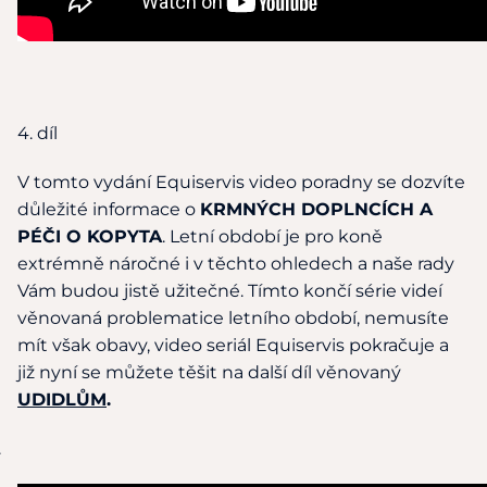
4. díl
V tomto vydání Equiservis video poradny se dozvíte
důležité informace o
KRMNÝCH DOPLNCÍCH A
PÉČI O KOPYTA
. Letní období je pro koně
extrémně náročné i v těchto ohledech a naše rady
Vám budou jistě užitečné. Tímto končí série videí
věnovaná problematice letního období, nemusíte
mít však obavy, video seriál Equiservis pokračuje a
již nyní se můžete těšit na další díl věnovaný
UDIDLŮM
.
.