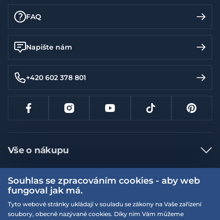
FAQ
Napište nám
+420 602 378 801
Vše o nákupu
Jak nakupovat
Souhlas se zpracováním cookies - aby web
Více informací
Nejčastější dotazy
fungoval jak má.
Doprava a platba
Tyto webové stránky ukládají v souladu se zákony na Vaše zařízení
Obchodní podmínky
soubory, obecně nazývané cookies. Díky nim Vám můžeme
Vrácení a výměna zboží