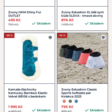
Zvony HKM Shiny Fur
Zvony Eskadron XL bílé synt
OUTLET
kůže SLEVA - tmavé skvrny
495 Kč
876 Kč
Skladem
Skladem
750 Kč
1 095 Kč
-59 %
-10 %
Kamaše šlachovky
Zvony Eskadron Classic
Kentucky Bamboo Elastic
Sports Softslate pár
Velvet 88106 s beránkem
Kolekce 2025
1 995 Kč
795 Kč
Skladem
Skladem
4 860 Kč
885 Kč