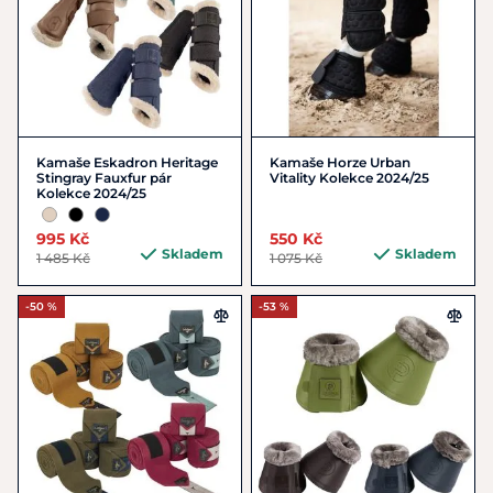
Kamaše Eskadron Heritage
Kamaše Horze Urban
Stingray Fauxfur pár
Vitality Kolekce 2024/25
Kolekce 2024/25
995 Kč
550 Kč
Skladem
Skladem
1 485 Kč
1 075 Kč
-50 %
-53 %