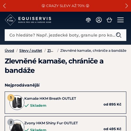
📐Pasování a doplňky k vybraným sedlům ZDARMA 🐴
SLEVA 13% na vše od Cassini!
😮 CRAZY SLEVY AŽ 70% 😮
Co hledáte? Např. jezdecké boty, granule pro koně...
Úvod
/
Slevy / outlet
/
Zlevněné vybavení pro koně
/
Zlevněné kamaše, chrániče a bandáže
Zlevněné kamaše, chrániče a
bandáže
Nejprodávanější
Kamaše HKM Breath OUTLET
od 895 Kč
Skladem
Zvony HKM Shiny Fur OUTLET
od 495 Kč
Skladem