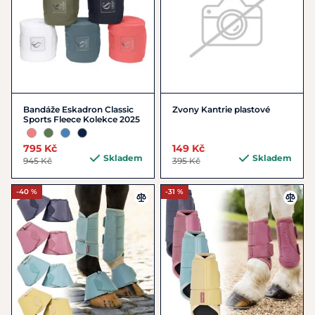
Bandáže Eskadron Classic
Zvony Kantrie plastové
Sports Fleece Kolekce 2025
795 Kč
149 Kč
Skladem
Skladem
945 Kč
395 Kč
-40 %
-31 %