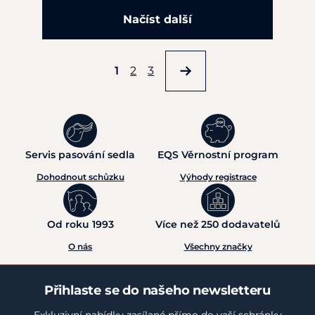
Načíst další
1
2
3
Servis pasování sedla
EQS Věrnostní program
Dohodnout schůzku
Výhody registrace
Od roku 1993
Více než 250 dodavatelů
O nás
Všechny značky
Přihlaste se do našeho newsletteru
Exkluzivní nabídky zasílané přímo do vaší schránky