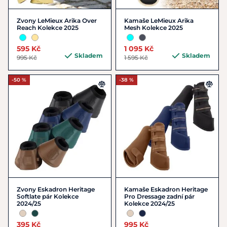
Zvony LeMieux Arika Over
Kamaše LeMieux Arika
Reach Kolekce 2025
Mesh Kolekce 2025
595 Kč
1 095 Kč
Skladem
Skladem
995 Kč
1 595 Kč
-50 %
-38 %
Zvony Eskadron Heritage
Kamaše Eskadron Heritage
Softlate pár Kolekce
Pro Dressage zadní pár
2024/25
Kolekce 2024/25
395 Kč
995 Kč