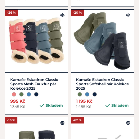
-26 %
-20 %
Kamaše Eskadron Classic
Kamaše Eskadron Classic
Sports Mesh Fauxfur pár
Sports Softshell pár Kolekce
Kolekce 2025
2025
995 Kč
1 195 Kč
Skladem
Skladem
1 345 Kč
1 485 Kč
-16 %
-62 %