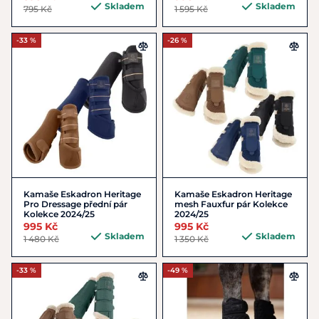
Skladem
Skladem
795 Kč
1 595 Kč
-33 %
-26 %
Kamaše Eskadron Heritage
Kamaše Eskadron Heritage
Pro Dressage přední pár
mesh Fauxfur pár Kolekce
Kolekce 2024/25
2024/25
995 Kč
995 Kč
Skladem
Skladem
1 480 Kč
1 350 Kč
-33 %
-49 %