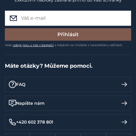
Přihlásit
Vaše
údaje jsou u nás v bezpečí
a kdykoliv se můžete z newsletteru odhlásit.
Máte otázky? Můžeme pomoci.
FAQ
Napište nám
+420 602 378 801