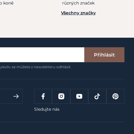
ho koně
různých značek
Všechny značky
Přihlásit
ykoliv se můžete z newsletteru odhlásit.
Sledujte nás