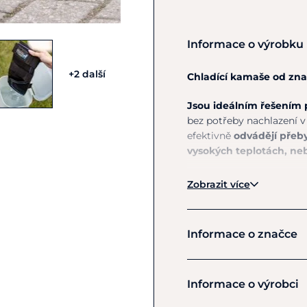
Informace o výrobku
+2 další
Chladící kamaše od zn
Jsou ideálním řešením 
bez potřeby nachlazení 
efektivně
odvádějí přeby
vysokých teplotách, neb
Předností je velmi snadn
Zobrazit více
vědra s vodou
,
nechat m
Voda se postupně odpař
rychlé a bez nutnosti po
Informace o značce
použití, tak na cestách 
Použití:
Waldhause
Informace o výrobci
Vložte kamaše do 