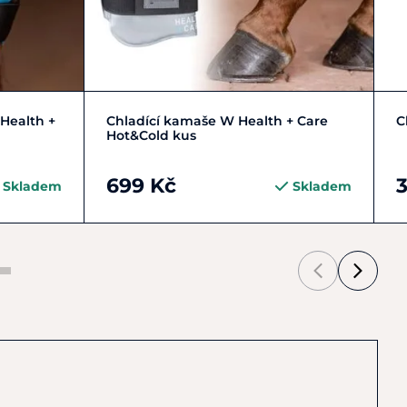
Zobrazit detail
Health +
Chladící kamaše W Health + Care
C
Hot&Cold kus
699 Kč
Skladem
Skladem