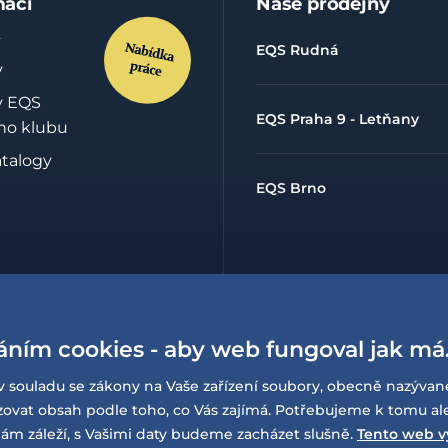
mací
Naše prodejny
EQS Rudná
y
y EQS
EQS Praha 9 - Letňany
ho klubu
atalogy
EQS Brno
hrany
údajů
áním cookies - aby web fungoval jak má
lowing
í o
v souladu se zákony na Vaše zařízení soubory, obecně nazývan
sti
at obsah podle toho, co Vás zajímá. Potřebujeme k tomu al
ám záleží, s Vašimi daty budeme zacházet slušně.
Tento web v