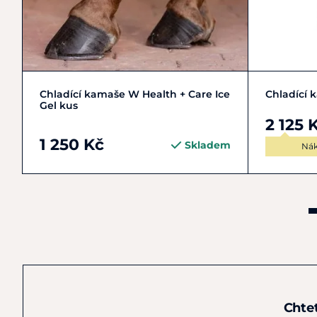
COB | M | 2
FULL | L | 3
Cob
Chladící kamaše W Health + Care Ice
Chladící 
Gel kus
2 125 
1 250 Kč
Skladem
Nák
Chte