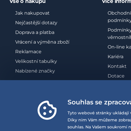
Vše o nákupu
Více infor
Jak nakupovat
Obchodní
podmínk
Nejčastější dotazy
Podmínk
Doprava a platba
věrnostní
Vrácení a výměna zboží
On-line k
Reklamace
Kariéra
Velikostní tabulky
Kontakt
Nabízené značky
Dotace
Zásady oc
osobních 
Souhlas se zpracov
Whistleb
Prohlášen
Tyto webové stránky ukládají 
přístupno
Díky nim Vám můžeme zobrazov
souhlas. Na Vašem soukromí n