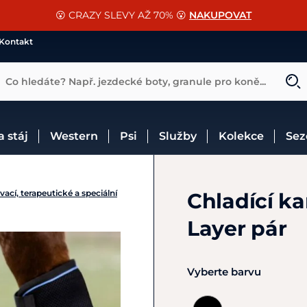
📐Pasování a doplňky k vybraným sedlům ZDARMA 🐴
SLEVA 13% na vše od Cassini!
😮 CRAZY SLEVY AŽ 70% 😮
NAKUPOVAT
CHCI SLEVU
VÍCE INF
Kontakt
Co hledáte? Např. jezdecké boty, granule pro koně...
 a stáj
Western
Psi
Služby
Kolekce
Se
vací, terapeutické a speciální
Chladící k
Layer pár
Vyberte barvu