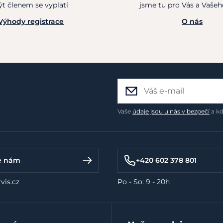
ýt členem se vyplatí
jsme tu pro Vás a Vaše
Výhody registrace
O nás
Vaše
údaje jsou u nás v bezpečí
a kd
e nám
+420 602 378 801
vis.cz
Po - So: 9 - 20h