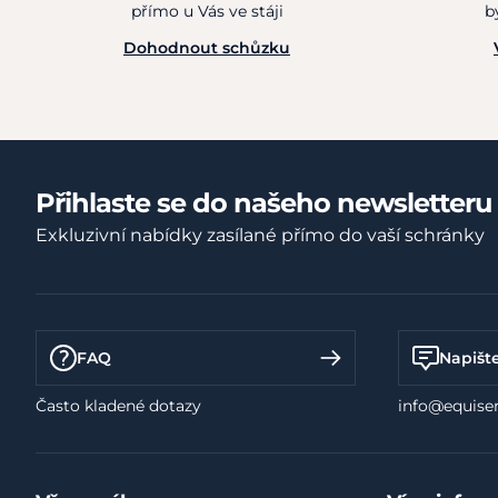
přímo u Vás ve stáji
b
Dohodnout schůzku
Přihlaste se do našeho newsletteru
Exkluzivní nabídky zasílané přímo do vaší schránky
FAQ
Napišt
Často kladené dotazy
info@equiser