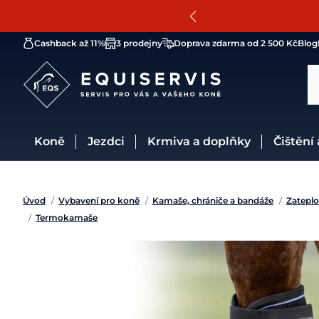
Cashback až 11%
3 prodejny
Doprava zdarma od 2 500 Kč
Blog
Koně
Jezdci
Krmiva a doplňky
Čištění
Úvod
/
Vybavení pro koně
/
Kamaše, chrániče a bandáže
/
Zateplo
/
Termokamaše