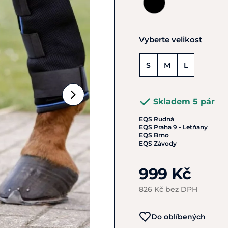
Vyberte velikost
S
M
L
Skladem 5 pár
EQS Rudná
EQS Praha 9 - Letňany
EQS Brno
EQS Závody
999 Kč
826 Kč bez DPH
Do oblíbených