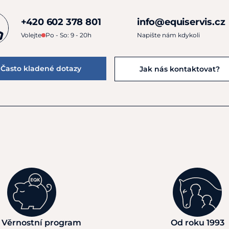
+420 602 378 801
info@equiservis.cz
Volejte
Po - So: 9 - 20h
Napište nám kdykoli
Často kladené dotazy
Jak nás kontaktovat?
 Věrnostní program
Od roku 1993