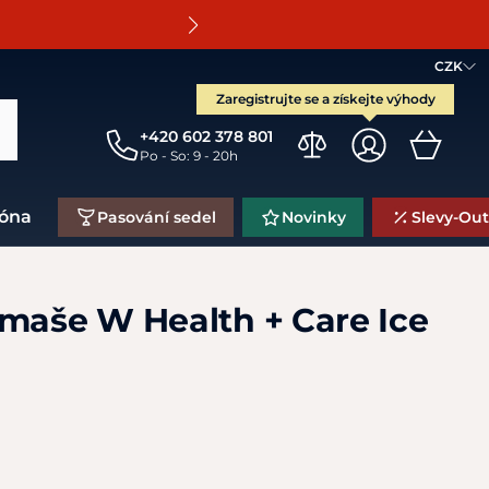
O
CZK
Zaregistrujte se a získejte výhody
+420 602 378 801
Po - So: 9 - 20h
zóna
Pasování sedel
Novinky
Slevy-Out
amaše W Health + Care Ice