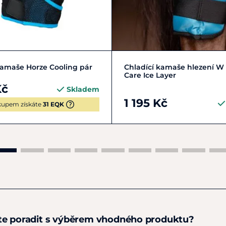
ExtraFull
Full
Pony
Zobrazit detail
kamaše Horze Cooling pár
Chladící kamaše hlezení W 
Care Ice Layer
Kč
Skladem
1 195 Kč
upem získáte
31 EQK
te poradit s výběrem vhodného produktu?