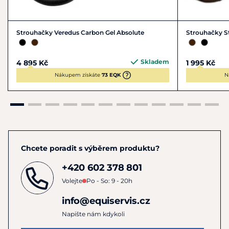
Proč zvolit právě eAirSHOCK?
Strouhačky Veredus Carbon Gel Absolute
Strouhačky S
3× vyšší ochrana proti nárazům díky technologii
eFluidGel
O 32 % lehčí než klasické modely
Skladem
4 895 Kč
1 995 Kč
Maximální prodyšnost a komfort
Nákupem získáte
73 EQK
N
Snadné zapínání na suchý zip
Stylový moderní vzhled a perfektní ergonomie
Dopřejte svému koni špičkovou péči a ochranu – vyberte
si strouhačky eAirSHOCK!
Chcete poradit s výběrem produktu?
+420 602 378 801
Volejte
Po - So: 9 - 20h
info@equiservis.cz
Napište nám kdykoli