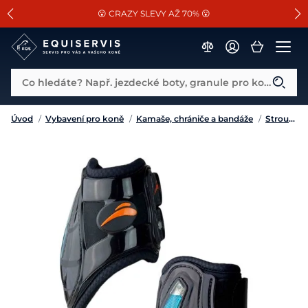
📐Pasování a doplňky k vybraným sedlům ZDARMA 🐴
SLEVA 13% na vše od Cassini!
😮 CRAZY SLEVY AŽ 70% 😮
Co hledáte? Např. jezdecké boty, granule pro koně...
Úvod
/
Vybavení pro koně
/
Kamaše, chrániče a bandáže
/
Strouhačky