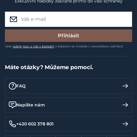
Exkluzivní nabídky zasílané přímo do vaší schránky
Přihlásit
Vaše
údaje jsou u nás v bezpečí
a kdykoliv se můžete z newsletteru odhlásit.
Máte otázky? Můžeme pomoci.
FAQ
Napište nám
+420 602 378 801