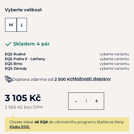
Vyberte velikost
M
L
Skladem 4 pár
EQS Rudná
vyberte variantu
EQS Praha 9 - Letňany
vyberte variantu
EQS Brno
vyberte variantu
EQS Závody
vyberte variantu
Možnosti dopravy
Doprava zdarma od
2 500 Kč
3 105 Kč
-
+
2 566 Kč bez DPH
Chcete získat
46 EQK
do věrnostního programu Staňte se členy
Klubu EQS.