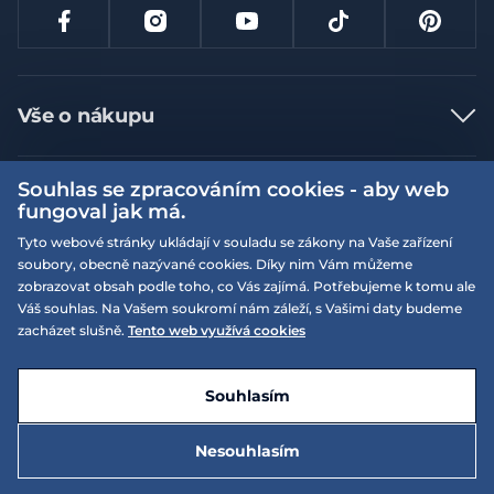
Vše o nákupu
Jak nakupovat
Souhlas se zpracováním cookies - aby web
Více informací
Nejčastější dotazy
fungoval jak má.
Doprava a platba
Obchodní podmínky
Tyto webové stránky ukládají v souladu se zákony na Vaše zařízení
soubory, obecně nazývané cookies. Díky nim Vám můžeme
Vrácení a výměna zboží
Naše prodejny
Podmínky EQS věrnostního klubu
zobrazovat obsah podle toho, co Vás zajímá. Potřebujeme k tomu ale
Reklamace
Váš souhlas. Na Vašem soukromí nám záleží, s Vašimi daty budeme
On-line katalogy
EQS Rudná
zacházet slušně.
Tento web využívá cookies
Velikostní tabulky
Nyní zavřeno ‧ otevřeno od 09:00, Pá
Kariéra
© 2026 EQUISERVIS spol. s r.o. - založeno 1993
E-shop vytvořila a technicky zajišťuje
SIMPLIA.cz
Nabízené značky
Kontakt
Souhlasím
Dotace
EQS Praha 9 - Letňany
Nyní zavřeno ‧ otevřeno od 09:00, Pá
Nesouhlasím
Zásady ochrany osobních údajů
3 105 Kč
Do košíku