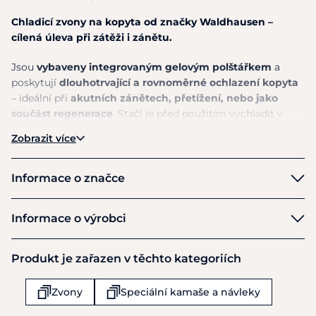
Chladicí zvony na kopyta od značky Waldhausen –
cílená úleva při zátěži i zánětu.
Jsou
vybaveny
integrovaným gelovým polštářkem
a
poskytují
dlouhotrvající a rovnoměrné ochlazení kopyta
– ideální při
akutních zánětech, přetížení, nebo jako
součást regenerace
. Stačí je před použitím vychladit v
lednici nebo krátce v mrazáku a poté pohodlně
Zobrazit více
nasadit. Zapínají se s pomocí
dvou pevných suchých zipů
,
dobře drží na svém místě a snadno se nasazují. Díky
integrovaným gelovým vložkám
není třeba nic vkládat
Informace o značce
ani měnit. Tento produkt je navržen pro
přímé ochlazení.
Waldhausen
Informace o výrobci
Přednosti:
Výrobce
Integrovaný gelový chladicí polštářek
– bez
Produkt je zařazen v těchto kategoriích
Waldhausen GmbH & Co KG
nutnosti výměny
Von Hunefeld Str 53
Dlouhodobé a rovnoměrné chlazení
přímo na
Zvony
Speciální kamaše a návleky
Koln-Ossendorf
kopytě
D-50829
Skvělá volba při
kopytních problémech a zánětech