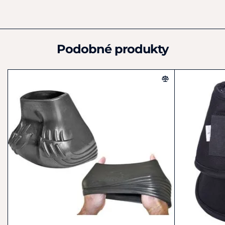
Německo
Jednoduché použití
– stačí vychladit, nasadit a
+49 (0) 221-58801-0
zapnout
info@waldhausen.com
Dva
pevné suché zipy
pro bezpečné upevnění
Prodává se jako pár
(2 kusy)
Podobné produkty
Bezpečnostní upozornění:
Neponechávejte příliš dlouho v mrazáku
– hrozí zmrznutí
gelu. Při poškození výrobku může uniknout tekutina, která
může
způsobit silné podráždění očí
(označení H319). V
takovém případě přerušte používání a kontaktujte výrobce.
Velikostní tabulka:
A (cm) – horní
B (cm) – spodní
C (cm) –
Velikost
obvod
obvod
výška
S
24
37
12
M
25
41,5
12,5