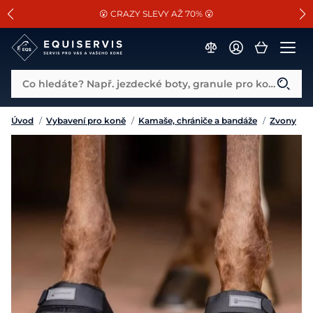
📐Pasování a doplňky k vybraným sedlům ZDARMA 🐴
SLEVA 13% na vše od Cassini!
😮 CRAZY SLEVY AŽ 70% 😮
Co hledáte? Např. jezdecké boty, granule pro koně...
Úvod
/
Vybavení pro koně
/
Kamaše, chrániče a bandáže
/
Zvony