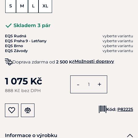
S
M
L
XL
Skladem 3 pár
EQS Rudná
vyberte variantu
EQS Praha 9 - Letňany
vyberte variantu
EQS Brno
vyberte variantu
EQS Závody
vyberte variantu
Možnosti dopravy
Doprava zdarma od
2 500 Kč
1 075 Kč
-
+
888 Kč bez DPH
Kód:
P82225
Informace o výrobku