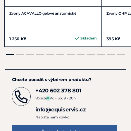
L
27,5
44
13
XL
30
48,5
13,5
Zvony ACAVALLO gelové anatomické
Zvony QHP zvl
Skladem
1 250 Kč
395 Kč
Chcete poradit s výběrem produktu?
+420 602 378 801
Volejte
Po - So: 9 - 20h
info@equiservis.cz
Napište nám kdykoli