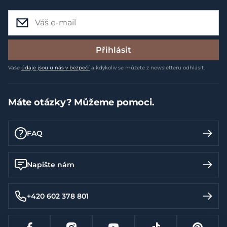
Přihlásit
Vaše
údaje jsou u nás v bezpečí
a kdykoliv se můžete z newsletteru odhlásit.
Máte otázky? Můžeme pomoci.
FAQ
Napište nám
+420 602 378 801