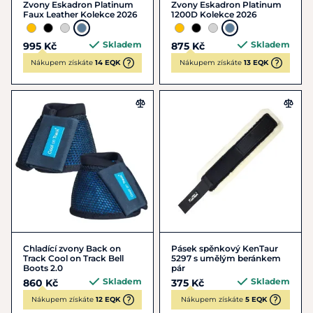
Zvony Eskadron Platinum
Zvony Eskadron Platinum
Faux Leather Kolekce 2026
1200D Kolekce 2026
Skladem
Skladem
995 Kč
875 Kč
Nákupem získáte
14 EQK
Nákupem získáte
13 EQK
Chladící zvony Back on
Pásek spěnkový KenTaur
Track Cool on Track Bell
5297 s umělým beránkem
Boots 2.0
pár
Skladem
Skladem
860 Kč
375 Kč
Nákupem získáte
12 EQK
Nákupem získáte
5 EQK