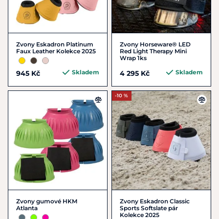
Zvony Eskadron Platinum
Zvony Horseware® LED
Faux Leather Kolekce 2025
Red Light Therapy Mini
Wrap 1ks
Skladem
Skladem
945 Kč
4 295 Kč
-10 %
Zvony gumové HKM
Zvony Eskadron Classic
Atlanta
Sports Softslate pár
Kolekce 2025