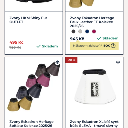
Zvony HKM Shiny Fur
Zvony Eskadron Heritage
OUTLET
Faux Leather FF Kolekce
2025/26
Skladem
945 Kč
495 Kč
Nákupem získáte
14 EQK
Skladem
750 Kč
-20 %
Zvony Eskadron Heritage
Zvony Eskadron XL bílé synt
Softlate Kolekce 2025/26
kůže SLEVA - tmavé skvrny