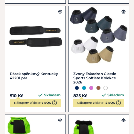
Pásek spěnkový Kentucky
Zvony Eskadron Classic
42201 pár
Sports Softlate Kolekce
2026
Skladem
Skladem
510 Kč
825 Kč
Nákupem získáte
7 EQK
Nákupem získáte
12 EQK