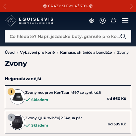
📐Pasování a doplňky k vybraným sedlům ZDARMA 🐴
SLEVA 13% na vše od Cassini!
😮 CRAZY SLEVY AŽ 70% 😮
Co hledáte? Např. jezdecké boty, granule pro koně...
Úvod
/
Vybavení pro koně
/
Kamaše, chrániče a bandáže
/
Zvony
Zvony
Nejprodávanější
Zvony neopren KenTaur 4197 se synt kůží
od 660 Kč
Skladem
Zvony QHP zvlhčující Aqua pár
od 395 Kč
Skladem