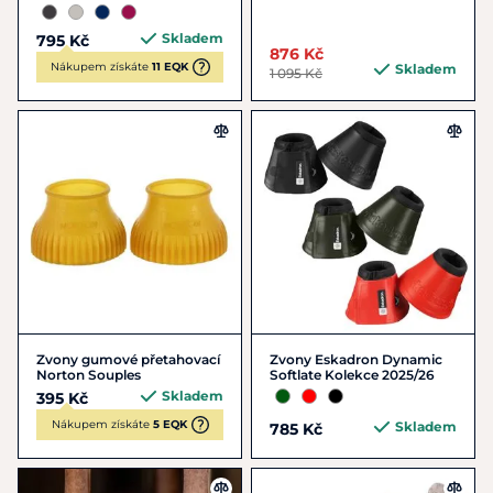
Skladem
795 Kč
876 Kč
Nákupem získáte
11 EQK
Skladem
1 095 Kč
Zvony gumové přetahovací
Zvony Eskadron Dynamic
Norton Souples
Softlate Kolekce 2025/26
Skladem
395 Kč
Nákupem získáte
5 EQK
Skladem
785 Kč