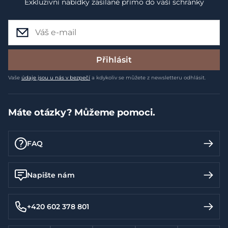
Exkluzivní nabídky zasílané přímo do vaší schránky
Přihlásit
Vaše
údaje jsou u nás v bezpečí
a kdykoliv se můžete z newsletteru odhlásit.
Máte otázky? Můžeme pomoci.
FAQ
Napište nám
+420 602 378 801