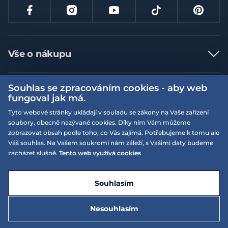
Vše o nákupu
Jak nakupovat
Souhlas se zpracováním cookies - aby web
Více informací
Nejčastější dotazy
fungoval jak má.
Doprava a platba
Obchodní podmínky
Tyto webové stránky ukládají v souladu se zákony na Vaše zařízení
soubory, obecně nazývané cookies. Díky nim Vám můžeme
Vrácení a výměna zboží
Naše prodejny
Podmínky EQS věrnostního klubu
zobrazovat obsah podle toho, co Vás zajímá. Potřebujeme k tomu ale
Reklamace
Váš souhlas. Na Vašem soukromí nám záleží, s Vašimi daty budeme
On-line katalogy
EQS Rudná
zacházet slušně.
Tento web využívá cookies
Velikostní tabulky
09:00 - 20:00
Kariéra
Nyní otevřeno
© 2026 EQUISERVIS spol. s r.o. - založeno 1993
E-shop vytvořila a technicky zajišťuje
SIMPLIA.cz
Nabízené značky
Kontakt
Souhlasím
Dotace
EQS Praha 9 - Letňany
09:00 - 20:00
Nyní otevřeno
Nesouhlasím
Zásady ochrany osobních údajů
Speciální nabídky
5