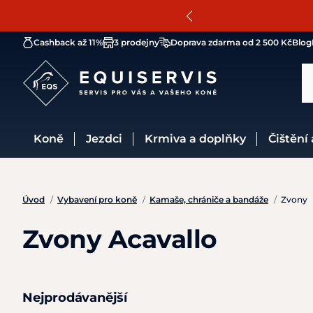
Cashback až 11%
3 prodejny
Doprava zdarma od 2 500 Kč
Blog
Koně
Jezdci
Krmiva a doplňky
Čištění
Úvod
/
Vybavení pro koně
/
Kamaše, chrániče a bandáže
/
Zvony
Zvony Acavallo
Nejprodávanější