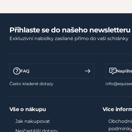
Přihlaste se do našeho newsletteru
Exkluzivní nabídky zasílané přímo do vaší schránky
FAQ
Napišt
Často kladené dotazy
info@equiser
Vše o nákupu
Více infor
Jak nakupovat
Obchodní
podmínk
Nejčastější dotazy