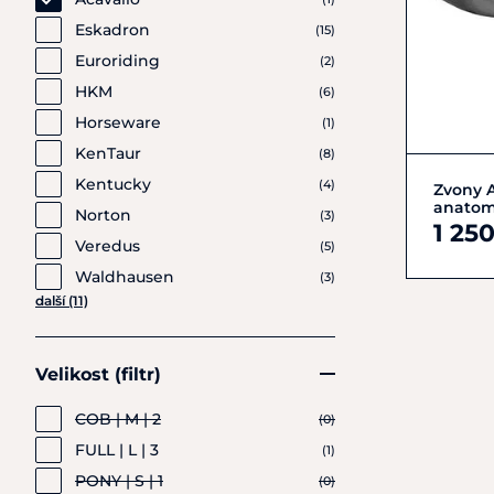
Eskadron
(15)
Euroriding
(2)
HKM
(6)
Horseware
(1)
KenTaur
(8)
Kentucky
(4)
Zvony 
anatom
Norton
(3)
1 25
Veredus
(5)
Waldhausen
(3)
další (11)
Velikost (filtr)
COB | M | 2
(0)
FULL | L | 3
(1)
PONY | S | 1
(0)