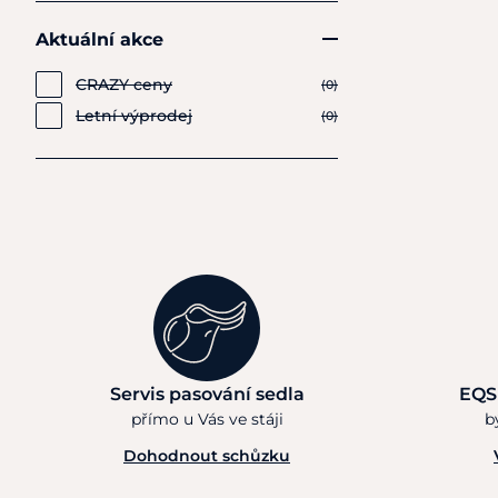
Aktuální akce
CRAZY ceny
(0)
Letní výprodej
(0)
Servis pasování sedla
EQS
přímo u Vás ve stáji
b
Dohodnout schůzku