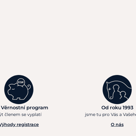
 Věrnostní program
Od roku 1993
ýt členem se vyplatí
jsme tu pro Vás a Vaše
Výhody registrace
O nás