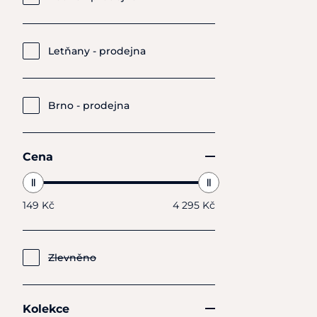
Letňany - prodejna
Brno - prodejna
Cena
149 Kč
4 295 Kč
Zlevněno
Kolekce