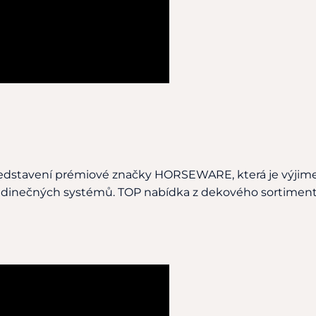
i představení prémiové značky HORSEWARE, která je výjim
 jedinečných systémů. TOP nabídka z dekového sortimen