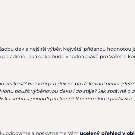
sobu dek a nejširší výběr. Největší přidanou hodnotou 
m poradíme, jaká deka bude vhodná právě pro Vašeho ko
u velikost? Bez kterých dek se při dekování neobejdete
Mohu použít výběhovou deku i do stáje? Jak správně o 
iska střihu a pohodlí pro koně? K čemu slouží podšívka
iálu odpovíme a poskytneme Vám
ucelený přehled v obl