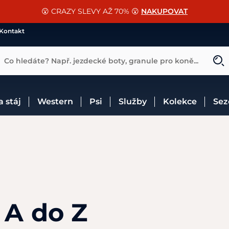
📐Pasování a doplňky k vybraným sedlům ZDARMA 🐴
SLEVA 13% na vše od Cassini!
😮 CRAZY SLEVY AŽ 70% 😮
NAKUPOVAT
CHCI SLEVU
VÍCE INF
Kontakt
Co hledáte? Např. jezdecké boty, granule pro koně...
 a stáj
Western
Psi
Služby
Kolekce
Se
 A do Z