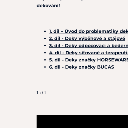
dekování!
1. díl – Úvod do problematiky de
2. díl - Deky výběhové a stájové
3. díl - Deky odpocovací a bedern
4. díl - Deky síťované a terapeut
5. díl - Deky značky HORSEWAR
6. díl - Deky značky BUCAS
1. díl