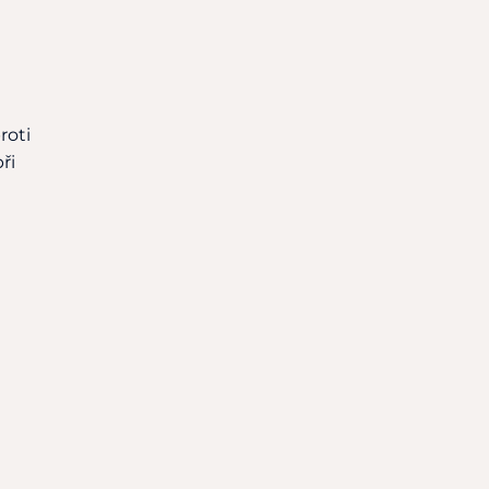
roti
ři