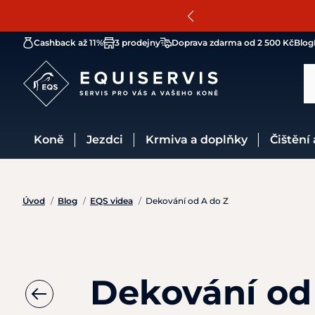
Cashback až 11%
3 prodejny
Doprava zdarma od 2 500 Kč
Blog
Koně
Jezdci
Krmiva a doplňky
Čištění
Úvod
/
Blog
/
EQS videa
/
Dekování od A do Z
Dekování od