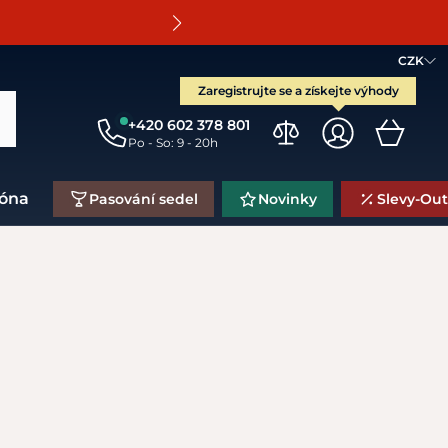
O
CZK
Zaregistrujte se a získejte výhody
+420 602 378 801
Po - So: 9 - 20h
zóna
Pasování sedel
Novinky
Slevy-Out