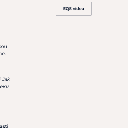
EQS videa
jsou
ně.
? Jak
deku
asti