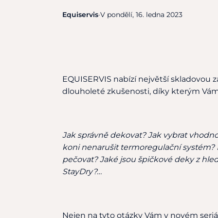
Equiservis
·
V pondělí, 16. ledna 2023
EQUISERVIS nabízí největší skladovou zá
dlouholeté zkušenosti, díky kterým Vá
Jak správně dekovat? Jak vybrat vhodno
koni nenarušit termoregulační systém? 
pečovat? Jaké jsou špičkové deky z hled
StayDry?…
Nejen na tyto otázky Vám v novém ser