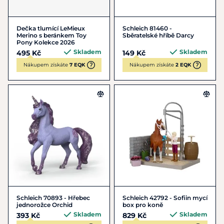
Dečka tlumící LeMieux
Schleich 81460 -
Merino s beránkem Toy
Sběratelské hříbě Darcy
Pony Kolekce 2026
Skladem
Skladem
495 Kč
149 Kč
Nákupem získáte
7 EQK
Nákupem získáte
2 EQK
Schleich 70893 - Hřebec
Schleich 42792 - Sofiin mycí
jednorožce Orchid
box pro koně
Skladem
Skladem
393 Kč
829 Kč