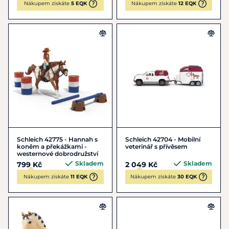
Nákupem získáte
5 EQK
Nákupem získáte
12 EQK
Schleich 42775 - Hannah s
Schleich 42704 - Mobilní
koněm a překážkami -
veterinář s přívěsem
westernové dobrodružství
Skladem
Skladem
799 Kč
2 049 Kč
Nákupem získáte
11 EQK
Nákupem získáte
30 EQK