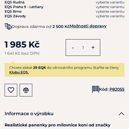
EQS Rudná
vyberte variantu
EQS Praha 9 - Letňany
vyberte variantu
EQS Brno
vyberte variantu
EQS Závody
vyberte variantu
Možnosti dopravy
Doprava zdarma od
2 500 Kč
1 985 Kč
-
+
1 641 Kč bez DPH
Chcete získat
29 EQK
do věrnostního programu Staňte se členy
Klubu EQS.
Kód:
P82055
Informace o výrobku
Realistické panenky pro milovnice koní od značky