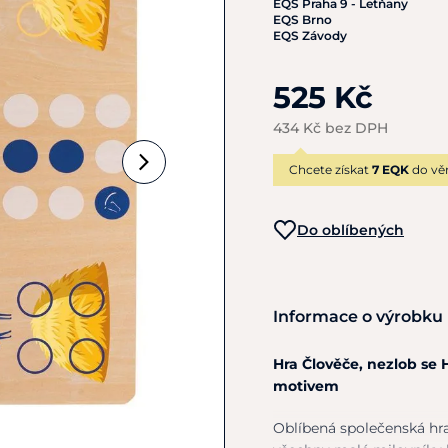
EQS Praha 9 - Letňany
EQS Brno
EQS Závody
525 Kč
434 Kč bez DPH
Chcete získat
7 EQK
do vě
Do oblíbených
Informace o výrobku
Hra Člověče, nezlob se 
motivem
Oblíbená společenská hr