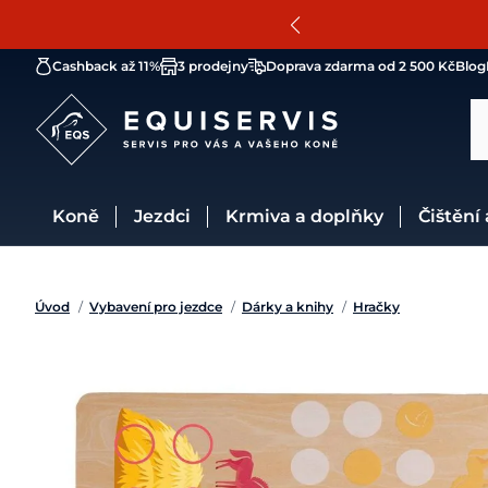
Cashback až 11%
3 prodejny
Doprava zdarma od 2 500 Kč
Blog
Koně
Jezdci
Krmiva a doplňky
Čištění
Úvod
/
Vybavení pro jezdce
/
Dárky a knihy
/
Hračky