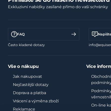
Exkluzivní nabídky zasílané přímo do vaší schránky
FAQ
Napišt
Často kladené dotazy
info@equiser
Vše o nákupu
Více infor
Jak nakupovat
Obchodní
podmínk
Nejčastější dotazy
Podmínk
Doprava a platba
věrnostní
Vrácení a výměna zboží
On-line k
Reklamace