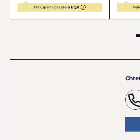
Nákupem získáte
6 EQK
Nák
Chte