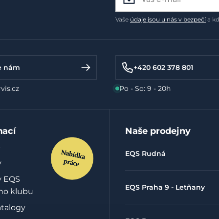
Vaše
údaje jsou u nás v bezpečí
a kd
e nám
+420 602 378 801
vis.cz
Po - So: 9 - 20h
mací
Naše prodejny
EQS Rudná
y
y EQS
EQS Praha 9 - Letňany
ho klubu
atalogy