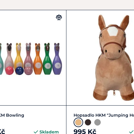
Do košíku
Zobrazit detail
KM Bowling
Hopsadlo HKM "Jumping Ho
Kč
995 Kč
Skladem