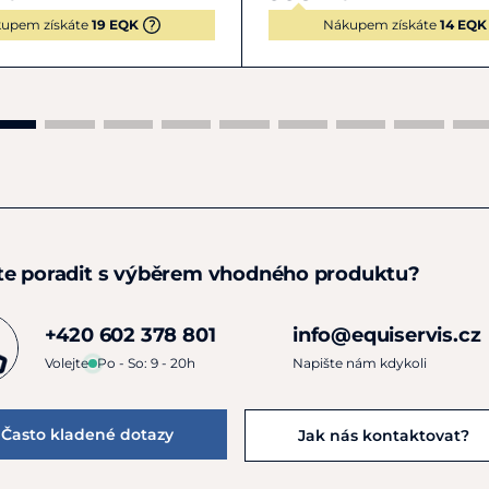
upem získáte
19 EQK
Nákupem získáte
14 EQK
te poradit s výběrem vhodného produktu?
+420 602 378 801
info@equiservis.cz
Volejte
Po - So: 9 - 20h
Napište nám kdykoli
Často kladené dotazy
Jak nás kontaktovat?