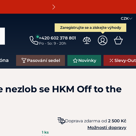
O
CZK
Zaregistrujte se a získejte výhody
+420 602 378 801
Po - So: 9 - 20h
zóna
Pasování sedel
Novinky
Slevy-Out
e nezlob se HKM Off to the
Doprava zdarma od
2 500 Kč
Možnosti dopravy
1 ks