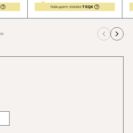
Nákupem získáte
7 EQK