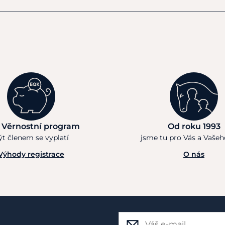
 Věrnostní program
Od roku 1993
ýt členem se vyplatí
jsme tu pro Vás a Vaše
Výhody registrace
O nás