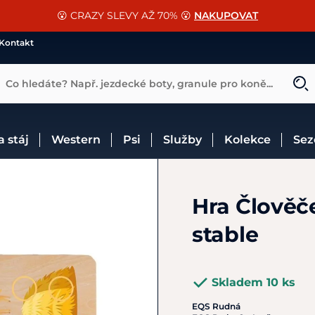
📐Pasování a doplňky k vybraným sedlům ZDARMA 🐴
SLEVA 13% na vše od Cassini!
😮 CRAZY SLEVY AŽ 70% 😮
NAKUPOVAT
CHCI SLEVU
VÍCE INF
Kontakt
Co hledáte? Např. jezdecké boty, granule pro koně...
 a stáj
Western
Psi
Služby
Kolekce
Se
Hra Člověč
stable
Skladem 10 ks
EQS Rudná