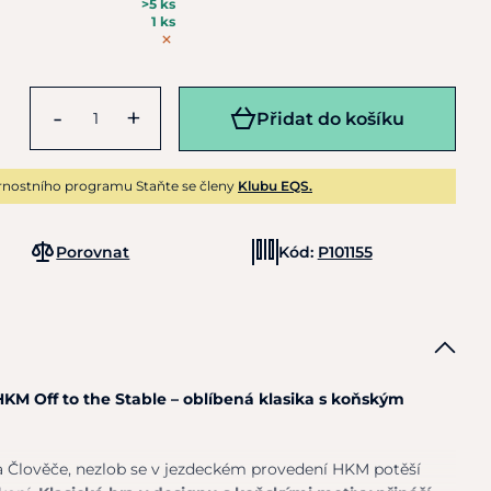
>5 ks
1 ks
-
+
Přidat do košíku
rnostního programu Staňte se členy
Klubu EQS.
Porovnat
Kód:
P101155
HKM Off to the Stable – oblíbená klasika s koňským
a Člověče, nezlob se v jezdeckém provedení HKM potěší