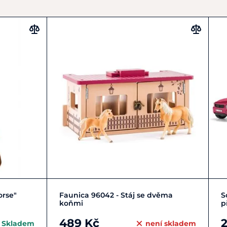
Do košíku
rse"
Faunica 96042 - Stáj se dvěma
S
koňmi
p
489 Kč
2
Skladem
není skladem