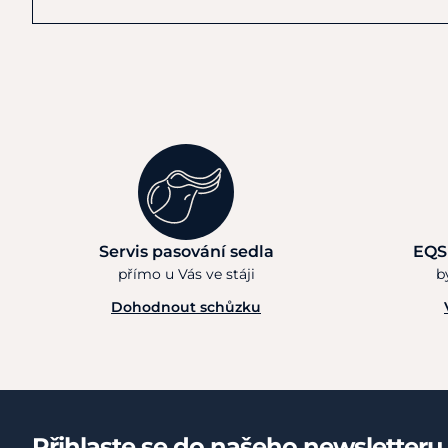
Servis pasování sedla
EQS
přímo u Vás ve stáji
b
Dohodnout schůzku
Přihlaste se do našeho newsletteru