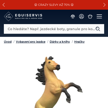
📐Pasování a doplňky k vybraným sedlům ZDARMA 🐴
SLEVA 13% na vše od Cassini!
😮 CRAZY SLEVY AŽ 70% 😮
Co hledáte? Např. jezdecké boty, granule pro koně...
Úvod
/
Vybavení pro jezdce
/
Dárky a knihy
/
Hračky