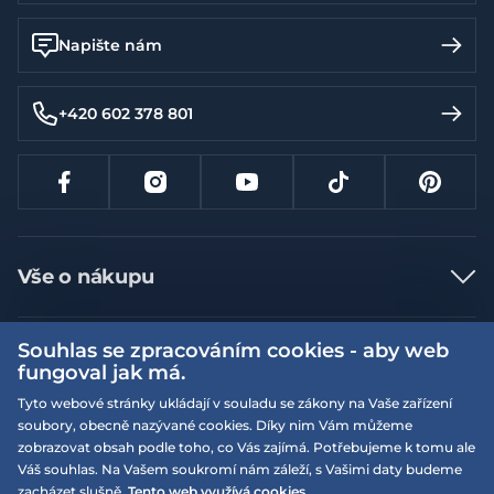
Napište nám
+420 602 378 801
Vše o nákupu
Jak nakupovat
Souhlas se zpracováním cookies - aby web
Více informací
Nejčastější dotazy
fungoval jak má.
Doprava a platba
Obchodní podmínky
Tyto webové stránky ukládají v souladu se zákony na Vaše zařízení
soubory, obecně nazývané cookies. Díky nim Vám můžeme
Vrácení a výměna zboží
Naše prodejny
Podmínky EQS věrnostního klubu
zobrazovat obsah podle toho, co Vás zajímá. Potřebujeme k tomu ale
Reklamace
Váš souhlas. Na Vašem soukromí nám záleží, s Vašimi daty budeme
On-line katalogy
EQS Rudná
zacházet slušně.
Tento web využívá cookies