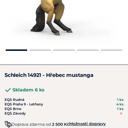
Schleich 14921 - Hřebec mustanga
Skladem 6 ks
EQS Rudná
1 ks
EQS Praha 9 - Letňany
4 ks
EQS Brno
1 ks
EQS Závody
Možnosti dopravy
Doprava zdarma od
2 500 Kč