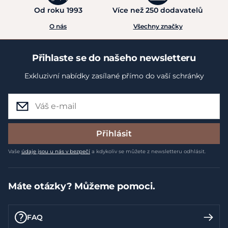
Od roku 1993
Více než 250 dodavatelů
O nás
Všechny značky
Přihlaste se do našeho newsletteru
Exkluzivní nabídky zasílané přímo do vaší schránky
Přihlásit
Vaše
údaje jsou u nás v bezpečí
a kdykoliv se můžete z newsletteru odhlásit.
Máte otázky? Můžeme pomoci.
FAQ