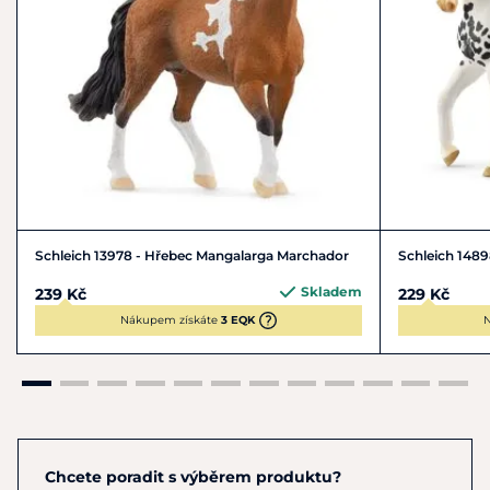
Schleich 13978 - Hřebec Mangalarga Marchador
Schleich 1489
Skladem
239 Kč
229 Kč
Nákupem získáte
3 EQK
N
Chcete poradit s výběrem produktu?