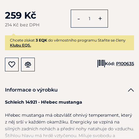
259 Kč
-
+
214 Kč bez DPH
Chcete získat
3 EQK
do věrnostního programu Staňte se členy
Klubu EQS.
Kód:
P100635
Informace o výrobku
Schleich 14921 - Hřebec mustanga
Hřebec mustanga má obzvlášť ohnivý temperament, který
z něj srší v každém okamžiku. Energicky se vzpíná na
silných zadních nohách a přední nohy natahuje do vzduchu.
Štíhlou hlavu má hrdě vztyčenou. Miluje svobodu a