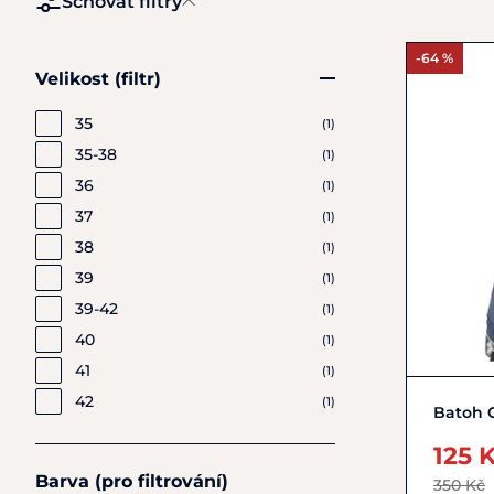
Schovat filtry
-64 %
Velikost (filtr)
35
(1)
35-38
(1)
36
(1)
37
(1)
38
(1)
39
(1)
39-42
(1)
40
(1)
41
(1)
42
(1)
Batoh C