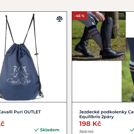
-45 %
Zobrazit detail
35
36
37
38
avalli Puri OUTLET
Jezdecké podkolenky Cav
Equilibrio 2páry