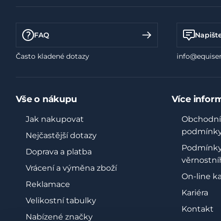
Exkluzivní nabídky zasílané přímo do vaší schránky
FAQ
Napišt
Často kladené dotazy
info@equiser
Vše o nákupu
Více infor
Jak nakupovat
Obchodní
podmínk
Nejčastější dotazy
Podmínk
Doprava a platba
věrnostní
Vrácení a výměna zboží
On-line k
Reklamace
Kariéra