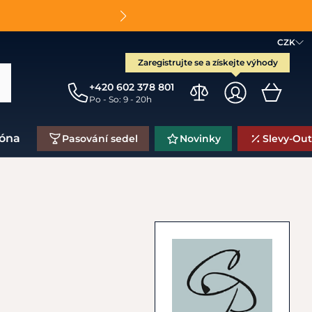
O
CZK
Zaregistrujte se a získejte výhody
+420 602 378 801
Po - So: 9 - 20h
zóna
Pasování sedel
Novinky
Slevy-Out