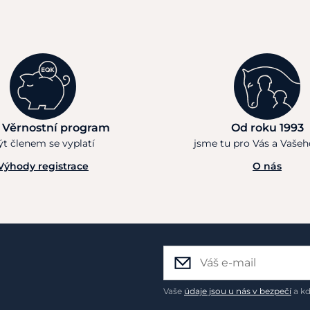
 Věrnostní program
Od roku 1993
ýt členem se vyplatí
jsme tu pro Vás a Vaše
Výhody registrace
O nás