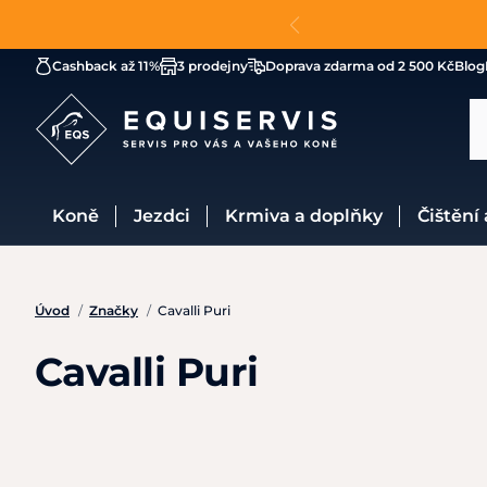
Cashback až 11%
3 prodejny
Doprava zdarma od 2 500 Kč
Blog
Koně
Jezdci
Krmiva a doplňky
Čištění
Úvod
/
Značky
/
Cavalli Puri
Cavalli Puri