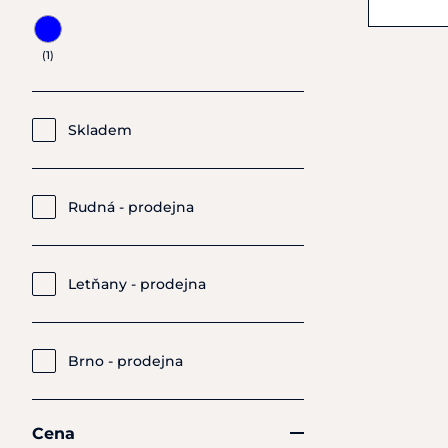
125 
Barva (pro filtrování)
350 Kč
(1)
Skladem
Rudná - prodejna
Letňany - prodejna
Brno - prodejna