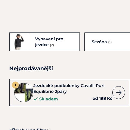
Vybavení pro
Sezóna
(1)
jezdce
(2)
Nejprodávanější
Jezdecké podkolenky Cavalli Puri
Equilibrio 2páry
od 198 Kč
Skladem