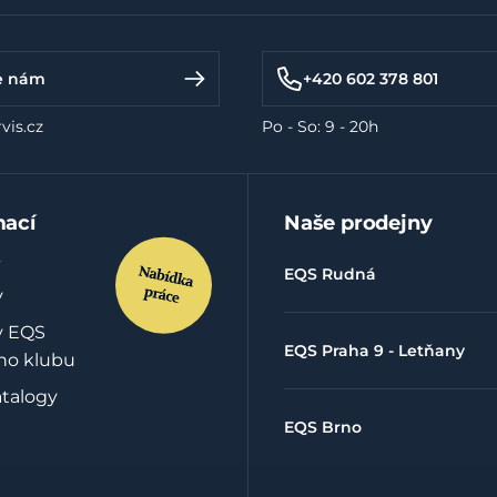
Vaše
údaje jsou u nás v bezpečí
a kd
e nám
+420 602 378 801
vis.cz
Po - So: 9 - 20h
mací
Naše prodejny
EQS Rudná
y
y EQS
EQS Praha 9 - Letňany
ho klubu
atalogy
EQS Brno