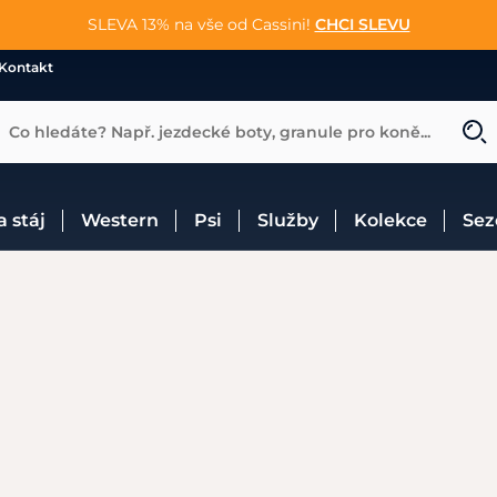
📐Pasování a doplňky k vybraným sedlům ZDARMA 🐴
SLEVA 13% na vše od Cassini!
😮 CRAZY SLEVY AŽ 70% 😮
NAKUPOVAT
CHCI SLEVU
VÍCE INF
Kontakt
Co hledáte? Např. jezdecké boty, granule pro koně...
 a stáj
Western
Psi
Služby
Kolekce
Se