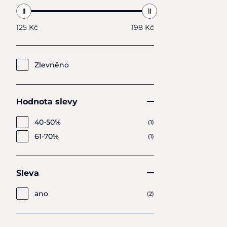
Cena
125 Kč
198 Kč
Zlevněno
Hodnota slevy
40-50%
(1)
61-70%
(1)
Sleva
ano
(2)