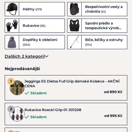
Bezpečnostní vesty a
Helmy
(219)
chrániče
(51)
Spodní prádlo a
Rukavice
(95)
terapeutické výrobky
(42)
Doplňky k oblečení
Biče, bičíky a ostruhy
(264)
(154)
Dalších 2 kategorií
Nejprodávanější
Jeggings ES Dietse Full Grip dámské Kolekce - AKČNÍ
CENA
od 890 Kč
Skladem
Rukavice Roeckl Grip 01-301208
od 995 Kč
Skladem