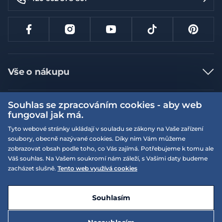
Vše o nákupu
Jak nakupovat
Souhlas se zpracováním cookies - aby web
Více informací
Nejčastější dotazy
fungoval jak má.
Doprava a platba
Obchodní podmínky
Tyto webové stránky ukládají v souladu se zákony na Vaše zařízení
soubory, obecně nazývané cookies. Díky nim Vám můžeme
Vrácení a výměna zboží
Naše prodejny
Podmínky EQS věrnostního klubu
zobrazovat obsah podle toho, co Vás zajímá. Potřebujeme k tomu ale
Reklamace
Váš souhlas. Na Vašem soukromí nám záleží, s Vašimi daty budeme
On-line katalogy
EQS Rudná
zacházet slušně.
Tento web využívá cookies
Velikostní tabulky
09:00 - 20:00
Kariéra
Nyní otevřeno
© 2026 EQUISERVIS spol. s r.o. - založeno 1993
E-shop vytvořila a technicky zajišťuje
SIMPLIA.cz
Nabízené značky
Kontakt
Souhlasím
Dotace
EQS Praha 9 - Letňany
09:00 - 20:00
Nyní otevřeno