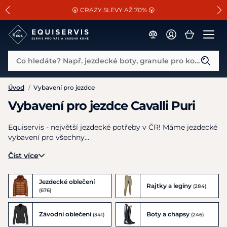
📐Pasování a doplňky k vybraným sedlům ZDARMA 🐴
SLEVA 13% na vše od Cassini!
😮 CRAZY SLEVY AŽ 70% 😮
Co hledáte? Např. jezdecké boty, granule pro koně...
Úvod
/
Vybavení pro jezdce
Vybavení pro jezdce Cavalli Puri
Equiservis - největší jezdecké potřeby v ČR! Máme jezdecké
vybavení pro všechny…
Číst více
Jezdecké oblečení
Rajtky a legíny
(284)
(676)
Závodní oblečení
Boty a chapsy
(341)
(246)