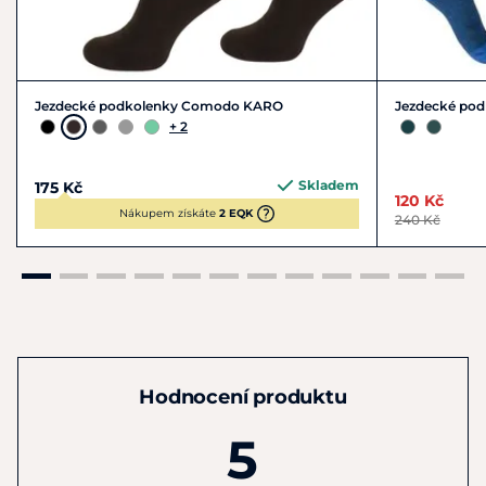
Jezdecké podkolenky Comodo KARO
Jezdecké po
+ 2
Skladem
175 Kč
120 Kč
Nákupem získáte
2 EQK
240 Kč
Hodnocení produktu
5