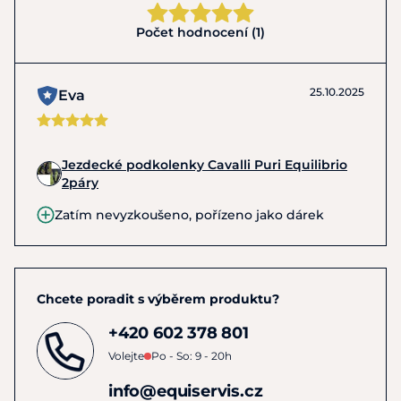
Počet hodnocení (1)
25.10.2025
Eva
Jezdecké podkolenky Cavalli Puri Equilibrio
2páry
Zatím nevyzkoušeno, pořízeno jako dárek
Chcete poradit s výběrem produktu?
+420 602 378 801
Volejte
Po - So: 9 - 20h
info@equiservis.cz