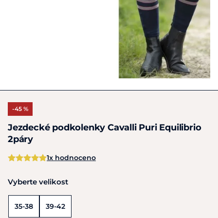
-45 %
Jezdecké podkolenky Cavalli Puri Equilibrio
2páry
1x hodnoceno
Vyberte velikost
35-38
39-42