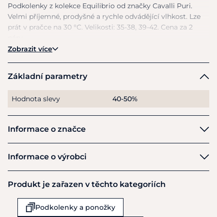
Podkolenky
z
kolekce Equilibrio
od
značky Cavalli Puri.
Velmi příjemné, prodyšné
a
rychle odvádějící vlhkost. Lze
prát
v
pračce
na
30 °C. Velikosti: 35-38, 39-42. Cena
za
2
páry.
Zobrazit více
Základní parametry
Hodnota slevy
40-50%
Informace o značce
Cavalli Puri
Informace o výrobci
Výrobce
Produkt je zařazen v těchto kategoriích
HKM Sports Equipment GmbH
Veldenhauser Str 240
Podkolenky a ponožky
Neuenhaus