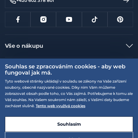
+420 602 378 801
Vše o nákupu
Jak nakupovat
Souhlas se zpracováním cookies - aby web
Více informací
Nejčastější dotazy
fungoval jak má.
Doprava a platba
Obchodní podmínky
Tyto webové stránky ukládají v souladu se zákony na Vaše zařízení
soubory, obecně nazývané cookies. Díky nim Vám můžeme
Vrácení a výměna zboží
Naše prodejny
Podmínky EQS věrnostního klubu
zobrazovat obsah podle toho, co Vás zajímá. Potřebujeme k tomu ale
Reklamace
Váš souhlas. Na Vašem soukromí nám záleží, s Vašimi daty budeme
On-line katalogy
EQS Rudná
zacházet slušně.
Tento web využívá cookies
Velikostní tabulky
Nyní zavřeno ‧ otevřeno od 09:00, Pá
Kariéra
© 2026 EQUISERVIS spol. s r.o. - založeno 1993
E-shop vytvořila a technicky zajišťuje
SIMPLIA.cz
Nabízené značky
Kontakt
Souhlasím
Dotace
EQS Praha 9 - Letňany