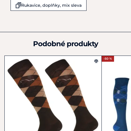
D49828
Rukavice, doplňky, mix sleva
Německo
+49 4959 4198980
shop@hkm-sports.com
Podobné produkty
-50 %