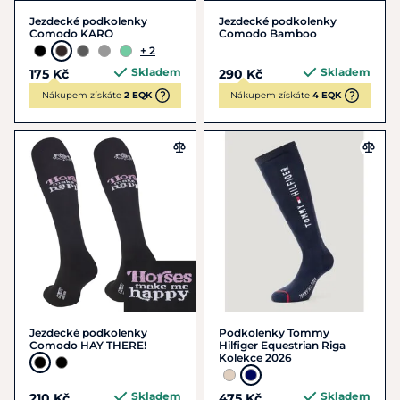
Jezdecké podkolenky
Jezdecké podkolenky
Comodo KARO
Comodo Bamboo
+ 2
Skladem
Skladem
175 Kč
290 Kč
Nákupem získáte
2 EQK
Nákupem získáte
4 EQK
Jezdecké podkolenky
Podkolenky Tommy
Comodo HAY THERE!
Hilfiger Equestrian Riga
Kolekce 2026
Skladem
Skladem
210 Kč
475 Kč