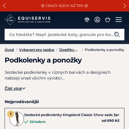
📐Pasování a doplňky k vybraným sedlům ZDARMA 🐴
SLEVA 13% na vše od Cassini!
😮 CRAZY SLEVY AŽ 70% 😮
Co hledáte? Např. jezdecké boty, granule pro koně...
Úvod
/
Vybavení pro jezdce
/
Doplňky k oblečení
/
Podkolenky a ponožky
Podkolenky a ponožky
Jezdecké podkolenky v různých barvách a designech
nabízejí snad všichni výrobci…
Číst více
Nejprodávanější
Jezdecké podkolenky Kingsland Classic Show sada 3pr
od 690 Kč
Skladem