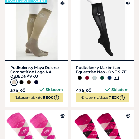
POUZE OSOBNÍ ODBĚR
Podkolenky Maya Delorez
Podkolenky Maximilian
Competition Logo NA
Equestrian Neo - ONE SIZE
OBJEDNÁVKU
+ 1
Skladem
Skladem
375 Kč
475 Kč
Nákupem získáte
5 EQK
Nákupem získáte
7 EQK