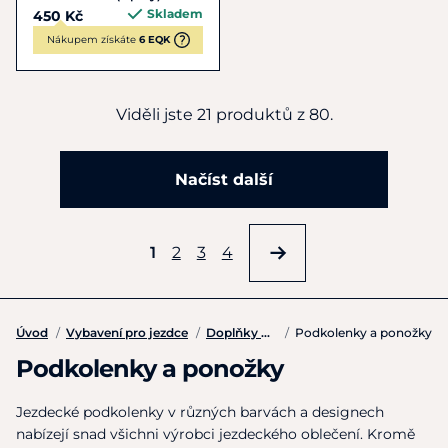
Skladem
450 Kč
Nákupem získáte
6 EQK
Viděli jste 21 produktů z 80.
Načíst další
1
2
3
4
Úvod
/
Vybavení pro jezdce
/
Doplňky k oblečení
/
Podkolenky a ponožky
Podkolenky a ponožky
Jezdecké podkolenky v různých barvách a designech
nabízejí snad všichni výrobci jezdeckého oblečení. Kromě