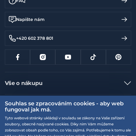
FAQ
Napište nám
+420 602 378 801
Vše o nákupu
Jak nakupovat
Souhlas se zpracováním cookies - aby web
Více informací
Nejčastější dotazy
fungoval jak má.
Doprava a platba
Obchodní podmínky
Tyto webové stránky ukládají v souladu se zákony na Vaše zařízení
soubory, obecně nazývané cookies. Díky nim Vám můžeme
Vrácení a výměna zboží
Naše prodejny
Podmínky EQS věrnostního klubu
zobrazovat obsah podle toho, co Vás zajímá. Potřebujeme k tomu ale
Reklamace