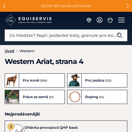
📐Pasování a doplňky k vybraným sedlům ZDARMA 🐴
SLEVA 13% na vše od Cassini!
😮 CRAZY SLEVY AŽ 70% 😮
Co hledáte? Např. jezdecké boty, granule pro koně...
Úvod
/
Western
Western Ariat, strana 4
Pro koně
Pro jezdce
(188)
(122)
Práce ze země
Roping
(21)
(14)
Nejprodávanější
Ohlávka provazová QHP basic