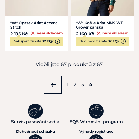
*W* Opasek Ariat Accent
*W* Košile Ariat MNS WF
Stitch
Grover pánská
není skladem
není skladem
2 195 Kč
2 160 Kč
Nákupem získáte
32 EQK
Nákupem získáte
32 EQK
Viděli jste 67 produktů z 67.
1
2
3
4
Servis pasování sedla
EQS Věrnostní program
Dohodnout schůzku
Výhody registrace