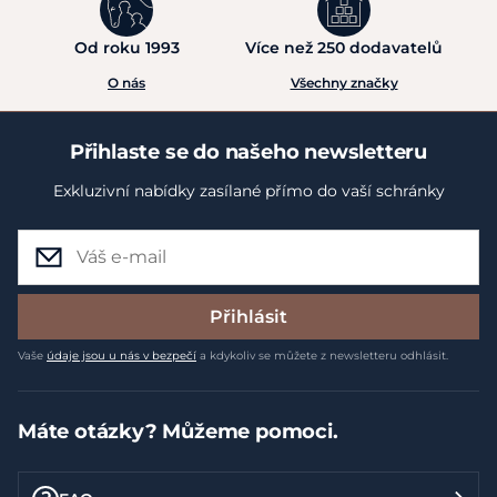
Od roku 1993
Více než 250 dodavatelů
O nás
Všechny značky
Přihlaste se do našeho newsletteru
Exkluzivní nabídky zasílané přímo do vaší schránky
Přihlásit
Vaše
údaje jsou u nás v bezpečí
a kdykoliv se můžete z newsletteru odhlásit.
Máte otázky? Můžeme pomoci.