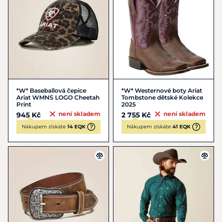
*W* Baseballová čepice
*W* Westernové boty Ariat
Ariat WMNS LOGO Cheetah
Tombstone dětské Kolekce
Print
2025
není skladem
není skladem
945 Kč
2 755 Kč
Nákupem získáte
14 EQK
Nákupem získáte
41 EQK