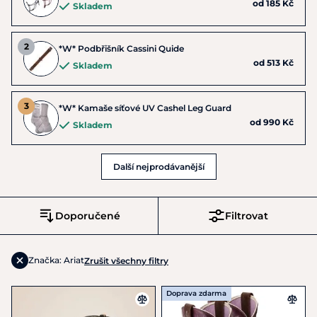
od 185 Kč
Skladem
*W* Podbřišník Cassini Quide
od 513 Kč
Skladem
*W* Kamaše síťové UV Cashel Leg Guard
od 990 Kč
Skladem
Další nejprodávanější
Doporučené
Filtrovat
Značka: Ariat
Zrušit všechny filtry
Doprava zdarma