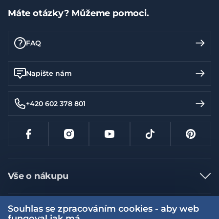
Máte otázky? Můžeme pomoci.
FAQ
Napište nám
+420 602 378 801
Vše o nákupu
Jak nakupovat
Souhlas se zpracováním cookies - aby web
Více informací
Nejčastější dotazy
fungoval jak má.