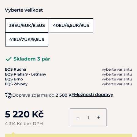
Vyberte velikost
39EU/6UK/8,5US
40EU/6,5UK/9US
41EU/7UK/9,5US
Skladem 3 pár
EQS Rudná
vyberte variantu
EQS Praha 9 - Letňany
vyberte variantu
EQS Brno
vyberte variantu
EQS Závody
vyberte variantu
Možnosti dopravy
Doprava zdarma od
2 500 Kč
5 220 Kč
-
+
4 314 Kč bez DPH