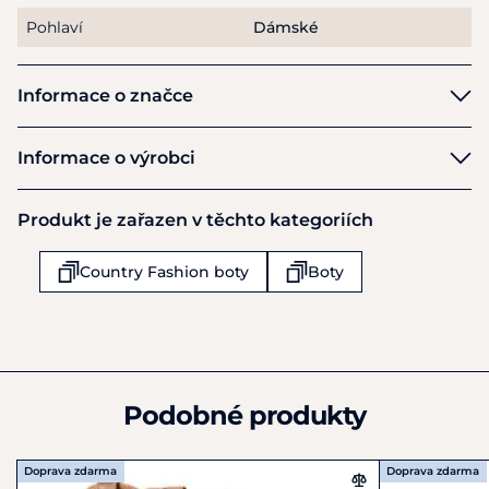
Pohlaví
Dámské
Informace o značce
Ariat
Informace o výrobci
Vynikající každodenní podpora a pohodlí: Základní
Výrobce
technologie Ariat®, Four Layer Rebound (4LR™)
, tlumí a
Produkt je zařazen v těchto kategoriích
ARIAT EU B.V.
stabilizuje chodidlo pro celodenní výkon. Čtyřvrstvá stélka
Muiderstraat 1
poskytuje vynikající komfort.
Country Fashion boty
Boty
Amsterdam
1011 PZ
Nizozemsko
Disponují vyjímatelnou All day cushion vložkou.
+44 (0) 1367 242818
info.ae@ariat.com
Podobné produkty
Doprava zdarma
Doprava zdarma