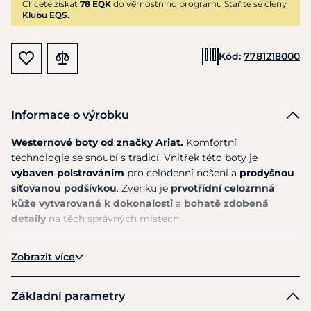
Chcete získat
78 EQK
do věrnostního programu Staňte se členy
Klubu EQS.
Kód:
7781218000
Informace o výrobku
Westernové boty od značky Ariat.
Komfortní
technologie
se
snoubí
s
tradicí. Vnitřek této boty
je
vybaven polstrováním
pro celodenní nošení
a
prodyšnou
síťovanou podšívkou
. Zvenku
je
prvotřídní celozrnná
kůže vytvarovaná
k
dokonalosti
a
bohatě zdobená
detaily
na
těch správných místech.
Technologie 4LR™ pro podporu a odpružení.
Zobrazit více
Základní parametry