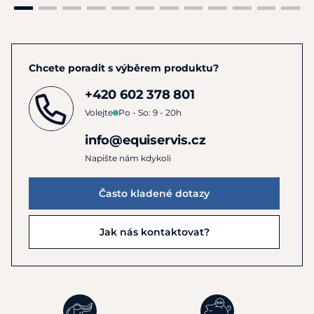
Materiál:
Kůže, látková podšívka
Chcete poradit s výběrem produktu?
Pokyny k péči:
+420 602 378 801
Příprava: Připravte si vlhký hadřík, měkký kartáč,
Volejte
Po - So: 9 - 20h
suchý hadřík, kondicionér na kůži a leštidlo na kůži,
info@equiservis.cz
abyste mohli začít.
Napište nám kdykoli
Vyčistěte boty: Použijte vlhký hadřík k odstranění
nečistot a bláta ze spodní části boty. K odstranění
Často kladené dotazy
oděrek použijte měkký kartáč. Dobře poslouží i
suchá guma / guma na bílé tabule! Pro odolnou
Jak nás kontaktovat?
špínu a bláto můžete použít starý zubní kartáček k
uvolnění a odstranění těchto částic.
Vysušte boty: Ujistěte se, že jsou boty zcela suché.
Pokud jsou vaše boty mokré, vyjměte vložku a
pomocí papírového ručníku boty důkladně osušte