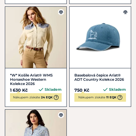
*W* Košile Ariat® WMS
Basebalová čepice Ariat®
Horseshoe Western
ADT Country Kolekce 2026
Kolekce 2026
Skladem
Skladem
1 630 Kč
750 Kč
Nákupem získáte
24 EQK
Nákupem získáte
11 EQK