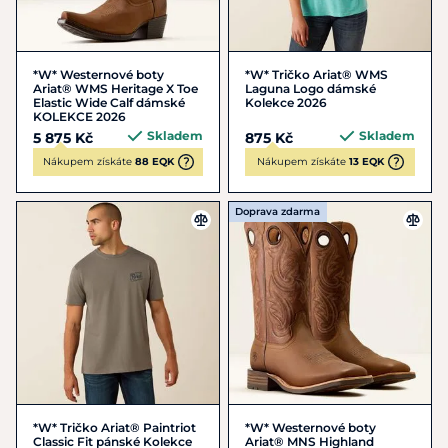
*W* Westernové boty
*W* Tričko Ariat® WMS
Ariat® WMS Heritage X Toe
Laguna Logo dámské
Elastic Wide Calf dámské
Kolekce 2026
KOLEKCE 2026
Skladem
Skladem
5 875 Kč
875 Kč
Nákupem získáte
88 EQK
Nákupem získáte
13 EQK
Doprava zdarma
*W* Tričko Ariat® Paintriot
*W* Westernové boty
Classic Fit pánské Kolekce
Ariat® MNS Highland