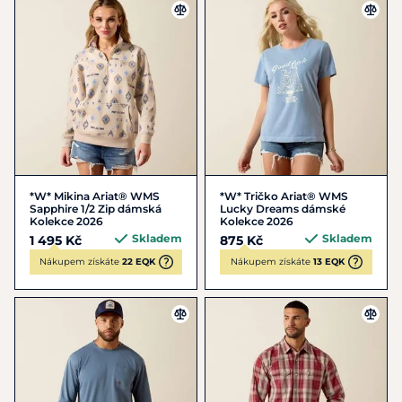
*W* Mikina Ariat® WMS
*W* Tričko Ariat® WMS
Sapphire 1/2 Zip dámská
Lucky Dreams dámské
Kolekce 2026
Kolekce 2026
Skladem
Skladem
1 495 Kč
875 Kč
Nákupem získáte
22 EQK
Nákupem získáte
13 EQK