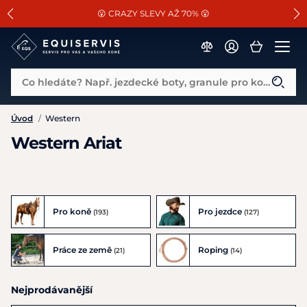
📐Pasování a doplňky k vybraným sedlům ZDARMA 🐴
SLEVA 13% na vše od Cassini!
😮 CRAZY SLEVY AŽ 70% 😮
Co hledáte? Např. jezdecké boty, granule pro koně...
Úvod
/
Western
Western Ariat
Pro koně
Pro jezdce
(193)
(127)
Práce ze země
Roping
(21)
(14)
Nejprodávanější