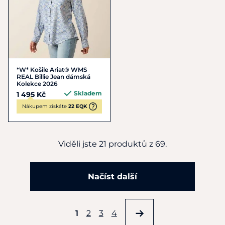
*W* Košile Ariat® WMS
REAL Billie Jean dámská
Kolekce 2026
Skladem
1 495 Kč
Nákupem získáte
22 EQK
Viděli jste 21 produktů z 69.
Načíst další
1
2
3
4