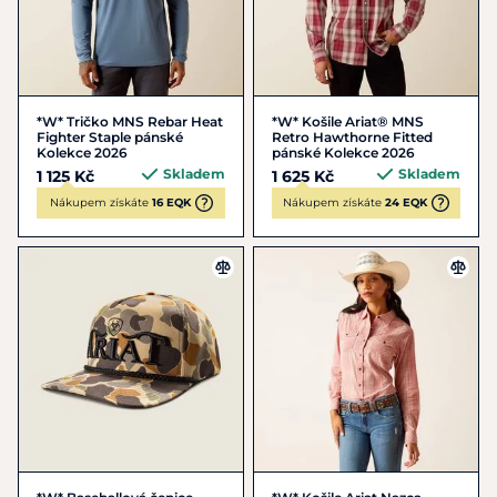
*W* Tričko MNS Rebar Heat
*W* Košile Ariat® MNS
Fighter Staple pánské
Retro Hawthorne Fitted
Kolekce 2026
pánské Kolekce 2026
Skladem
Skladem
1 125 Kč
1 625 Kč
Nákupem získáte
16 EQK
Nákupem získáte
24 EQK