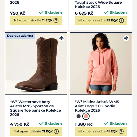
2026
Toughstock Wide Square
Kolekce 2026
Skladem
Skladem
750 Kč
6 625 Kč
Nákupem získáte
11 EQK
Nákupem získáte
99 EQK
Doprava zdarma
*W* Westernové boty
*W* Mikina Ariat® WMS
Ariat® MNS Sport Wide
Ariat Logo 2.0 Hoodie
Square Toe pánské Kolekce
Kolekce 2026
2026
Skladem
Skladem
4 750 Kč
1 380 Kč
Nákupem získáte
71 EQK
Nákupem získáte
41 EQK