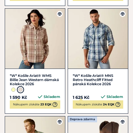
*W* Košile Ariat® WMS
*W* Košile Ariat® MNS
Billie Jean Western dámská
Retro Heathcliff Fitted
Kolekce 2026
pánská Kolekce 2026
Skladem
Skladem
1 590 Kč
1 625 Kč
Nákupem získáte
23 EQK
Nákupem získáte
24 EQK
Doprava zdarma