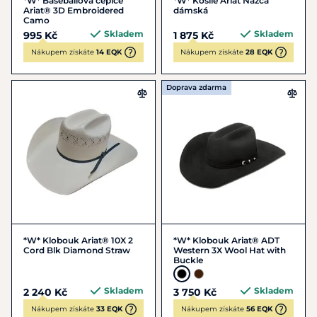
*W* Baseballová čepice
*W* Košile Ariat Nazca
Ariat® 3D Embroidered
dámská
Camo
Skladem
Skladem
995 Kč
1 875 Kč
Nákupem získáte
14 EQK
Nákupem získáte
28 EQK
Doprava zdarma
*W* Klobouk Ariat® 10X 2
*W* Klobouk Ariat® ADT
Cord Blk Diamond Straw
Western 3X Wool Hat with
Buckle
Skladem
Skladem
2 240 Kč
3 750 Kč
Nákupem získáte
33 EQK
Nákupem získáte
56 EQK