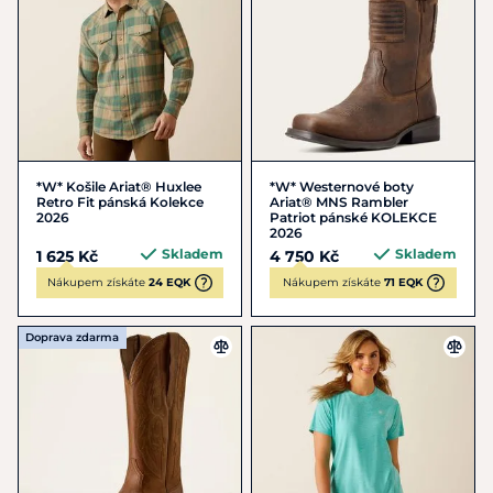
*W* Košile Ariat® Huxlee
*W* Westernové boty
Retro Fit pánská Kolekce
Ariat® MNS Rambler
2026
Patriot pánské KOLEKCE
2026
Skladem
Skladem
1 625 Kč
4 750 Kč
Nákupem získáte
24 EQK
Nákupem získáte
71 EQK
Doprava zdarma