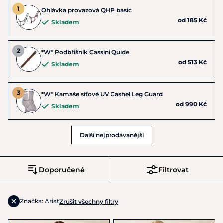
Ohlávka provazová QHP basic
od 185 Kč
Skladem
*W* Podbřišník Cassini Quide
od 513 Kč
Skladem
*W* Kamaše síťové UV Cashel Leg Guard
od 990 Kč
Skladem
Další nejprodávanější
Doporučené
Filtrovat
Značka: Ariat
Zrušit všechny filtry