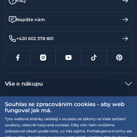
FAQ
Napište nám
+420 602 378 801
Vše o nákupu
Jak nakupovat
Souhlas se zpracováním cookies - aby web
Více informací
Nejčastější dotazy
fungoval jak má.
Doprava a platba
Obchodní podmínky
Tyto webové stránky ukládají v souladu se zákony na Vaše zařízení
soubory, obecně nazývané cookies. Díky nim Vám můžeme
Vrácení a výměna zboží
Naše prodejny
Podmínky EQS věrnostního klubu
zobrazovat obsah podle toho, co Vás zajímá. Potřebujeme k tomu ale
Reklamace