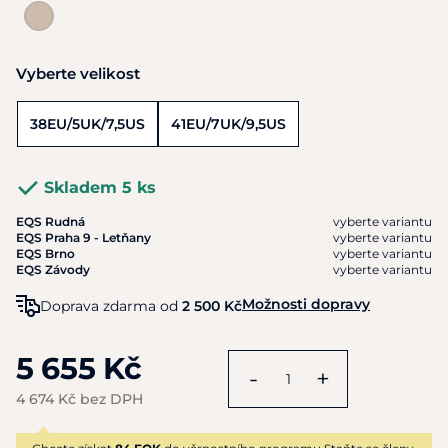
Vyberte velikost
38EU/5UK/7,5US
41EU/7UK/9,5US
Skladem 5 ks
EQS Rudná
vyberte variantu
EQS Praha 9 - Letňany
vyberte variantu
EQS Brno
vyberte variantu
EQS Závody
vyberte variantu
Možnosti dopravy
Doprava zdarma od
2 500 Kč
5 655 Kč
-
+
4 674 Kč bez DPH