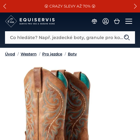
📐Pasování a doplňky k vybraným sedlům ZDARMA 🐴
SLEVA 13% na vše od Cassini!
😮 CRAZY SLEVY AŽ 70% 😮
Co hledáte? Např. jezdecké boty, granule pro koně...
Úvod
/
Western
/
Pro jezdce
/
Boty