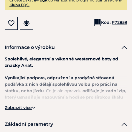
Chcete získat
84 EQK
do věrnostního programu Staňte se členy
Klubu EQS.
Kód:
P72859
Informace o výrobku
Spolehlivé, elegantní a výkonné westernové boty od
značky Ariat.
Vynikající podpora, odpružení a prodyšná síťovaná
podšívka z nich dělají spolehlivou volbu pro práci na
statku, nebo jízdu
. Co je ale opravdu
odlišuje je zadní zip,
který usnadňuje nazouvání a hodí se pro širokou škálu
lýtek.
Zaujmou svou širokou a hranatou špičkou,
Zobrazit více
zbarvením a poutavým pětiřadým vzorem stehů.
Výška boty je 11” a podpatku 1,375".
Základní parametry