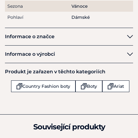
Sezona
Vánoce
Disponují vyjímatelnou All day cushion vložkou.
Pohlaví
Dámské
Informace o značce
Ariat
Informace o výrobci
Výrobce
Produkt je zařazen v těchto kategoriích
ARIAT EU B.V.
Muiderstraat 1
Country Fashion boty
Boty
Ariat
Amsterdam
Technologie ATS® poskytuje ergonomickou podporu na
1011 PZ
nerovném terénu.
Nizozemsko
+44 (0) 1367 242818
info.ae@ariat.com
Související produkty