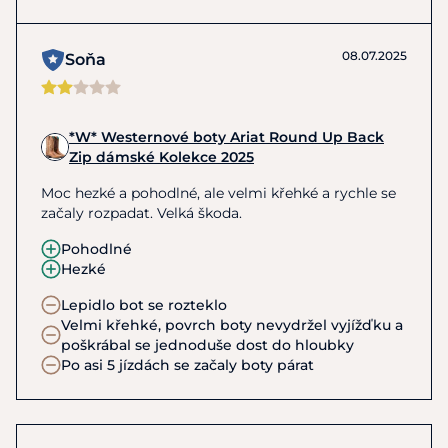
budete muset použít více kondicionéru, abyste
získali měkký, zvlhčený vzhled.
08.07.2025
Soňa
Leštění bot: Nakonec naneste leštidlo na kůži
stejným způsobem, jakým jste nanášeli kondicionér,
třete ho malými krouživými pohyby suchým
hadříkem, dokud se leštidlo zcela nevstřebá.
*W* Westernové boty Ariat Round Up Back
Zip dámské Kolekce 2025
Moc hezké a pohodlné, ale velmi křehké a rychle se
začaly rozpadat. Velká škoda.
Pohodlné
Hezké
Lepidlo bot se rozteklo
Velmi křehké, povrch boty nevydržel vyjížďku a
poškrábal se jednoduše dost do hloubky
Po asi 5 jízdách se začaly boty párat