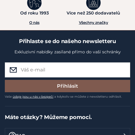
Od roku 1993
Více než 250 dodavatelů
O nás
Všechny značky
Přihlaste se do našeho newsletteru
Exkluzivní nabídky zasílané přímo do vaší schránky
Přihlásit
Vaše
údaje jsou u nás v bezpečí
a kdykoliv se můžete z newsletteru odhlásit.
Máte otázky? Můžeme pomoci.