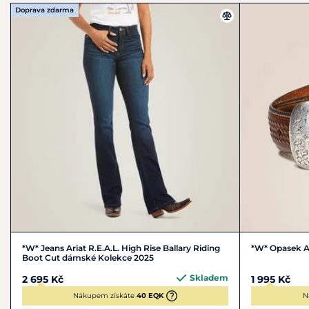
Doprava zdarma
Exkluzivní technologie Ariat® Advanced Torque Stability
(ATS®) podporuje a tlumí chodidlo při pohybu, podporuje
správné držení těla a snižuje únavu. Stélka odvádějící
vlhkost poskytuje suchý komfort.
Gelová odpružená stélka se stabilizátorem paty poskytuje
podporu a stabilitu.
Podrážka Duratread™ vám nabízí trvalý výkon, ochranu
a flexibilitu.
*W* Jeans Ariat R.E.A.L. High Rise Ballary Riding
*W* Opasek Ar
Boot Cut dámské Kolekce 2025
Skladem
2 695 Kč
1 995 Kč
Nákupem získáte
40 EQK
N