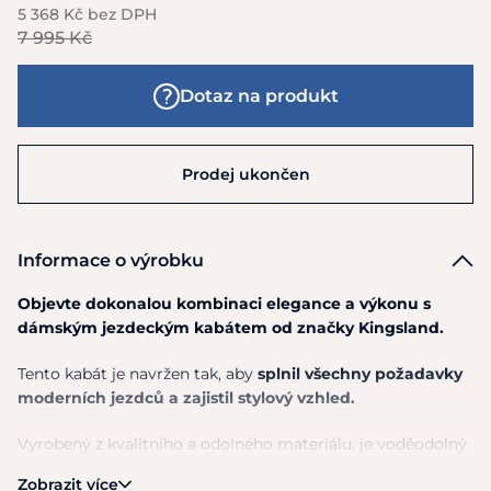
5 368 Kč bez DPH
7 995 Kč
Dotaz na produkt
Prodej ukončen
Informace o výrobku
Objevte dokonalou kombinaci elegance a výkonu s
dámským jezdeckým kabátem od značky Kingsland.
Tento kabát je navržen tak, aby
splnil všechny požadavky
moderních jezdců a zajistil stylový vzhled.
Vyrobený z kvalitního a odolného materiálu, je voděodolný
a větruodolný, což vám zajišťuje
pohodlí i za nepříznivého
Zobrazit více