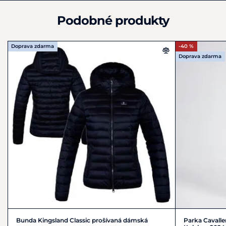
customerservice@kingslandequestrian.com
Podobné produkty
Doprava zdarma
-40 %
Doprava zdarma
Bunda Kingsland Classic prošívaná dámská
Parka Cavall