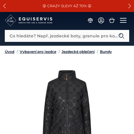
📐Pasování a doplňky k vybraným sedlům ZDARMA 🐴
SLEVA 13% na vše od Cassini!
😮 CRAZY SLEVY AŽ 70% 😮
Co hledáte? Např. jezdecké boty, granule pro koně...
Úvod
/
Vybavení pro jezdce
/
Jezdecké oblečení
/
Bundy