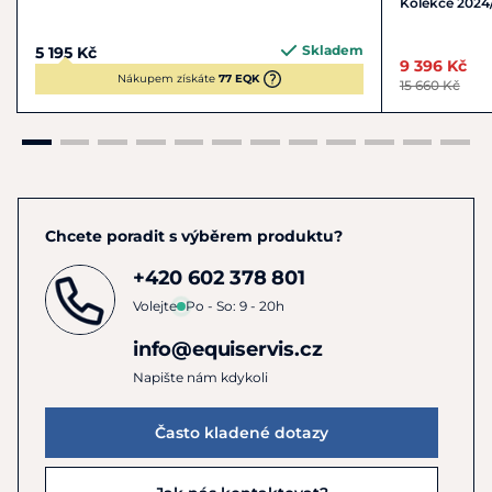
Kolekce 2024
Skladem
5 195 Kč
9 396 Kč
Nákupem získáte
77 EQK
15 660 Kč
Chcete poradit s výběrem produktu?
+420 602 378 801
Volejte
Po - So: 9 - 20h
info@equiservis.cz
Napište nám kdykoli
Často kladené dotazy