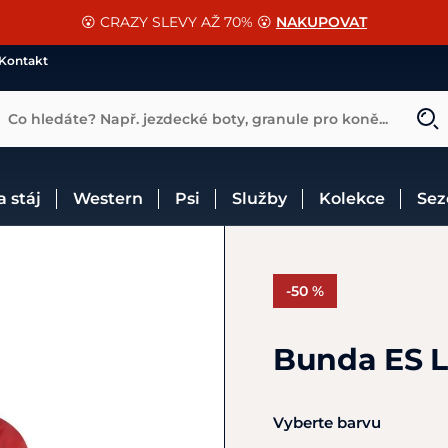
📐Pasování a doplňky k vybraným sedlům ZDARMA 🐴
SLEVA 13% na vše od Cassini!
😮 CRAZY SLEVY AŽ 70% 😮
NAKUPOVAT
CHCI SLEVU
VÍCE INF
Kontakt
Co hledáte? Např. jezdecké boty, granule pro koně...
 a stáj
Western
Psi
Služby
Kolekce
Se
-50 %
Bunda ES L
Vyberte barvu