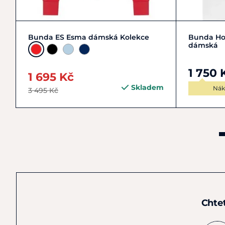
L/40
M/38
S/36
XL/42
+ 2
Bunda ES Esma dámská Kolekce
Bunda Hor
dámská
1 750 
1 695 Kč
Skladem
Nák
3 495 Kč
Chte