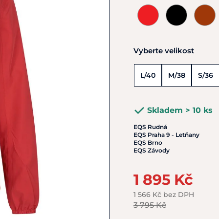
Vyberte velikost
L/40
M/38
S/36
Skladem > 10 ks
EQS Rudná
EQS Praha 9 - Letňany
EQS Brno
EQS Závody
1 895 Kč
1 566 Kč bez DPH
3 795 Kč