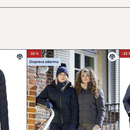
na 30 °C se zapnutými zipy. Nepoužívat aviváž, nebělit,
lit, nečistit chemicky. Uchovávejte mimo přímé zdroje tepla
-33 %
-23 
Doprava zdarma