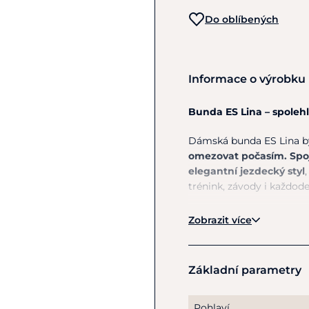
Do oblíbených
Informace o výrobku
Bunda ES Lina – spoleh
Dámská bunda ES Lina b
omezovat počasím.
Spo
elegantní jezdecký styl
trénink, závody i každode
Voděodolný materiál v 
Zobrazit více
ochranu před deštěm a
přebytečné teplo a ud
tak, aby
umožňovala maxi
Základní parametry
kolem koní.
Praktický obousměrný z
Pohlaví