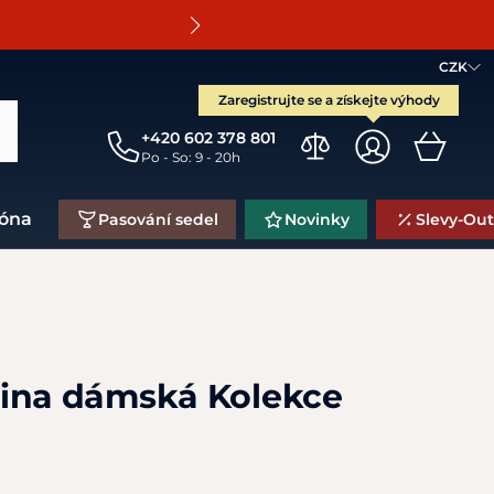
O
CZK
Zaregistrujte se a získejte výhody
+420 602 378 801
Po - So: 9 - 20h
zóna
Pasování sedel
Novinky
Slevy-Out
ina dámská Kolekce