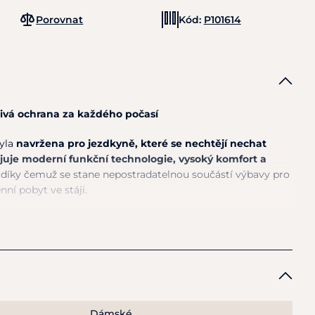
Porovnat
Kód:
P101614
livá ochrana za každého počasí
yla
navržena pro jezdkyně, které se nechtějí nechat
juje moderní funkční technologie, vysoký komfort a
, díky čemuž se stane nepostradatelnou součástí výbavy pro
nní pobyt ve stáji.
kombinaci s plně podlepenými švy poskytuje spolehlivou
 větrem
,
zatímco prodyšná konstrukce pomáhá odvádět
ržuje příjemný komfort během pohybu.
Bunda je navržena
mální volnost pohybu při jízdě i běžných aktivitách
ip umožňuje pohodlné přizpůsobení při jízdě v sedle a
Dámské