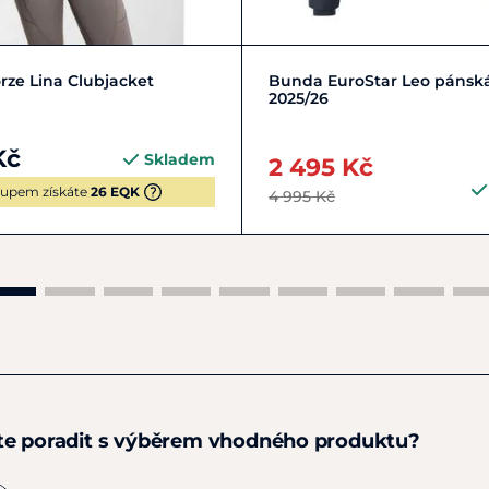
L/40
M/38
S/36
L/50
M/48
ze Lina Clubjacket
Bunda EuroStar Leo pánsk
2025/26
Kč
Skladem
2 495 Kč
upem získáte
26 EQK
4 995 Kč
te poradit s výběrem vhodného produktu?