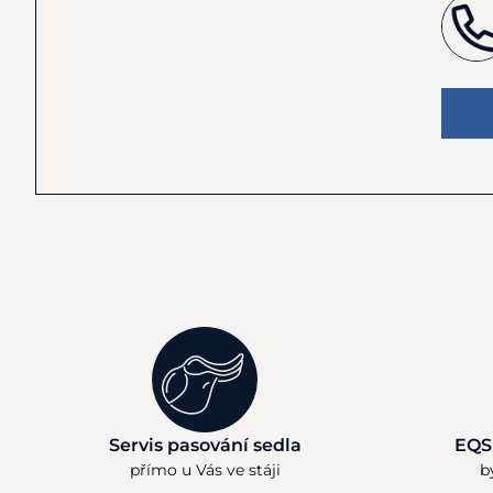
Servis pasování sedla
EQS
přímo u Vás ve stáji
b