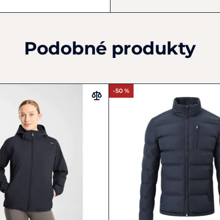
Pokyny k péči
: Lze prát 
nesušit v sušičce, nežeh
a otevřený oheň.
Podobné produkty
-50 %