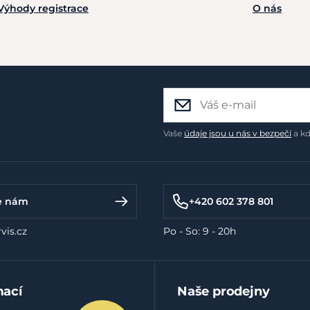
Výhody registrace
O nás
Vaše
údaje jsou u nás v bezpečí
a kd
e nám
+420 602 378 801
vis.cz
Po - So: 9 - 20h
mací
Naše prodejny