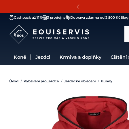
Cashback až 11%
3 prodejny
Doprava zdarma od 2 500 Kč
Blog
Koně
Jezdci
Krmiva a doplňky
Čištění
Úvod
/
Vybavení pro jezdce
/
Jezdecké oblečení
/
Bundy