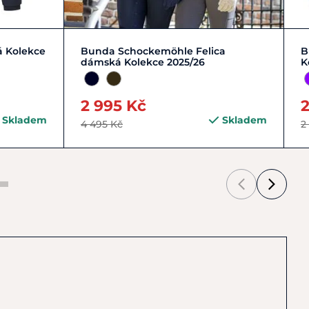
Zobrazit detail
á Kolekce
Bunda Schockemöhle Felica
B
dámská Kolekce 2025/26
K
2 995 Kč
2
Skladem
Skladem
4 495 Kč
2