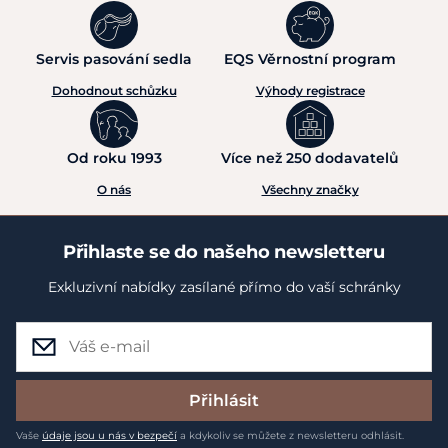
Servis pasování sedla
EQS Věrnostní program
Dohodnout schůzku
Výhody registrace
Od roku 1993
Více než 250 dodavatelů
O nás
Všechny značky
Přihlaste se do našeho newsletteru
Exkluzivní nabídky zasílané přímo do vaší schránky
Přihlásit
Vaše
údaje jsou u nás v bezpečí
a kdykoliv se můžete z newsletteru odhlásit.