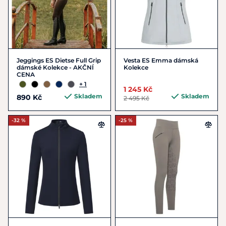
Jeggings ES Dietse Full Grip
Vesta ES Emma dámská
dámské Kolekce - AKČNÍ
Kolekce
CENA
+ 1
1 245 Kč
Skladem
Skladem
890 Kč
2 495 Kč
-32 %
-25 %