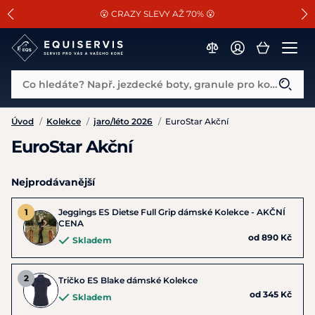
📐Pasování a doplňky k vybraným sedlům ZDARMA 🐴
SLEVA 13% na vše od Cassini!
😮 CRAZY SLEVY AŽ 70% 😮
Co hledáte? Např. jezdecké boty, granule pro koně...
Úvod
/
Kolekce
/
jaro/léto 2026
/
EuroStar Akční
EuroStar Akční
Nejprodávanější
Jeggings ES Dietse Full Grip dámské Kolekce - AKČNÍ
CENA
od 890 Kč
Skladem
Tričko ES Blake dámské Kolekce
od 345 Kč
Skladem