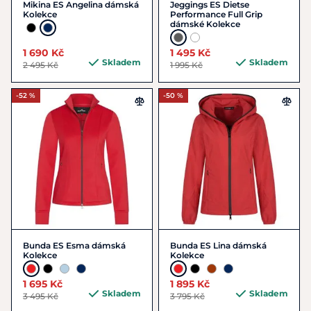
Mikina ES Angelina dámská
Jeggings ES Dietse
Kolekce
Performance Full Grip
dámské Kolekce
1 690 Kč
1 495 Kč
Skladem
Skladem
2 495 Kč
1 995 Kč
-52 %
-50 %
Bunda ES Esma dámská
Bunda ES Lina dámská
Kolekce
Kolekce
1 695 Kč
1 895 Kč
Skladem
Skladem
3 495 Kč
3 795 Kč