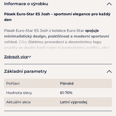
Informace o výrobku
Pásek Euro-Star ES Josh – sportovní elegance pro každý
den
Pásek Euro-Star ES Josh z kolekce Euro-Star
spojuje
minimalistický design, praktičnost a moderní sportovní
vzhled.
Díky
čistému provedení a decentnímu logu
značky se skvěle hodí nejen k jezdeckému outfitu, ale i
k běžnému volnočasovému oblečení.
Zobrazit více
Odolný popruh je
doplněn nastavitelnou kovovou
přezkou, která umožňuje snadé a pohodlné
Základní parametry
přizpůsobení velikosti.
Kvalitní zpracování zajišťuje
dlouhou životnost a komfort při každodenním nošení.
Pohlaví
Pánské
Elegantně zakončené okraje a praktické poutko podtrhují
čistý a moderní vzhled pásku.
Hodnota slevy
61-70%
Aktuální akce
Letní výprodej
Díky univerzálnímu stylu je pásek ideálním doplňkem k
rajtkám, džínům i sportovnímu oblečení.