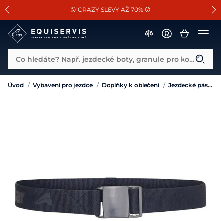
📐Pasování a doplňky k vybraným sedlům ZDARMA 🐴
SLEVA 13% na vše od Cassini!
😮 CRAZY SLEVY AŽ 70% 😮
Co hledáte? Např. jezdecké boty, granule pro koně...
Úvod
/
Vybavení pro jezdce
/
Doplňky k oblečení
/
Jezdecké pásky a opasky