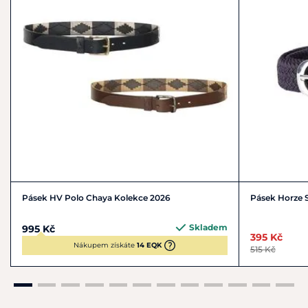
Pásek HV Polo Chaya Kolekce 2026
Pásek Horze S
Skladem
995 Kč
395 Kč
Nákupem získáte
14 EQK
515 Kč