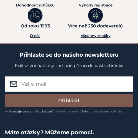
Dohodnout schůzku
Výhody registrace
Od roku 1993
Více než 250 dodavatelů
O nás
Všechny značky
Přihlaste se do našeho newsletteru
Exkluzivní nabídky zasílané přímo do vaší schránky
Přihlásit
Vaše
údaje jsou u nás v bezpečí
a kdykoliv se můžete z newsletteru odhlásit.
Máte otázky? Můžeme pomoci.