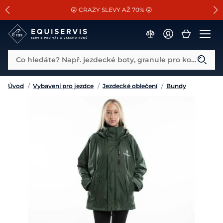
📐Pasování a doplňky k vybraným sedlům ZDARMA 🐴
SLEVA 13% na vše od Cassini!
😮 CRAZY SLEVY AŽ 70% 😮
Co hledáte? Např. jezdecké boty, granule pro koně...
Úvod
/
Vybavení pro jezdce
/
Jezdecké oblečení
/
Bundy