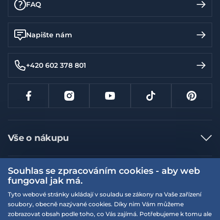
FAQ
Napište nám
+420 602 378 801
Vše o nákupu
Jak nakupovat
Souhlas se zpracováním cookies - aby web
Více informací
Nejčastější dotazy
fungoval jak má.
Doprava a platba
Obchodní podmínky
Tyto webové stránky ukládají v souladu se zákony na Vaše zařízení
soubory, obecně nazývané cookies. Díky nim Vám můžeme
Vrácení a výměna zboží
Naše prodejny
Podmínky EQS věrnostního klubu
zobrazovat obsah podle toho, co Vás zajímá. Potřebujeme k tomu ale