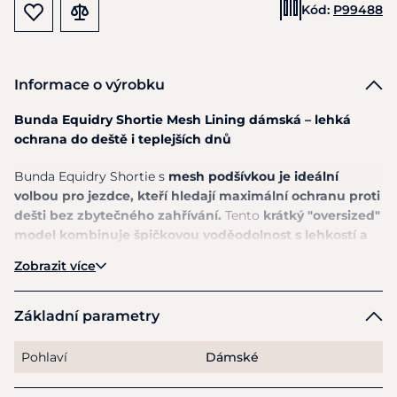
Kód:
P99488
Informace o výrobku
Bunda Equidry Shortie Mesh Lining dámská – lehká
ochrana do deště i teplejších dnů
Bunda Equidry Shortie s
mesh podšívkou je ideální
volbou pro jezdce, kteří hledají maximální ochranu proti
dešti bez zbytečného zahřívání.
Tento
krátký "oversized"
model kombinuje špičkovou voděodolnost s lehkostí a
vysokou prodyšností, což z něj dělá perfektní bundu pro
Zobrazit více
jaro, léto i proměnlivé počasí.
Díky technologii
EQUIGUARD®
a vodnímu sloupci
20 000
Základní parametry
mm
vás spolehlivě ochrání i v silném dešti.
Zároveň je
plně prodyšná a větruodolná, takže poskytuje komfort i
Pohlaví
Dámské
při aktivním pohybu ve stáji nebo v sedle.