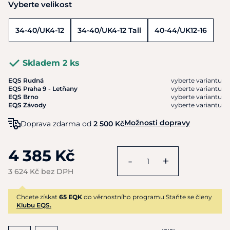
Vyberte velikost
34-40/UK4-12
34-40/UK4-12 Tall
40-44/UK12-16
Skladem 2 ks
EQS Rudná
vyberte variantu
EQS Praha 9 - Letňany
vyberte variantu
EQS Brno
vyberte variantu
EQS Závody
vyberte variantu
Možnosti dopravy
Doprava zdarma od
2 500 Kč
4 385 Kč
-
+
3 624 Kč bez DPH
Chcete získat
65 EQK
do věrnostního programu Staňte se členy
Klubu EQS.