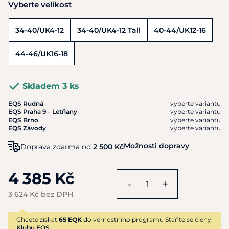
Vyberte velikost
34-40/UK4-12
34-40/UK4-12 Tall
40-44/UK12-16
44-46/UK16-18
Skladem 3 ks
EQS Rudná
vyberte variantu
EQS Praha 9 - Letňany
vyberte variantu
EQS Brno
vyberte variantu
EQS Závody
vyberte variantu
Možnosti dopravy
Doprava zdarma od
2 500 Kč
4 385 Kč
-
+
3 624 Kč bez DPH
Chcete získat
65 EQK
do věrnostního programu Staňte se členy
Klubu EQS.