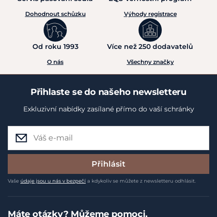
Dohodnout schůzku
Výhody registrace
Od roku 1993
Více než 250 dodavatelů
O nás
Všechny značky
Přihlaste se do našeho newsletteru
Exkluzivní nabídky zasílané přímo do vaší schránky
Přihlásit
Vaše
údaje jsou u nás v bezpečí
a kdykoliv se můžete z newsletteru odhlásit.
Máte otázky? Můžeme pomoci.