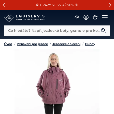
📐Pasování a doplňky k vybraným sedlům ZDARMA 🐴
SLEVA 13% na vše od Cassini!
😮 CRAZY SLEVY AŽ 70% 😮
Co hledáte? Např. jezdecké boty, granule pro koně...
Úvod
/
Vybavení pro jezdce
/
Jezdecké oblečení
/
Bundy