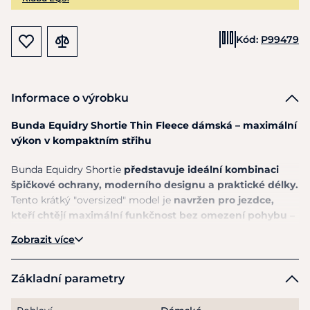
Kód:
P99479
Informace o výrobku
Bunda Equidry Shortie Thin Fleece dámská – maximální
výkon v kompaktním střihu
Bunda Equidry Shortie
představuje ideální kombinaci
špičkové ochrany, moderního designu a praktické délky.
Tento krátký "oversized" model je
navržen pro jezdce,
kteří chtějí maximální funkčnost bez omezení pohybu
–
ve stáji, při práci ze země i v sedle.
Zobrazit více
Díky technologii
EQUIGUARD®
a vodnímu sloupci
20
000 mm
poskytuje bunda výjimečnou ochranu proti
Základní parametry
dešti i nepřízni počasí
. Zároveň zůstává
plně prodyšná,
takže se v ní budete cítit komfortně i při aktivním