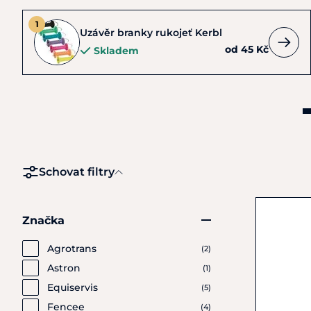
Uzávěr branky rukojeť Kerbl
od 45 Kč
Skladem
Schovat filtry
Značka
Agrotrans
(2)
Astron
(1)
Equiservis
(5)
Fencee
(4)