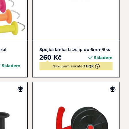
Do košíku
rbl
Spojka lanka Litzclip do 6mm/5ks
260 Kč
Skladem
Skladem
Nákupem získáte
3 EQK