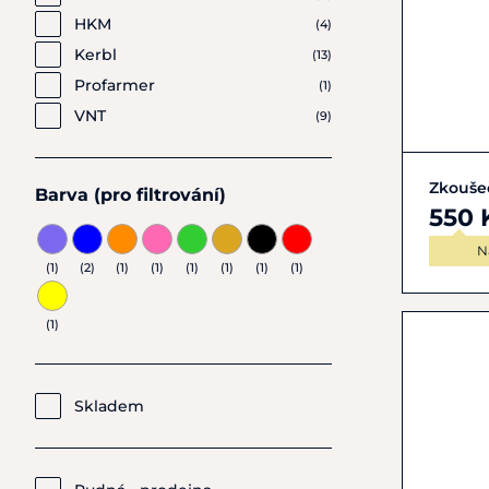
HKM
(4)
Kerbl
(13)
Profarmer
(1)
VNT
(9)
Zkouše
Barva (pro filtrování)
550 
N
(1)
(2)
(1)
(1)
(1)
(1)
(1)
(1)
(1)
Skladem