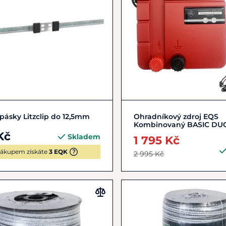
Do košíku
Do košíku
pásky Litzclip do 12,5mm
Ohradníkový zdroj EQS
Kombinovaný BASIC DU
Kč
Skladem
1 795 Kč
ákupem získáte
3 EQK
2 995 Kč