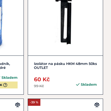
Do košíku
adník,
Izolátor na pásku HKM 48mm 50ks
dré
OUTLET
Skladem
60 Kč
Skladem
QK
99 Kč
-39 %