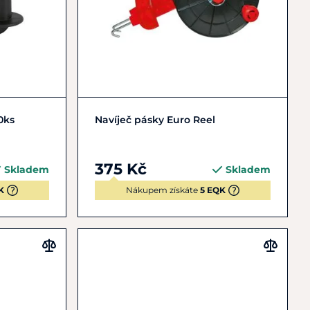
Do košíku
0ks
Navíječ pásky Euro Reel
375 Kč
Skladem
Skladem
K
Nákupem získáte
5 EQK