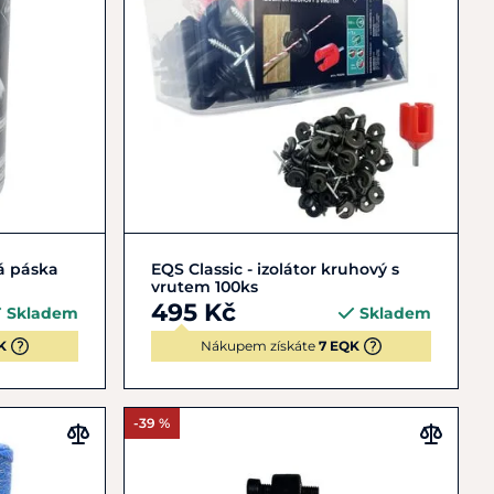
Do košíku
á páska
EQS Classic - izolátor kruhový s
vrutem 100ks
495 Kč
Skladem
Skladem
K
Nákupem získáte
7 EQK
-39 %