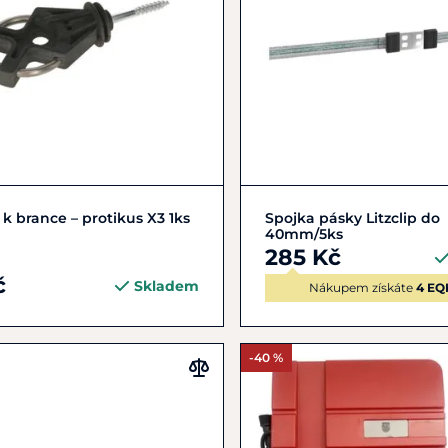
Do košíku
Do košíku
r k brance – protikus X3 1ks
Spojka pásky Litzclip do
40mm/5ks
285 Kč
č
Skladem
Nákupem získáte
4 EQ
-40 %