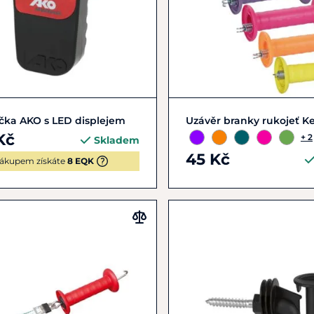
Do košíku
Zobrazit detail
čka AKO s LED displejem
Uzávěr branky rukojeť Ke
Kč
+ 2
Skladem
45 Kč
ákupem získáte
8 EQK