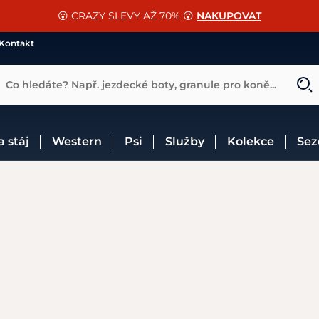
📐Pasování a doplňky k vybraným sedlům ZDARMA 🐴
SLEVA 13% na vše od Cassini!
😮 CRAZY SLEVY AŽ 70% 😮
NAKUPOVAT
CHCI SLEVU
VÍCE INF
Kontakt
Co hledáte? Např. jezdecké boty, granule pro koně...
 a stáj
Western
Psi
Služby
Kolekce
Se