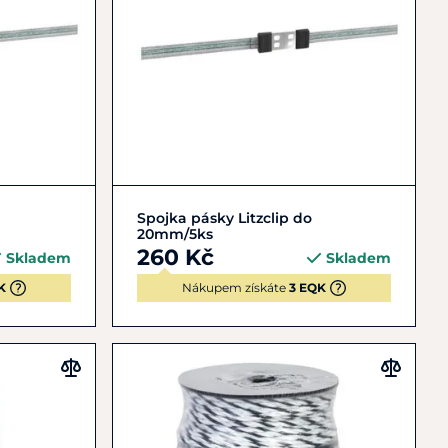
Do košíku
Spojka pásky Litzclip do
20mm/5ks
260 Kč
Skladem
Skladem
K
Nákupem získáte
3 EQK