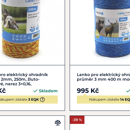
Do košíku
Do košíku
ro elektrický ohradník
Lanko pro elektrický ohr
 2mm, 250m, žluto-
průměr 3 mm 400 m mo
é, nerez 3×0,16,
Kč
995 Kč
Skladem
ákupem získáte
3 EQK
Nákupem získáte
14 E
-39 %