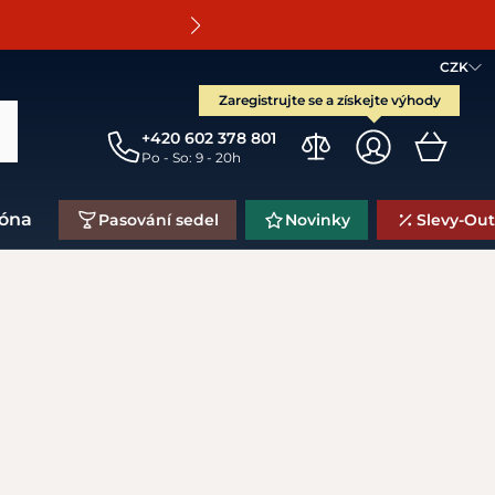
O
CZK
Zaregistrujte se a získejte výhody
+420 602 378 801
Po - So: 9 - 20h
zóna
Pasování sedel
Novinky
Slevy-Out