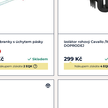
Zobrazit detail
Do košíku
 branky s úchytem pásky
Izolátor rohový Cavallo /1
DOPRODEJ
Kč
299 Kč
Skladem
ákupem získáte
2 EQK
Nákupem získáte
4 EQ