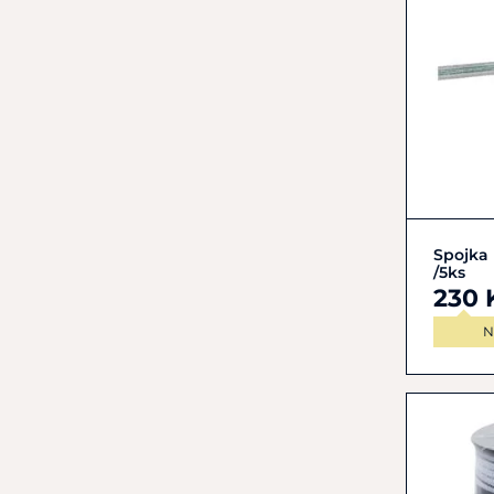
Spojka 
/5ks
230 
N