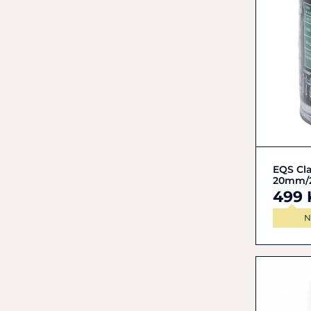
EQS Cla
20mm/
499 
N