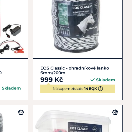
Do košíku
EQS Classic - ohradníkové lanko
O
6mm/200m
999 Kč
Skladem
Skladem
Nákupem získáte
14 EQK