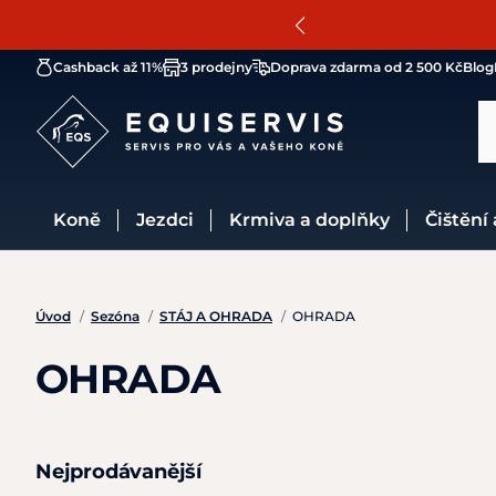
Cashback až 11%
3 prodejny
Doprava zdarma od 2 500 Kč
Blog
Koně
Jezdci
Krmiva a doplňky
Čištění
Úvod
/
Sezóna
/
STÁJ A OHRADA
/
OHRADA
OHRADA
Nejprodávanější