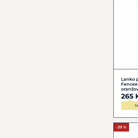
Lanko p
Fencee
oranžov
265 
N
-39 %