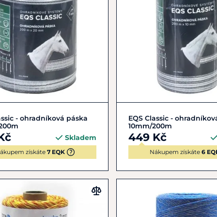
Do košíku
Do košíku
ssic - ohradníková páska
EQS Classic - ohradníkov
200m
10mm/200m
Kč
449 Kč
Skladem
ákupem získáte
7 EQK
Nákupem získáte
6 EQ