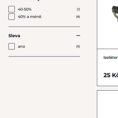
40-50%
(1)
40% a méně
(8)
Sleva
ano
(9)
Izoláto
25 K