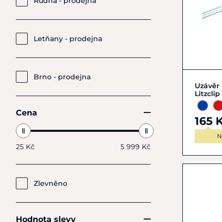
Rudná - prodejna
Letňany - prodejna
Brno - prodejna
Uzávěr
Litzclip
Cena
165 
N
25 Kč
5 999 Kč
Zlevněno
Hodnota slevy