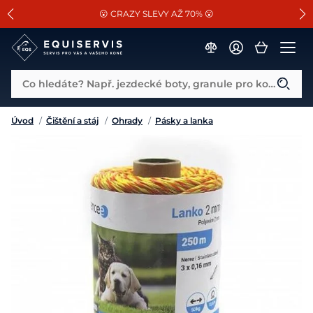
📐Pasování a doplňky k vybraným sedlům ZDARMA 🐴
SLEVA 13% na vše od Cassini!
😮 CRAZY SLEVY AŽ 70% 😮
Co hledáte? Např. jezdecké boty, granule pro koně...
Úvod
/
Čištění a stáj
/
Ohrady
/
Pásky a lanka