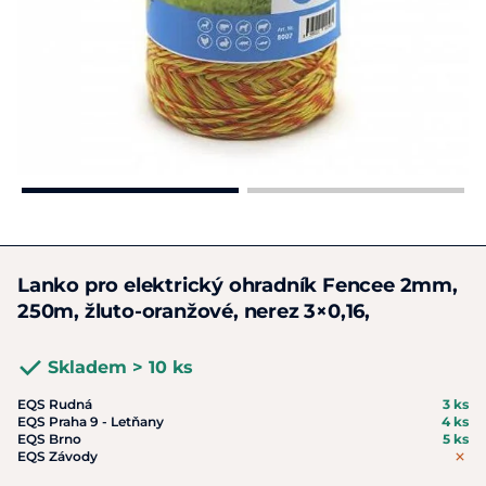
Lanko pro elektrický ohradník Fencee 2mm,
250m, žluto-oranžové, nerez 3×0,16,
Skladem > 10 ks
EQS Rudná
3 ks
EQS Praha 9 - Letňany
4 ks
EQS Brno
5 ks
EQS Závody