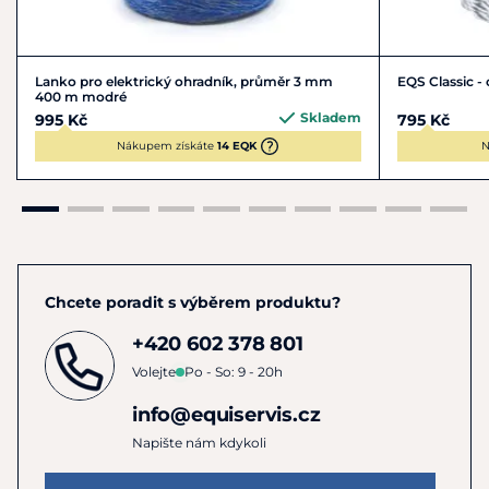
Lanko pro elektrický ohradník, průměr 3 mm
EQS Classic 
400 m modré
Skladem
995 Kč
795 Kč
Nákupem získáte
14 EQK
N
Chcete poradit s výběrem produktu?
+420 602 378 801
Volejte
Po - So: 9 - 20h
info@equiservis.cz
Napište nám kdykoli