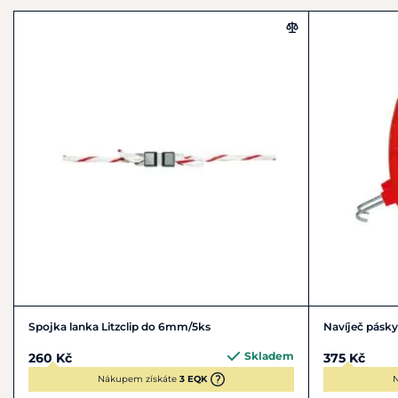
Spojka lanka Litzclip do 6mm/5ks
Navíječ pásky
Skladem
260 Kč
375 Kč
Nákupem získáte
3 EQK
N