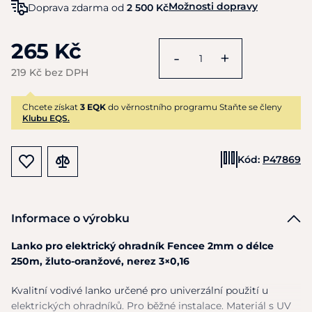
Možnosti dopravy
Doprava zdarma od
2 500 Kč
265 Kč
-
+
219 Kč bez DPH
Chcete získat
3 EQK
do věrnostního programu Staňte se členy
Klubu EQS.
Kód:
P47869
Informace o výrobku
Lanko pro elektrický ohradník Fencee 2mm o délce
250m, žluto-oranžové, nerez 3×0,16
Kvalitní vodivé lanko určené pro univerzální použití u
elektrických ohradníků. Pro běžné instalace. Materiál s UV