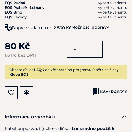
EQS Rudná
vyberte variantu
EQS Praha 9 - Letňany
vyberte variantu
EQS Brno
vyberte variantu
EQS Závody
vyberte variantu
Možnosti dopravy
Doprava zdarma od
2 500 Kč
80 Kč
-
+
66 Kč bez DPH
Chcete získat
1 EQK
do věrnostního programu Staňte se členy
Klubu EQS.
Kód:
P40690
Informace o výrobku
Kabel připojovací (očko-srdíčko)
lze snadno použít k