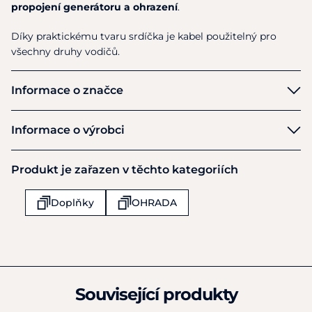
propojení generátoru a ohrazení
.
Díky praktickému tvaru srdíčka je kabel použitelný pro
všechny druhy vodičů.
Informace o značce
VNT
Informace o výrobci
Výrobce
Produkt je zařazen v těchto kategoriích
VNT electronics s.r.o.
Dvorská 605
Doplňky
OHRADA
Lanškroun
56301
Česká republika
+420 722558899
info@dog-trace.cz
Související produkty