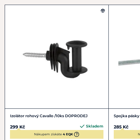
Izolátor rohový Cavallo /10ks DOPRODEJ
Spojka pásky
Skladem
299 Kč
285 Kč
Nákupem získáte
4 EQK
N