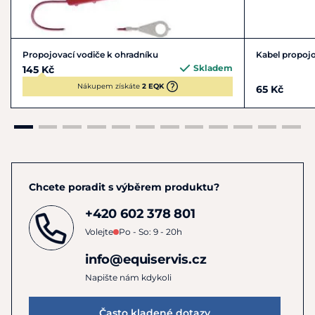
Propojovací vodiče k ohradníku
Kabel propoj
Skladem
145 Kč
Nákupem získáte
2 EQK
65 Kč
Chcete poradit s výběrem produktu?
+420 602 378 801
Volejte
Po - So: 9 - 20h
info@equiservis.cz
Napište nám kdykoli
Často kladené dotazy