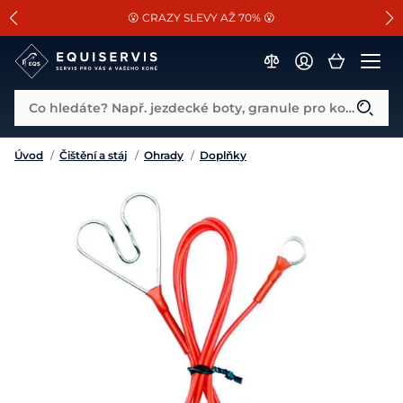
📐Pasování a doplňky k vybraným sedlům ZDARMA 🐴
SLEVA 13% na vše od Cassini!
😮 CRAZY SLEVY AŽ 70% 😮
Co hledáte? Např. jezdecké boty, granule pro koně...
Úvod
/
Čištění a stáj
/
Ohrady
/
Doplňky