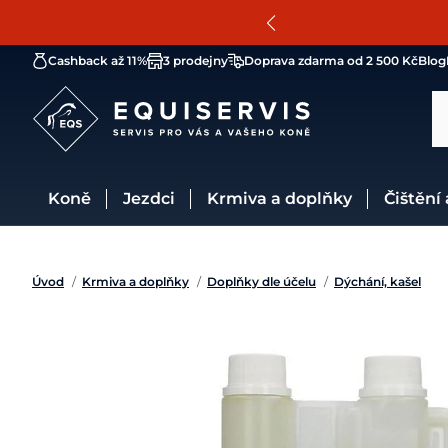
Cashback až 11%
3 prodejny
Doprava zdarma od 2 500 Kč
Blog
Koně
Jezdci
Krmiva a doplňky
Čištění
Úvod
/
Krmiva a doplňky
/
Doplňky dle účelu
/
Dýchání, kašel