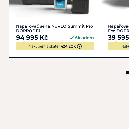
Do košíku
Napařovač sena NUVEQ Summit Pro
Napařova
DOPRODEJ
Eco DOP
94 995 Kč
39 595
Skladem
Nákupem získáte
1424 EQK
Nák