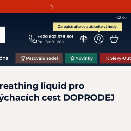
O
CZK
Zaregistrujte se a získejte výhody
+420 602 378 801
Po - So: 9 - 20h
zóna
Pasování sedel
Novinky
Slevy-Out
reathing liquid pro
dýchacích cest DOPRODEJ