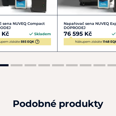
Do košíku
Do košíku
č sena NUVEQ Compact
Napařovač sena NUVEQ Exp
RODEJ
DOPRODEJ
 Kč
76 595 Kč
Skladem
upem získáte
593 EQK
Nákupem získáte
1148 EQ
Podobné produkty