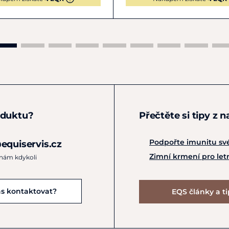
oduktu?
Přečtěte si tipy z 
Podpořte imunitu sv
equiservis.cz
Zimní krmení pro le
 nám kdykoli
ás kontaktovat?
EQS články a t