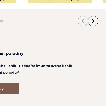
naší poradny
ého koně!
Podpořte imunitu svého koně!
tní pohodu
ipy