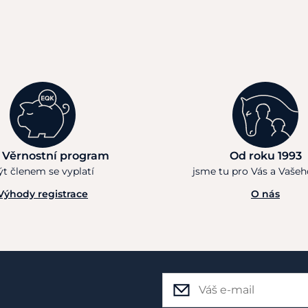
 Věrnostní program
Od roku 1993
ýt členem se vyplatí
jsme tu pro Vás a Vaše
Výhody registrace
O nás