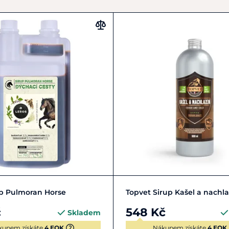
Zobrazit detail
Do košíku
up Pulmoran Horse
Topvet Sirup Kašel a nachlaz
č
548 Kč
Skladem
kupem získáte
4 EQK
Nákupem získáte
4 EQK