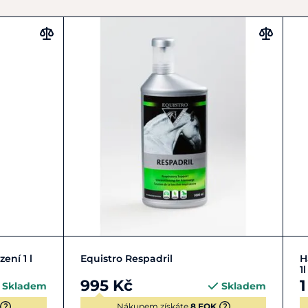
Zobrazit detail
ení 1 l
Equistro Respadril
H
1l
995 Kč
1
Skladem
Skladem
Nákupem získáte
8 EQK