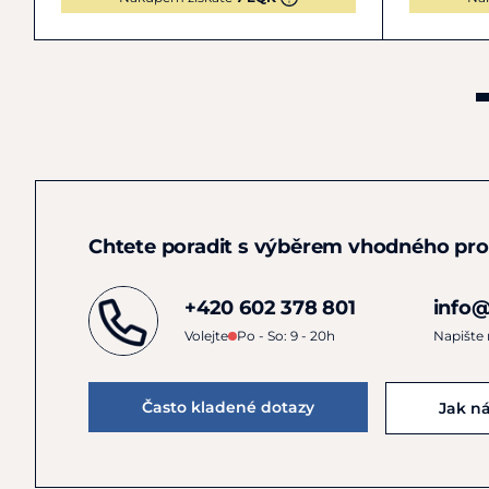
Chtete poradit s výběrem vhodného pr
+420 602 378 801
info@
Volejte
Po - So: 9 - 20h
Napište
Často kladené dotazy
Jak n