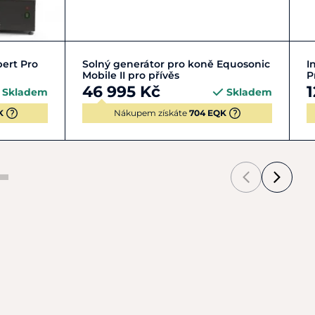
Do košíku
ert Pro
Solný generátor pro koně Equosonic
I
Mobile II pro přívěs
P
46 995 Kč
1
Skladem
Skladem
K
Nákupem získáte
704 EQK