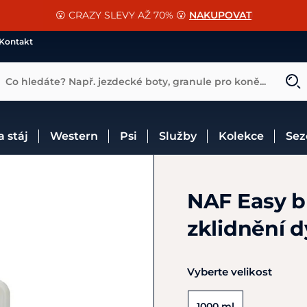
📐Pasování a doplňky k vybraným sedlům ZDARMA 🐴
SLEVA 13% na vše od Cassini!
😮 CRAZY SLEVY AŽ 70% 😮
NAKUPOVAT
CHCI SLEVU
VÍCE INF
Kontakt
Co hledáte? Např. jezdecké boty, granule pro koně...
 a stáj
Western
Psi
Služby
Kolekce
Se
NAF Easy b
zklidnění 
Vyberte velikost
1000 ml