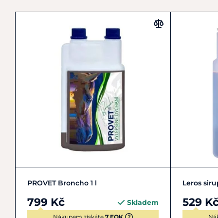
Do košíku
PROVET Broncho 1 l
Leros sir
799 Kč
529 K
Skladem
Nákupem získáte
7 EQK
Ná