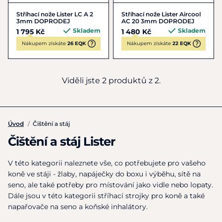
Stříhací nože Lister LC A 2
Stříhací nože Lister Aircool
3mm DOPRODEJ
AC 20 3mm DOPRODEJ
Skladem
Skladem
1 795 Kč
1 480 Kč
Nákupem získáte
26 EQK
Nákupem získáte
22 EQK
Viděli jste 2 produktů z 2.
Úvod
/
Čištění a stáj
Čištění a stáj Lister
V této kategorii naleznete vše, co potřebujete pro vašeho
koně ve stáji - žlaby, napáječky do boxu i výběhu, sítě na
seno, ale také potřeby pro místování jako vidle nebo lopaty.
Dále jsou v této kategorii stříhací strojky pro koně a také
napařovače na seno a koňské inhalátory.