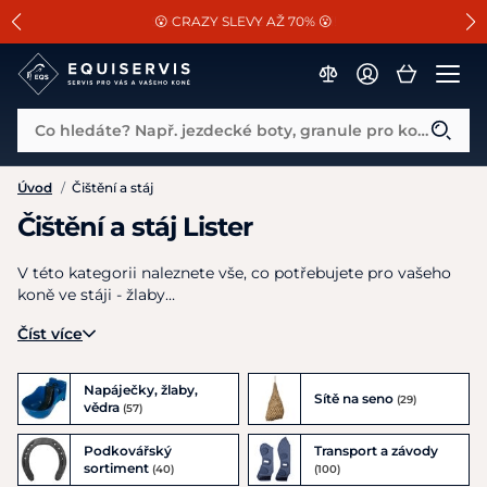
📐Pasování a doplňky k vybraným sedlům ZDARMA 🐴
SLEVA 13% na vše od Cassini!
😮 CRAZY SLEVY AŽ 70% 😮
Co hledáte? Např. jezdecké boty, granule pro koně...
Úvod
/
Čištění a stáj
Čištění a stáj Lister
V této kategorii naleznete vše, co potřebujete pro vašeho
koně ve stáji - žlaby…
Číst více
Napáječky, žlaby,
Sítě na seno
(29)
vědra
(57)
Podkovářský
Transport a závody
sortiment
(40)
(100)