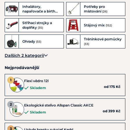
Potřeby pro
Inhalátory,
místování
napařovače a birth
(26)
alarm
(34)
Stříhací strojky a
Stájový mix
(152)
doplňky
(35)
Tréninkové pomůcky
Ohrady
(55)
(33)
Dalších 2 kategorií
Nejprodávanější
Flexi vědro 12l
od 175 Kč
Skladem
Ekologické stelivo Allspan Classic AKCE
od 399 Kč
Skladem
Uzávěr branky rukojeť Kerbl