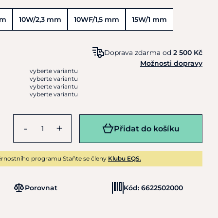
mm
10W/2,3 mm
10WF/1,5 mm
15W/1 mm
Doprava zdarma od
2 500 Kč
Možnosti dopravy
vyberte variantu
vyberte variantu
vyberte variantu
vyberte variantu
-
+
Přidat do košíku
rnostního programu Staňte se členy
Klubu EQS.
Porovnat
Kód:
6622502000