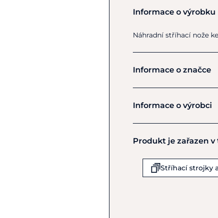
Informace o výrobku
Náhradní stříhací nože
k
Informace o značce
Heiniger
Informace o výrobci
Výrobce
Produkt je zařazen v
Heiniger AG
Industrieweg 8
Herzogenbuchsee
Stříhací strojky
CH03360
Švýcarsko
+41 62 956 92 00
info@heiniger.com