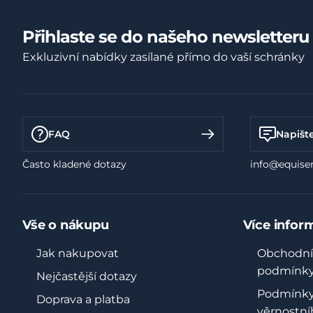
Přihlaste se do našeho newsletteru
Exkluzivní nabídky zasílané přímo do vaší schránky
FAQ
Napišt
Často kladené dotazy
info@equiser
Vše o nákupu
Více infor
Jak nakupovat
Obchodní
podmínk
Nejčastější dotazy
Podmínk
Doprava a platba
věrnostní