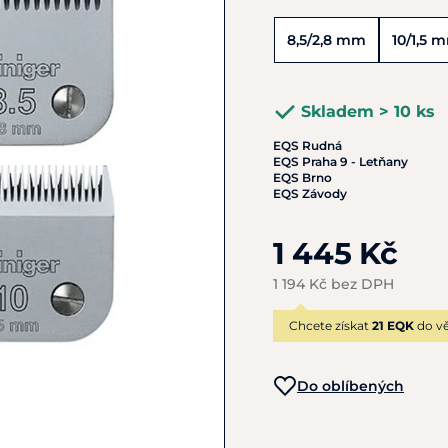
8,5/2,8 mm
10/1,5 
Skladem > 10 ks
EQS Rudná
EQS Praha 9 - Letňany
EQS Brno
EQS Závody
1 445 Kč
1 194 Kč bez DPH
Chcete získat
21 EQK
do vě
Do oblíbených