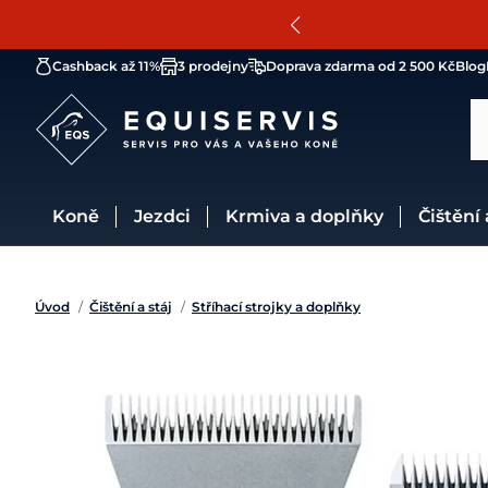
Cashback až 11%
3 prodejny
Doprava zdarma od 2 500 Kč
Blog
Koně
Jezdci
Krmiva a doplňky
Čištění
Úvod
/
Čištění a stáj
/
Stříhací strojky a doplňky