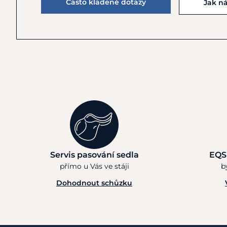
Často kladené dotazy
Jak n
Servis pasování sedla
EQS
přímo u Vás ve stáji
b
Dohodnout schůzku