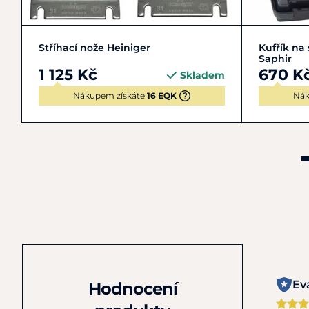
Zobrazit detail
Stříhací nože Heiniger
Kufřík na 
Saphir
1 125 Kč
670 K
Skladem
Nákupem získáte
16 EQK
Nák
Ev
Hodnocení