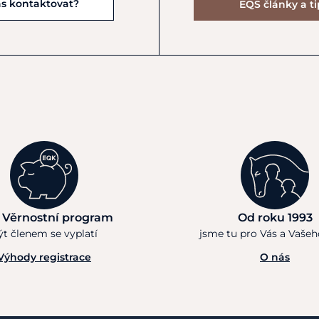
ás kontaktovat?
EQS články a t
 Věrnostní program
Od roku 1993
ýt členem se vyplatí
jsme tu pro Vás a Vaše
Výhody registrace
O nás