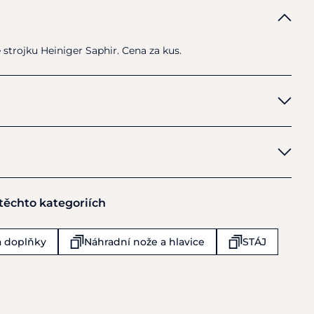
e
strojku Heiniger Saphir. Cena
za
kus.
 těchto kategoriích
 a doplňky
Náhradní nože a hlavice
STÁJ