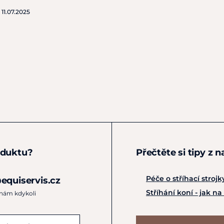
o
11.07.2025
oduktu?
Přečtěte si tipy z 
Péče o stříhací strojk
equiservis.cz
Stříhání koní - jak na
 nám kdykoli