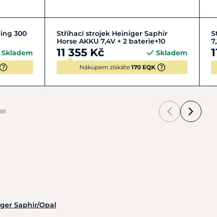
Do košíku
ling 300
Stříhací strojek Heiniger Saphir
S
Horse AKKU 7,4V + 2 baterie+10
7
11 355 Kč
1
Skladem
Skladem
Nákupem získáte
170 EQK
iger Saphir/Opal