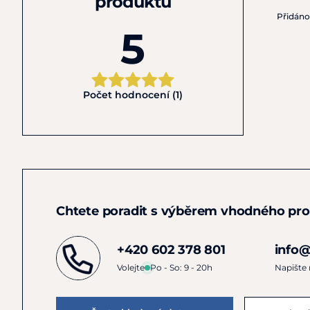
produktu
Přidán
5
Počet hodnocení (1)
Chtete poradit s výběrem vhodného pr
+420 602 378 801
info@
Volejte
Po - So: 9 - 20h
Napište