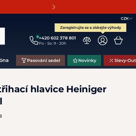
O
CZK
Zaregistrujte se a získejte výhody
+420 602 378 801
Po - So: 9 - 20h
zóna
Pasování sedel
Novinky
Slevy-Out
řihací hlavice Heiniger
l
o