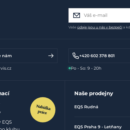
Vaše
údaje jsou u nás v bezpečí
a kd
e nám
+420 602 378 801
vis.cz
Po - So: 9 - 20h
mací
Naše prodejny
EQS Rudná
y
y EQS
EQS Praha 9 - Letňany
ho klubu