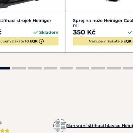
Do košíku
Do košíku
stříhací strojek Heiniger
Sprej na nože Heiniger Coo
ml
č
350 Kč
Skladem
upem získáte
10 EQK
Nákupem získáte
5 EQK
a
Náhradní střihací hlavice Hein