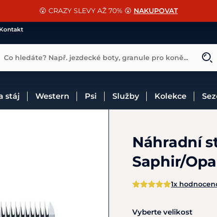
📐Pasování a doplňky k vybraným sedlům ZDARMA 🐴
SLEVA 13% na vše od Cassini!
😮 CRAZY SLEVY AŽ 70% 😮
NAKUPOVAT
CHCI SLEVU
VÍCE INF
Kontakt
Co hledáte? Např. jezdecké boty, granule pro koně...
 a stáj
Western
Psi
Služby
Kolekce
Se
Náhradní st
Saphir/Opa
1x hodnocen
Vyberte velikost