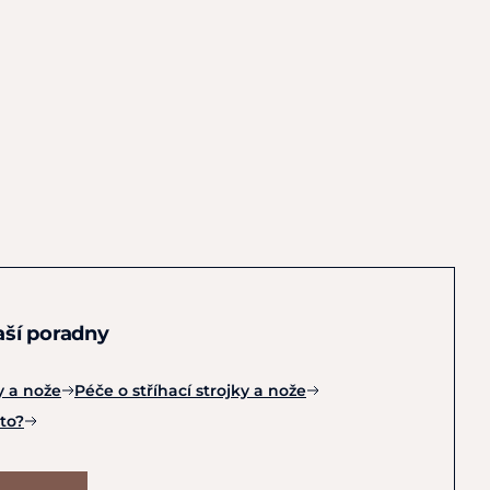
naší poradny
y a nože
Péče o stříhací strojky a nože
 to?