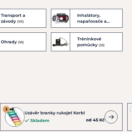
Transport a
Inhalátory,
závody
napařovače a
(101)
birth alarm
(34)
Tréninkové
Ohrady
(55)
pomůcky
(33)
Uzávěr branky rukojeť Kerbl
od 45 Kč
Skladem