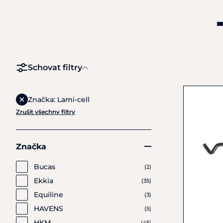
Schovat filtry
Značka: Lami-cell
Zrušit všechny filtry
Značka
Bucas
(2)
Ekkia
(35)
Equiline
(3)
HAVENS
(5)
HKM
(45)