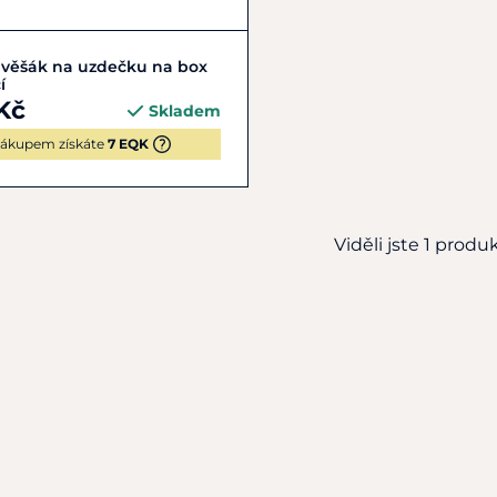
Do košíku
 věšák na uzdečku na box
í
Kč
Skladem
ákupem získáte
7 EQK
Viděli jste 1 produkt