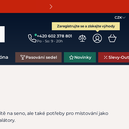
O
CZK
Zaregistrujte se a získejte výhody
+420 602 378 801
Po - So: 9 - 20h
zóna
Pasování sedel
Novinky
Slevy-Out
ítě na seno, ale také potřeby pro místování jako
halátory.