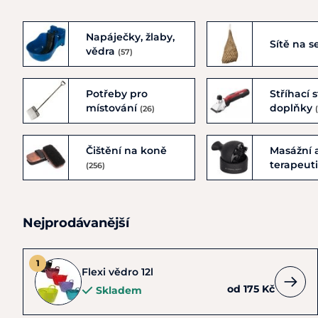
Napáječky, žlaby,
Sítě na 
vědra
(57)
Potřeby pro
Stříhací s
místování
doplňky
(26)
Čištění na koně
Masážní 
terapeut
(256)
Nejprodávanější
Flexi vědro 12l
od 175 Kč
Skladem