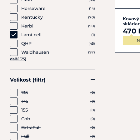
Horseware
(14)
Kentucky
(70)
Kovový
skládac
Kerbl
(90)
470 
Lami-cell
(1)
N
QHP
(45)
Waldhausen
(97)
další (75)
Velikost (filtr)
135
(0)
145
(0)
155
(0)
Cob
(0)
ExtraFull
(0)
Full
(0)