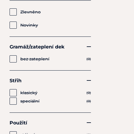
Zlevněno
Novinky
Gramáž/zateplení dek
bez zateplení
(0)
Střih
klasický
(0)
speciální
(0)
Použití