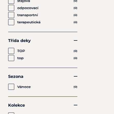
stájová
(0)
odpocovací
(0)
transportní
(0)
terapeutická
(0)
Třída deky
TOP
(0)
top
(0)
Sezona
Vánoce
(0)
Kolekce