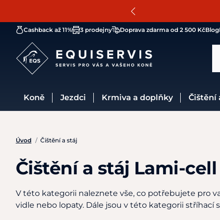
Cashback až 11%
3 prodejny
Doprava zdarma od 2 500 Kč
Blog
Koně
Jezdci
Krmiva a doplňky
Čištění
Úvod
/
Čištění a stáj
Čištění a stáj Lami-cell
V této kategorii naleznete vše, co potřebujete pro va
vidle nebo lopaty. Dále jsou v této kategorii stříha