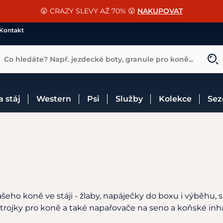
📐Pasování a doplňky k vybraným sedlům ZDARMA 🐴
SLEVA 13% na vše od Cassini!
😮 CRAZY SLEVY AŽ 70% 😮
NAKUPOVAT
CHCI SLEVU
VÍCE INF
Kontakt
Co hledáte? Např. jezdecké boty, granule pro koně...
 a stáj
Western
Psi
Služby
Kolekce
Se
šeho koně ve stáji - žlaby, napáječky do boxu i výběhu, s
cí strojky pro koně a také napařovače na seno a koňské in