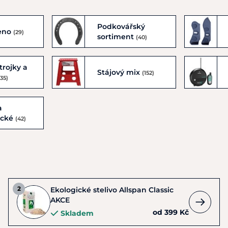
Podkovářský
seno
(29)
sortiment
(40)
trojky a
Stájový mix
(152)
(35)
a
ické
(42)
Ekologické stelivo Allspan Classic
AKCE
od 399 Kč
Skladem