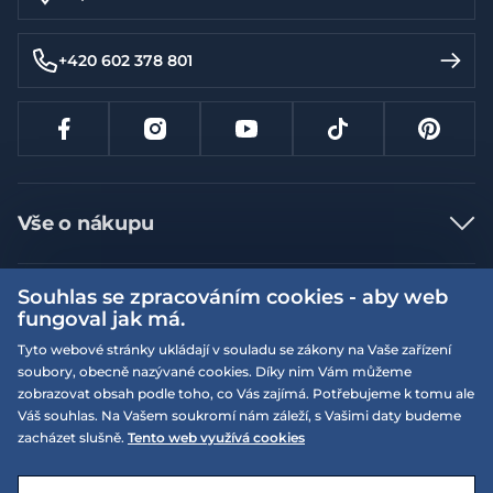
+420 602 378 801
Vše o nákupu
Jak nakupovat
Souhlas se zpracováním cookies - aby web
Více informací
Nejčastější dotazy
fungoval jak má.
Doprava a platba
Obchodní podmínky
Tyto webové stránky ukládají v souladu se zákony na Vaše zařízení
soubory, obecně nazývané cookies. Díky nim Vám můžeme
Vrácení a výměna zboží
Naše prodejny
Podmínky EQS věrnostního klubu
zobrazovat obsah podle toho, co Vás zajímá. Potřebujeme k tomu ale
Reklamace
Váš souhlas. Na Vašem soukromí nám záleží, s Vašimi daty budeme
On-line katalogy
EQS Rudná
zacházet slušně.
Tento web využívá cookies
Velikostní tabulky
09:00 - 20:00
Kariéra
Nyní otevřeno
© 2026 EQUISERVIS spol. s r.o. - založeno 1993
E-shop vytvořila a technicky zajišťuje
SIMPLIA.cz
Nabízené značky