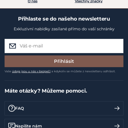
O nás
Všechny značky
Přihlaste se do našeho newsletteru
Exkluzivní nabídky zasílané přímo do vaší schránky
Přihlásit
Vaše
údaje jsou u nás v bezpečí
a kdykoliv se můžete z newsletteru odhlásit.
Máte otázky? Můžeme pomoci.
FAQ
Napište nám