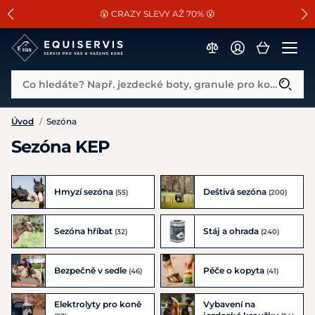
📐Pasování a doplňky k vybraným sedlům ZDARMA 🐴
SLEVA 13% na vše od Cassini!
😮 CRAZY SLEVY AŽ 70% 😮
Co hledáte? Např. jezdecké boty, granule pro koně...
Úvod
/
Sezóna
Sezóna KEP
Hmyzí sezóna
Deštivá sezóna
(55)
(200)
Sezóna hříbat
Stáj a ohrada
(32)
(240)
Bezpečně v sedle
Péče o kopyta
(46)
(41)
Elektrolyty pro koně
Vybavení na