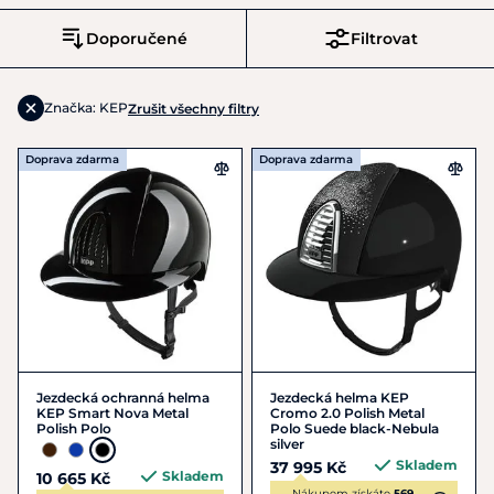
Doporučené
Filtrovat
Značka: KEP
Zrušit všechny filtry
Doprava zdarma
Doprava zdarma
Jezdecká ochranná helma
Jezdecká helma KEP
KEP Smart Nova Metal
Cromo 2.0 Polish Metal
Polish Polo
Polo Suede black-Nebula
silver
Skladem
37 995 Kč
Skladem
10 665 Kč
Nákupem získáte
569